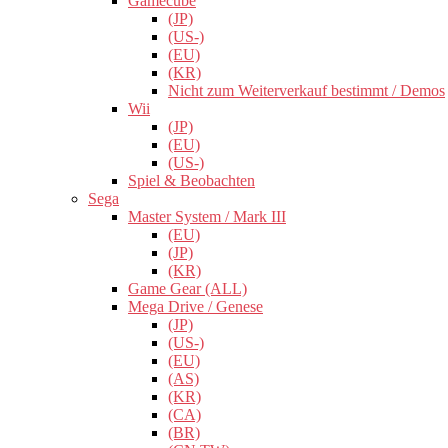
Gamecube
(JP)
(US-)
(EU)
(KR)
Nicht zum Weiterverkauf bestimmt / Demos
Wii
(JP)
(EU)
(US-)
Spiel & Beobachten
Sega
Master System / Mark III
(EU)
(JP)
(KR)
Game Gear (ALL)
Mega Drive / Genese
(JP)
(US-)
(EU)
(AS)
(KR)
(CA)
(BR)