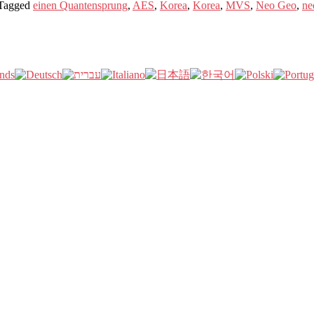
Tagged
einen Quantensprung
,
AES
,
Korea
,
Korea
,
MVS
,
Neo Geo
,
ne