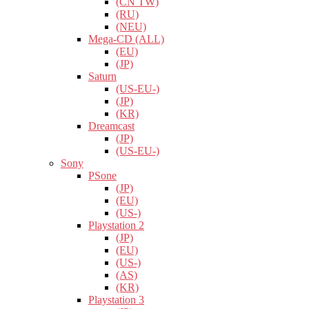
(CN TW)
(RU)
(NEU)
Mega-CD (ALL)
(EU)
(JP)
Saturn
(US-EU-)
(JP)
(KR)
Dreamcast
(JP)
(US-EU-)
Sony
PSone
(JP)
(EU)
(US-)
Playstation 2
(JP)
(EU)
(US-)
(AS)
(KR)
Playstation 3