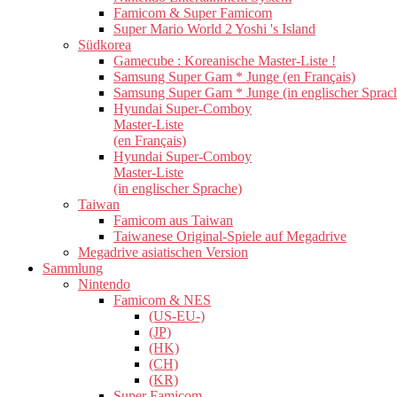
Famicom & Super Famicom
Super Mario World 2 Yoshi 's Island
Südkorea
Gamecube : Koreanische Master-Liste !
Samsung Super Gam * Junge (en Français)
Samsung Super Gam * Junge (in englischer Sprac
Hyundai Super-Comboy
Master-Liste
(en Français)
Hyundai Super-Comboy
Master-Liste
(in englischer Sprache)
Taiwan
Famicom aus Taiwan
Taiwanese Original-Spiele auf Megadrive
Megadrive asiatischen Version
Sammlung
Nintendo
Famicom & NES
(US-EU-)
(JP)
(HK)
(CH)
(KR)
Super Famicom