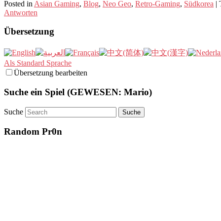
Posted in
Asian Gaming
,
Blog
,
Neo Geo
,
Retro-Gaming
,
Südkorea
|
Antworten
Übersetzung
Als Standard Sprache
Übersetzung bearbeiten
Suche ein Spiel (GEWESEN: Mario)
Suche
Random Pr0n