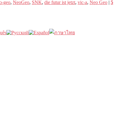
o-geo
,
NeoGeo
,
SNK
,
die futur ist jetzt
,
vic-a
,
Neo Geo
|
5