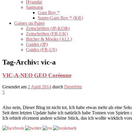
Hyundai
Samsung
Gam Boy *
Super-Gam Boy * (KR)
Games on Paper
Zeitschriften (JP-KOR)
Zeitschriften (FR-UK)
Bücher & Mooks (ALL)
Guides (JP)
Guides (FR-US)
Tag-Archiv:
vic-a
VIC-A-NEO GEO Coréenne
Gesendet am
2 April 2014
durch
Dentifritz
5
Also nein, Dieser Blog ist nicht tot, Ich habe etwas mehr als eine Se
Seit dem letzten Update habe ich natürlich habe Tonnen von Spielen u
Ich erhielt récement andere schöne Stück, das ich wollte wirklich vor