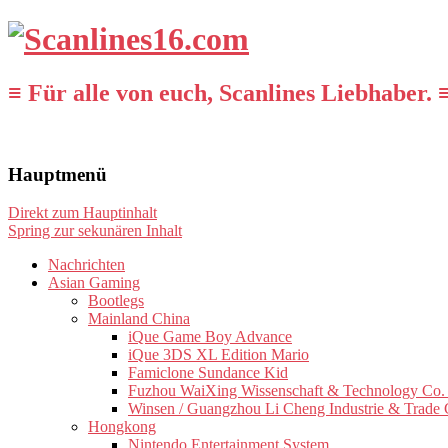
≡ Für alle von euch, Scanlines Liebhaber. 
Hauptmenü
Direkt zum Hauptinhalt
Spring zur sekunären Inhalt
Nachrichten
Asian Gaming
Bootlegs
Mainland China
iQue Game Boy Advance
iQue 3DS XL Edition Mario
Famiclone Sundance Kid
Fuzhou WaiXing Wissenschaft & Technology Co. 
Winsen / Guangzhou Li Cheng Industrie & Trade 
Hongkong
Nintendo Entertainment System