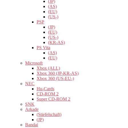
(JP)
(AS)
(EU)
(US-)
PSP
(JP)
(EU)
(US-)
(KR-AS)
PS Vita
(AS)
(EU)
Microsoft
Xbox (ALL)
Xbox 360 (JP-KR-AS)
Xbox 360 (US-EU-)
NEC
Hu-Cards
CD-ROM 2
Super CD-ROM 2
SNK
Arkade
(Stiefelschaft)
(JP)
Bandai