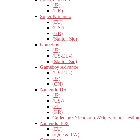
(JP)
(HK)
Super Nintendo
(EU)
(US-)
(KR)
(Starten Sie)
Gameboy
(JP)
(US-EU-)
(Starten Sie)
Gameboy Advance
(US-EU-)
(JP)
(CN)
Nintendo DS
(JP)
(US-)
(EU)
(KR)
Collector / Nicht zum Weiterverkauf bestim
Nintendo 3DS
(EU)
(iQue & TW)