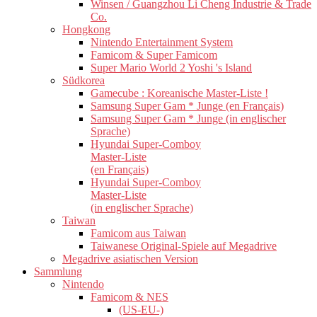
Winsen / Guangzhou Li Cheng Industrie & Trade
Co.
Hongkong
Nintendo Entertainment System
Famicom & Super Famicom
Super Mario World 2 Yoshi 's Island
Südkorea
Gamecube : Koreanische Master-Liste !
Samsung Super Gam * Junge (en Français)
Samsung Super Gam * Junge (in englischer
Sprache)
Hyundai Super-Comboy
Master-Liste
(en Français)
Hyundai Super-Comboy
Master-Liste
(in englischer Sprache)
Taiwan
Famicom aus Taiwan
Taiwanese Original-Spiele auf Megadrive
Megadrive asiatischen Version
Sammlung
Nintendo
Famicom & NES
(US-EU-)