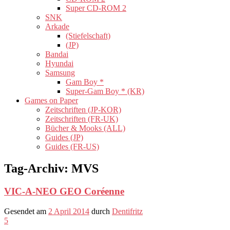
Super CD-ROM 2
SNK
Arkade
(Stiefelschaft)
(JP)
Bandai
Hyundai
Samsung
Gam Boy *
Super-Gam Boy * (KR)
Games on Paper
Zeitschriften (JP-KOR)
Zeitschriften (FR-UK)
Bücher & Mooks (ALL)
Guides (JP)
Guides (FR-US)
Tag-Archiv:
MVS
VIC-A-NEO GEO Coréenne
Gesendet am
2 April 2014
durch
Dentifritz
5