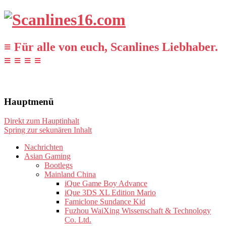
≡ Für alle von euch, Scanlines Liebhaber.
≡ ≡ ≡ ≡
Hauptmenü
Direkt zum Hauptinhalt
Spring zur sekunären Inhalt
Nachrichten
Asian Gaming
Bootlegs
Mainland China
iQue Game Boy Advance
iQue 3DS XL Edition Mario
Famiclone Sundance Kid
Fuzhou WaiXing Wissenschaft & Technology
Co. Ltd.