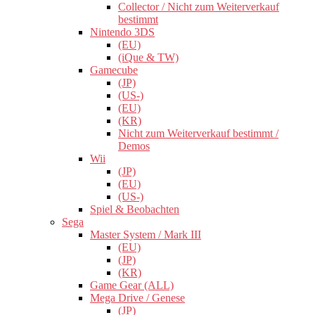
Collector / Nicht zum Weiterverkauf
bestimmt
Nintendo 3DS
(EU)
(iQue & TW)
Gamecube
(JP)
(US-)
(EU)
(KR)
Nicht zum Weiterverkauf bestimmt /
Demos
Wii
(JP)
(EU)
(US-)
Spiel & Beobachten
Sega
Master System / Mark III
(EU)
(JP)
(KR)
Game Gear (ALL)
Mega Drive / Genese
(JP)