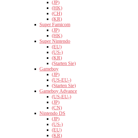
(JP)
(HK)
(CH)
(KR)
Super Famicom
(JP)
(HK)
Super Nintendo
(EU)
(US-)
(KR)
(Starten Sie)
Gameboy
(JP)
(US-EU-)
(Starten Sie)
Gameboy Advance
(US-EU-)
(JP)
(CN)
Nintendo DS
(JP)
(US-)
(EU)
(KR)