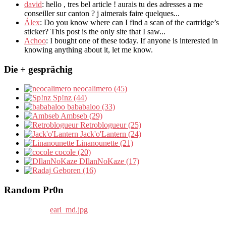
david
:
hello
,
tres bel article
!
aurais tu des adresses a me
conseiller sur canton
?
j aimerais faire quelques..
.
Álex
: Do you know where can I find a scan of the cartridge’s
sticker? This post is the only site that I saw...
Achoo
: I bought one of these today. If anyone is interested in
knowing anything about it, let me know.
Die + gesprächig
neocalimero (45)
Sp!nz (44)
bababaloo (33)
Ambseb (29)
Retroblogueur (25)
Jack'o'Lantern (24)
Linanounette (21)
cocole (20)
DIlanNoKaze (17)
Geboren (16)
Random Pr0n