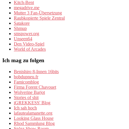
Kitch-Bent
megadrive.me
Mutter 3 Fan-Übersetzung
Raubkopierte Spiele Zentral
Satakore
Shmup
smspower.org
Unseen64
Den Video-Spiel
World of Arcades
Ich mag zu folgen
Benishiro 8-Innen 16bits
bobdupneu.fr
Famicomblog
Firma Forent Chavouet
Wolverine Barjot
Stories of shit
iGREKKESS' Blog
Ich sah hoch
lafautealamanette.org
Looking Glass House
Rhod Sammlung Blog
Sp!nz Show Room