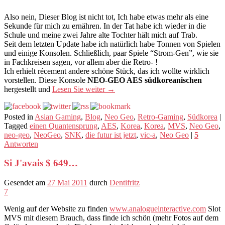
Also nein, Dieser Blog ist nicht tot, Ich habe etwas mehr als eine
Sekunde für mich zu ernähren. In der Tat habe ich wieder in die
Schule und meine zwei Jahre alte Tochter hält mich auf Trab.
Seit dem letzten Update habe ich natürlich habe Tonnen von Spielen
und einige Konsolen. Schließlich, paar Spiele “Strom-Gen”, wie sie
in Fachkreisen sagen, vor allem aber die Retro- !
Ich erhielt récement andere schöne Stück, das ich wollte wirklich
vorstellen. Diese Konsole
NEO-GEO AES südkoreanischen
hergestellt und
Lesen Sie weiter
→
Posted in
Asian Gaming
,
Blog
,
Neo Geo
,
Retro-Gaming
,
Südkorea
|
Tagged
einen Quantensprung
,
AES
,
Korea
,
Korea
,
MVS
,
Neo Geo
,
neo-geo
,
NeoGeo
,
SNK
,
die futur ist jetzt
,
vic-a
,
Neo Geo
|
5
Antworten
Si J'avais $ 649…
Gesendet am
27 Mai 2011
durch
Dentifritz
7
Wenig auf der Website zu finden
www.analogueinteractive.com
Slot
MVS mit diesem Brauch, dass finde ich schön (mehr Fotos auf dem