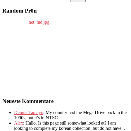
Random Pr0n
Neueste Kommentare
Dennis Tamayo
:
My country had the Mega Drive back in the
1990s
,
but it’s in NTSC
.
Alex
: Hallo.
Is this page still somewhat looked at
?
I am
looking to complete my korean collection
,
but do not have..
.