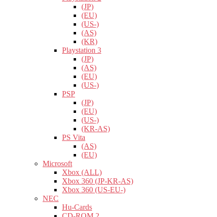
(JP)
(EU)
(US-)
(AS)
(KR)
Playstation 3
(JP)
(AS)
(EU)
(US-)
PSP
(JP)
(EU)
(US-)
(KR-AS)
PS Vita
(AS)
(EU)
Microsoft
Xbox (ALL)
Xbox 360 (JP-KR-AS)
Xbox 360 (US-EU-)
NEC
Hu-Cards
CD-ROM 2