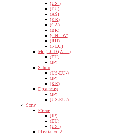
(US-)
(EU)
(AS)
(KR)
(CA)
(BR)
(CN TW)
(RU)
(NEU)
Mega-CD (ALL)
(EU)
(JP)
Saturn
(US-EU-)
(JP)
(KR)
Dreamcast
(JP)
(US-EU-)
Sony
PSone
(JP)
(EU)
(US-)
Playstation 2