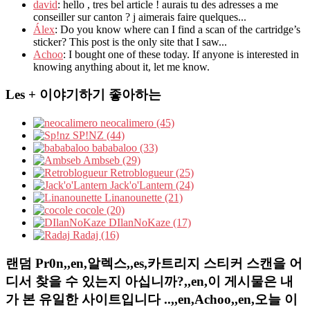
david
: hello , tres bel article ! aurais tu des adresses a me
conseiller sur canton ? j aimerais faire quelques...
Álex
: Do you know where can I find a scan of the cartridge’s
sticker? This post is the only site that I saw...
Achoo
: I bought one of these today. If anyone is interested in
knowing anything about it, let me know.
Les + 이야기하기 좋아하는
neocalimero (45)
SP!NZ (44)
bababaloo (33)
Ambseb (29)
Retroblogueur (25)
Jack'o'Lantern (24)
Linanounette (21)
cocole (20)
DIlanNoKaze (17)
Radaj (16)
랜덤 Pr0n,,en,알렉스,,es,카트리지 스티커 스캔을 어
디서 찾을 수 있는지 아십니까?,,en,이 게시물은 내
가 본 유일한 사이트입니다 ..,,en,Achoo,,en,오늘 이