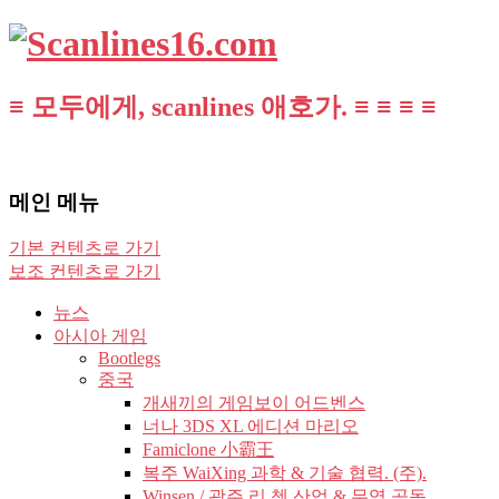
≡ 모두에게, scanlines 애호가. ≡ ≡ ≡ ≡
메인 메뉴
기본 컨텐츠로 가기
보조 컨텐츠로 가기
뉴스
아시아 게임
Bootlegs
중국
개새끼의 게임보이 어드벤스
너나 3DS XL 에디션 마리오
Famiclone 小霸王
복주 WaiXing 과학 & 기술 협력. (주).
Winsen / 광주 리 쳉 산업 & 무역 공동.