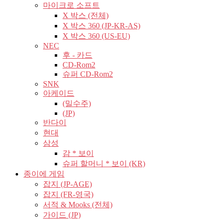
마이크로 소프트
X 박스 (전체)
X 박스 360 (JP-KR-AS)
X 박스 360 (US-EU)
NEC
후 - 카드
CD-Rom2
슈퍼 CD-Rom2
SNK
아케이드
(밀수주)
(JP)
반다이
현대
삼성
감 * 보이
슈퍼 할머니 * 보이 (KR)
종이에 게임
잡지 (JP-AGE)
잡지 (FR-영국)
서적 & Mooks (전체)
가이드 (JP)