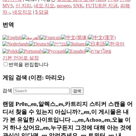
MVS
,
신 지리
,
네오 지오
,
neogeo
,
SNK
,
FUTUR은 지금
,
피해
자 -
,
네오지오
|
5
답글
번역
기본 언어로 설정
번역을 편집합니다
게임 검색 (이전: 마리오)
검색
랜덤 Pr0n,,en,알렉스,,es,카트리지 스티커 스캔을 어
디서 찾을 수 있는지 아십니까?,,en,이 게시물은 내
가 본 유일한 사이트입니다 ..,,en,Achoo,,en,오늘 이
거 하나 샀어요,,en,누구든지 그것에 대해 아는 것에
관심이 있다면,,en,알려주세요,,en,트위터,,en,내