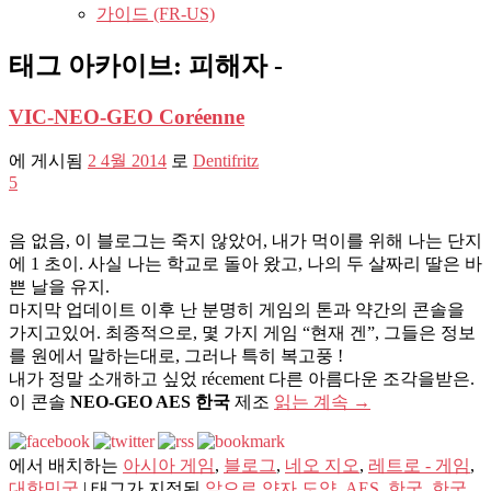
가이드 (FR-US)
태그 아카이브:
피해자 -
VIC-NEO-GEO Coréenne
에 게시됨
2 4월 2014
로
Dentifritz
5
음 없음, 이 블로그는 죽지 않았어, 내가 먹이를 위해 나는 단지
에 1 초이. 사실 나는 학교로 돌아 왔고, 나의 두 살짜리 딸은 바
쁜 날을 유지.
마지막 업데이트 이후 난 분명히 게임의 톤과 약간의 콘솔을
가지고있어. 최종적으로, 몇 가지 게임 “현재 겐”, 그들은 정보
를 원에서 말하는대로, 그러나 특히 복고풍 !
내가 정말 소개하고 싶었 récement 다른 아름다운 조각을받은.
이 콘솔
NEO-GEO AES 한국
제조
읽는 계속
→
에서 배치하는
아시아 게임
,
블로그
,
네오 지오
,
레트로 - 게임
,
대한민국
|
태그가 지정된
앞으로 양자 도약
,
AES
,
한국
,
한국
,