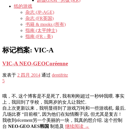
超级GAM *男孩 (KR)
纸的游戏
杂志 (JP-AGE)
杂志 (FR英国)
书籍 & mooks (所有)
指南 (太平绅士)
指南 (FR - 美)
标记档案:
VIC-A
VIC-A NEO-GEOCoréenne
发表于
2 四月 2014
通过
dentifritz
5
哦，不, 这个博客是不是死了, 我有刚刚超过一秒钟我喂. 事实
上，我回到了学校，我两岁的女儿让我忙.
自上次更新以来，我明显得到了游戏万吨​​和一些游戏机. 最后,
几场比赛 “目前根”, 因为他们在知情圈子说, 但尤其是复古 !
我收到récement另一个美丽的一块，我真的想介绍. 这个控制
台
NEO-GEO AES韩国
制造及
继续阅读
→