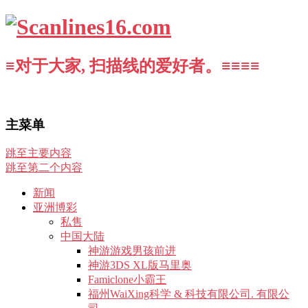
≡对于大家, 扫描线的爱好者。≡≡≡≡
主菜单
跳至主要内容
跳至第二个内容
新闻
亚洲博彩
私售
中国大陆
神游游戏男孩前进
神游3DS XL版马里奥
Famiclone小霸王
福州WaiXing科学 & 科技有限公司. 有限公