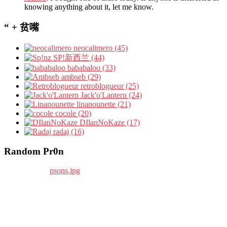
knowing anything about it, let me know.
“ + 贫嘴
neocalimero (45)
SP!新西兰 (44)
bababaloo (33)
ambseb (29)
retroblogueur (25)
Jack'o'Lantern (24)
linanounette (21)
cocole (20)
DIlanNoKaze (17)
radaj (16)
Random Pr0n