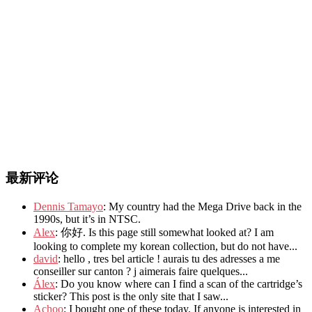
最新评论
Dennis Tamayo
: My country had the Mega Drive back in the
1990s, but it’s in NTSC.
Alex
: 你好. Is this page still somewhat looked at? I am
looking to complete my korean collection, but do not have...
david
: hello , tres bel article ! aurais tu des adresses a me
conseiller sur canton ? j aimerais faire quelques...
Álex
: Do you know where can I find a scan of the cartridge’s
sticker? This post is the only site that I saw...
Achoo
: I bought one of these today. If anyone is interested in