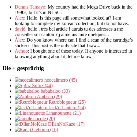
Dennis Tamayo
:
My country had the Mega Drive back in the
1990s
,
but it’s in NTSC
.
Alex
: Hallo.
Is this page still somewhat looked at
?
I am
looking to complete my korean collection
,
but do not have..
.
david
:
hello
,
tres bel article
!
aurais tu des adresses a me
conseiller sur canton
?
j aimerais faire quelques..
.
Álex
: Do you know where can I find a scan of the cartridge’s
sticker? This post is the only site that I saw...
Achoo
: I bought one of these today. If anyone is interested in
knowing anything about it, let me know.
Die + gesprächig
neocalimero (45)
Sp!nz (44)
bababaloo (33)
Ambseb (29)
Retroblogueur (25)
Jack'o'Lantern (24)
Linanounette (21)
cocole (20)
DIlanNoKaze (17)
Geboren (16)