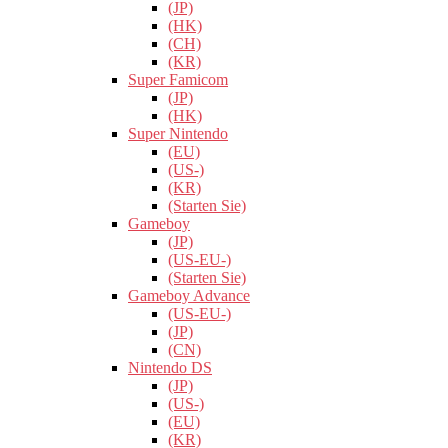
(JP)
(HK)
(CH)
(KR)
Super Famicom
(JP)
(HK)
Super Nintendo
(EU)
(US-)
(KR)
(Starten Sie)
Gameboy
(JP)
(US-EU-)
(Starten Sie)
Gameboy Advance
(US-EU-)
(JP)
(CN)
Nintendo DS
(JP)
(US-)
(EU)
(KR)