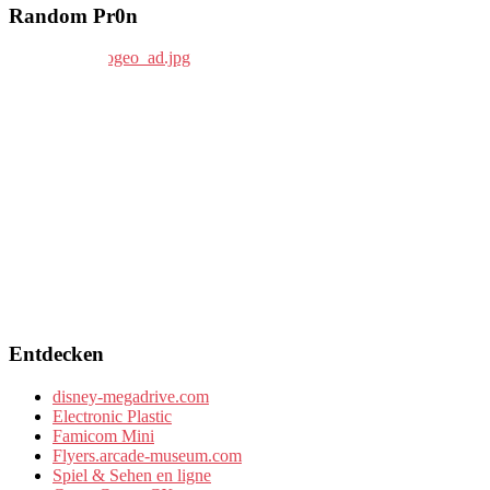
Random Pr0n
Entdecken
disney-megadrive.com
Electronic Plastic
Famicom Mini
Flyers.arcade-museum.com
Spiel & Sehen en ligne