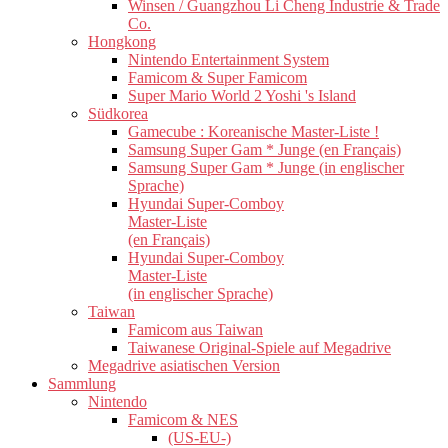
Winsen / Guangzhou Li Cheng Industrie & Trade
Co.
Hongkong
Nintendo Entertainment System
Famicom & Super Famicom
Super Mario World 2 Yoshi 's Island
Südkorea
Gamecube : Koreanische Master-Liste !
Samsung Super Gam * Junge (en Français)
Samsung Super Gam * Junge (in englischer
Sprache)
Hyundai Super-Comboy
Master-Liste
(en Français)
Hyundai Super-Comboy
Master-Liste
(in englischer Sprache)
Taiwan
Famicom aus Taiwan
Taiwanese Original-Spiele auf Megadrive
Megadrive asiatischen Version
Sammlung
Nintendo
Famicom & NES
(US-EU-)