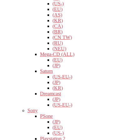
(US-)
(EU)
(AS)
(KR)
(CA)
(BR)
(CN TW)
(RU)
(NEU)
Mega-CD (ALL)
(EU)
(JP)
Saturn
(US-EU-)
(JP)
(KR)
Dreamcast
(JP)
(US-EU-)
Sony
PSone
(JP)
(EU)
(US-)
Playstation 2