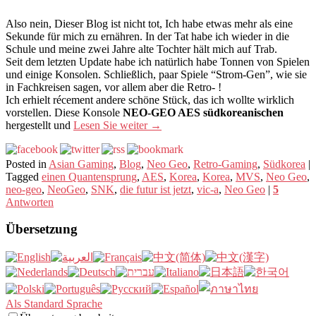
Also nein, Dieser Blog ist nicht tot, Ich habe etwas mehr als eine
Sekunde für mich zu ernähren. In der Tat habe ich wieder in die
Schule und meine zwei Jahre alte Tochter hält mich auf Trab.
Seit dem letzten Update habe ich natürlich habe Tonnen von Spielen
und einige Konsolen. Schließlich, paar Spiele “Strom-Gen”, wie sie
in Fachkreisen sagen, vor allem aber die Retro- !
Ich erhielt récement andere schöne Stück, das ich wollte wirklich
vorstellen. Diese Konsole
NEO-GEO AES südkoreanischen
hergestellt und
Lesen Sie weiter
→
Posted in
Asian Gaming
,
Blog
,
Neo Geo
,
Retro-Gaming
,
Südkorea
|
Tagged
einen Quantensprung
,
AES
,
Korea
,
Korea
,
MVS
,
Neo Geo
,
neo-geo
,
NeoGeo
,
SNK
,
die futur ist jetzt
,
vic-a
,
Neo Geo
|
5
Antworten
Übersetzung
Als Standard Sprache