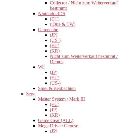
Collector / Nicht zum Weiterverkauf
bestimmt
Nintendo 3DS
(EU)
(iQue & TW)
Gamecube
(JP)
(US-)
(EU)
(KR)
Nicht zum Weiterverkauf bestimmt /
Demos
Wii
(JP)
(EU)
(US-)
Spiel & Beobachten
Sega
Master System / Mark III
(EU)
(JP)
(KR)
Game Gear (ALL)
Mega Drive / Genese
(JP)