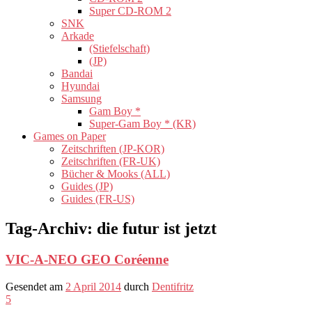
Super CD-ROM 2
SNK
Arkade
(Stiefelschaft)
(JP)
Bandai
Hyundai
Samsung
Gam Boy *
Super-Gam Boy * (KR)
Games on Paper
Zeitschriften (JP-KOR)
Zeitschriften (FR-UK)
Bücher & Mooks (ALL)
Guides (JP)
Guides (FR-US)
Tag-Archiv:
die futur ist jetzt
VIC-A-NEO GEO Coréenne
Gesendet am
2 April 2014
durch
Dentifritz
5