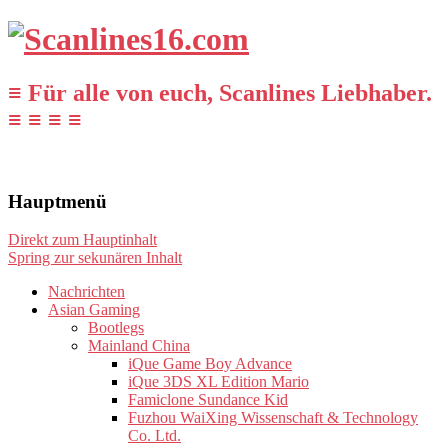
≡ Für alle von euch, Scanlines Liebhaber.
≡ ≡ ≡ ≡
Hauptmenü
Direkt zum Hauptinhalt
Spring zur sekunären Inhalt
Nachrichten
Asian Gaming
Bootlegs
Mainland China
iQue Game Boy Advance
iQue 3DS XL Edition Mario
Famiclone Sundance Kid
Fuzhou WaiXing Wissenschaft & Technology
Co. Ltd.