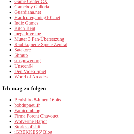
Game Center CX
Gameboy Galleria
Guardiana.net
Hardcoregaming101.net
Indie Games
Kitch-Bent
megadrive.me
Mutter 3 Fan-Übersetzung
Raubkopierte Spiele Zentral
Satakore
Shmup
smspower.org
Unseen64
Den Video-Spiel
World of Arcades
Ich mag zu folgen
Benishiro 8-Innen 16bits
bobdupneu.fr
Famicomblog
Firma Forent Chavouet
Wolverine Barjot
Stories of shit
iGREKKESS' Blog