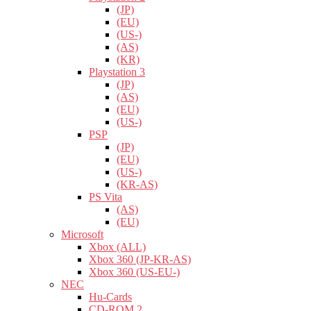
(JP)
(EU)
(US-)
(AS)
(KR)
Playstation 3
(JP)
(AS)
(EU)
(US-)
PSP
(JP)
(EU)
(US-)
(KR-AS)
PS Vita
(AS)
(EU)
Microsoft
Xbox (ALL)
Xbox 360 (JP-KR-AS)
Xbox 360 (US-EU-)
NEC
Hu-Cards
CD-ROM 2