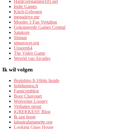
Hardcoregaming101.net
Indie Games
Kitch-Gebogen
megadrive.me
Moeder 3 Fan Vertaling
Gekopieerde Games Central
Satakore
Shmup
smspower.org
Unseen64
The Video Game
Wereld van Arcades
Ik wil volgen
Benishiro 8-16bits Inside
bobdupneu.fr
Famicomblog
Boor Chavouet
Wolverine Looney
Verhalen stront
iGREKKESS' Blog
Ik zag hoog
lafautealamanette.org
Looking Glass House