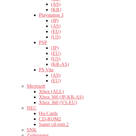
(AS)
(KR)
Playstation 3
(JP)
(AS)
(EU)
(US)
PSP
(JP)
(EU)
(US)
(KR-AS)
PS Vita
(AS)
(EU)
Microsoft
Xbox (ALL)
Xbox 360 (JP-KR-AS)
Xbox 360 (VS-EU)
NEC
Hu-Cards
CD-ROM2
Super cd-rom 2
SNK
Zuilengang