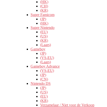
(HK)
(CH)
(KR)
Super Famicom
(JP)
(HK)
Super Nintendo
(EU)
(US)
(KR)
(Laars)
Gameboy
(JP)
(VS-EU)
(Laars)
Gameboy Advance
(VS-EU)
(JP)
(CN)
Nintendo DS
(JP)
(US)
(EU)
(KR)
Verzamelaar / Niet voor de Verkoop