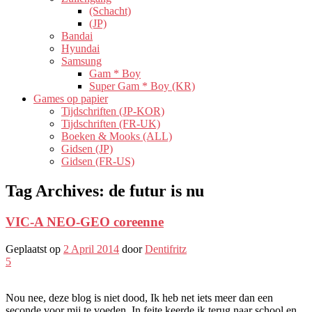
(Schacht)
(JP)
Bandai
Hyundai
Samsung
Gam * Boy
Super Gam * Boy (KR)
Games op papier
Tijdschriften (JP-KOR)
Tijdschriften (FR-UK)
Boeken & Mooks (ALL)
Gidsen (JP)
Gidsen (FR-US)
Tag Archives:
de futur is nu
VIC-A NEO-GEO coreenne
Geplaatst op
2 April 2014
door
Dentifritz
5
Nou nee, deze blog is niet dood, Ik heb net iets meer dan een
seconde voor mij te voeden. In feite keerde ik terug naar school en