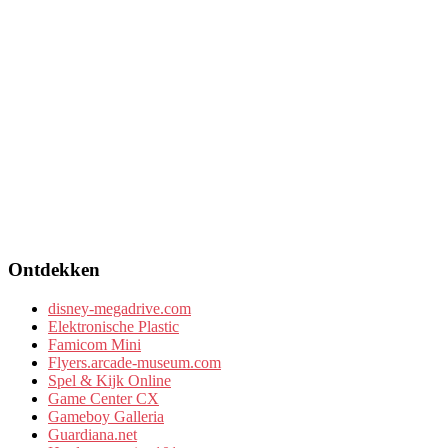
Ontdekken
disney-megadrive.com
Elektronische Plastic
Famicom Mini
Flyers.arcade-museum.com
Spel & Kijk Online
Game Center CX
Gameboy Galleria
Guardiana.net