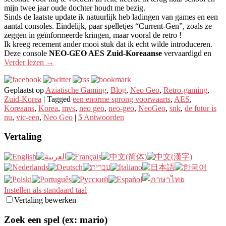
mijn twee jaar oude dochter houdt me bezig.
Sinds de laatste update ik natuurlijk heb ladingen van games en een
aantal consoles. Eindelijk, paar spelletjes “Current-Gen”, zoals ze
zeggen in geïnformeerde kringen, maar vooral de retro !
Ik kreeg recement ander mooi stuk dat ik echt wilde introduceren.
Deze console
NEO-GEO AES Zuid-Koreaanse
vervaardigd en
Verder lezen
→
Geplaatst op
Aziatische Gaming
,
Blog
,
Neo Geo
,
Retro-gaming
,
Zuid-Korea
|
Tagged
een enorme sprong voorwaarts
,
AES
,
Koreaans
,
Korea
,
mvs
,
neo geo
,
neo-geo
,
NeoGeo
,
snk
,
de futur is
nu
,
vic-een
,
Neo Geo
|
5
Antwoorden
Vertaling
Instellen als standaard taal
Vertaling bewerken
Zoek een spel (ex: mario)