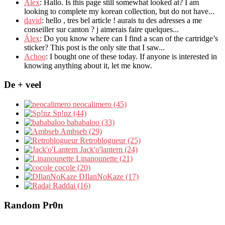
Alex
: Hallo.
Is this page still somewhat looked at
?
I am
looking to complete my korean collection
,
but do not have..
.
david
:
hello
,
tres bel article
!
aurais tu des adresses a me
conseiller sur canton
?
j aimerais faire quelques..
.
Álex
: Do you know where can I find a scan of the cartridge’s
sticker? This post is the only site that I saw...
Achoo
: I bought one of these today. If anyone is interested in
knowing anything about it, let me know.
De + veel
neocalimero (45)
Sp!nz (44)
bababaloo (33)
Ambseb (29)
Retroblogueur (25)
Jack'o'lantern (24)
Linanounette (21)
cocole (20)
DIlanNoKaze (17)
Raddai (16)
Random Pr0n