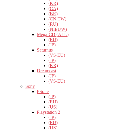
(KR)
(CA)
(BR)
(CN TW)
(RU)
(NIEUW)
Mega-CD (ALL)
(EU)
(JP)
Saturnus
(VS-EU)
(JP)
(KR)
Dreamcast
(JP)
(VS-EU)
Sony
PSone
(JP)
(EU)
(US)
Playstation 2
(JP)
(EU)
(US)