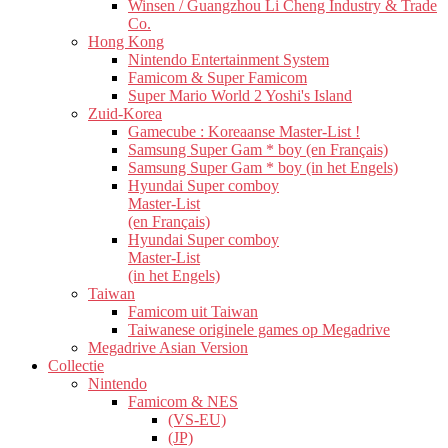
Winsen / Guangzhou Li Cheng Industry & Trade
Co.
Hong Kong
Nintendo Entertainment System
Famicom & Super Famicom
Super Mario World 2 Yoshi's Island
Zuid-Korea
Gamecube : Koreaanse Master-List !
Samsung Super Gam * boy (en Français)
Samsung Super Gam * boy (in het Engels)
Hyundai Super comboy
Master-List
(en Français)
Hyundai Super comboy
Master-List
(in het Engels)
Taiwan
Famicom uit Taiwan
Taiwanese originele games op Megadrive
Megadrive Asian Version
Collectie
Nintendo
Famicom & NES
(VS-EU)
(JP)