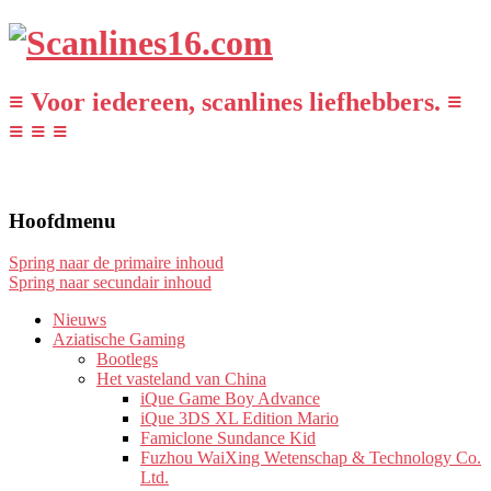
≡ Voor iedereen, scanlines liefhebbers. ≡
≡ ≡ ≡
Hoofdmenu
Spring naar de primaire inhoud
Spring naar secundair inhoud
Nieuws
Aziatische Gaming
Bootlegs
Het vasteland van China
iQue Game Boy Advance
iQue 3DS XL Edition Mario
Famiclone Sundance Kid
Fuzhou WaiXing Wetenschap & Technology Co.
Ltd.