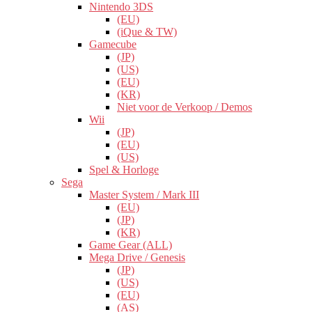
Nintendo 3DS
(EU)
(iQue & TW)
Gamecube
(JP)
(US)
(EU)
(KR)
Niet voor de Verkoop / Demos
Wii
(JP)
(EU)
(US)
Spel & Horloge
Sega
Master System / Mark III
(EU)
(JP)
(KR)
Game Gear (ALL)
Mega Drive / Genesis
(JP)
(US)
(EU)
(AS)