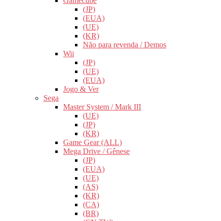
Gamecube
(JP)
(EUA)
(UE)
(KR)
Não para revenda / Demos
Wii
(JP)
(UE)
(EUA)
Jogo & Ver
Sega
Master System / Mark III
(UE)
(JP)
(KR)
Game Gear (ALL)
Mega Drive / Gênese
(JP)
(EUA)
(UE)
(AS)
(KR)
(CA)
(BR)