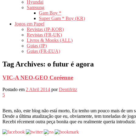
Hyundai
Samsung
Gam Boy *
Super Gam * Boy (KR)
Jogos em Papel
Revistas (JP-KOR)
Revistas (FR-UK)
Livros & Mooks (ALL)
Guias (JP)
Guias (FR-EUA)
Tag Archives:
o futur é agora
VIC-A NEO-GEO Coréenne
Postado em
2 Abril 2014
por
Dentifritz
5
Bem, não, este blog não está morto, Eu tenho um pouco mais de um s
Desde a última atualização que eu, obviamente, tem toneladas de jogo
Recebi récement outra peça bonita que eu realmente queria introduzir