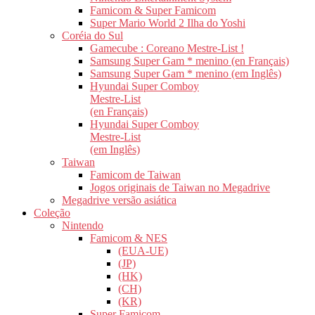
Famicom & Super Famicom
Super Mario World 2 Ilha do Yoshi
Coréia do Sul
Gamecube : Coreano Mestre-List !
Samsung Super Gam * menino (en Français)
Samsung Super Gam * menino (em Inglês)
Hyundai Super Comboy
Mestre-List
(en Français)
Hyundai Super Comboy
Mestre-List
(em Inglês)
Taiwan
Famicom de Taiwan
Jogos originais de Taiwan no Megadrive
Megadrive versão asiática
Coleção
Nintendo
Famicom & NES
(EUA-UE)
(JP)
(HK)
(CH)
(KR)
Super Famicom