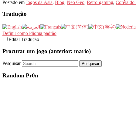
Postado em
Jogos da Ásia
,
Blog
,
Neo Geo
,
Retro-gaming
,
Coréia do 
Tradução
Definir como idioma padrão
Editar Tradução
Procurar um jogo (anterior: mario)
Pesquisar
Random Pr0n