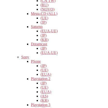
(CN TW)
(RU)
(NOVO)
Mega-CD (ALL)
(UE)
(JP)
Saturno
(EUA-UE)
(JP)
(KR)
Dreamcast
(JP)
(EUA-UE)
Sony
PSone
(JP)
(UE)
(EUA)
Playstation 2
(JP)
(UE)
(EUA)
(AS)
(KR)
Playstation 3