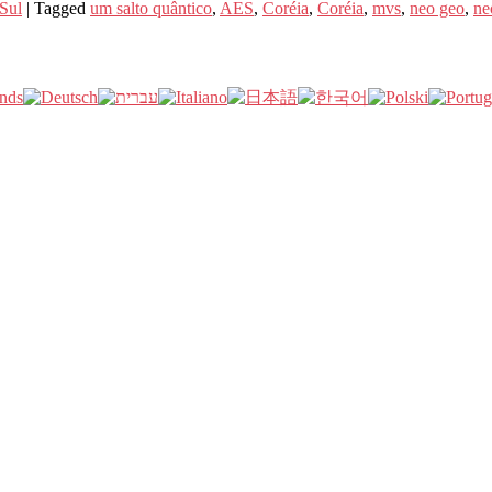
Sul
|
Tagged
um salto quântico
,
AES
,
Coréia
,
Coréia
,
mvs
,
neo geo
,
ne