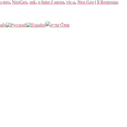
o-geo
,
NeoGeo
,
snk
,
o futur é agora
,
vic-a
,
Neo Geo
|
5
Respostas