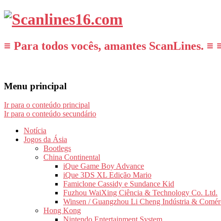
≡ Para todos vocês, amantes ScanLines. ≡ 
Menu principal
Ir para o conteúdo principal
Ir para o conteúdo secundário
Notícia
Jogos da Ásia
Bootlegs
China Continental
iQue Game Boy Advance
iQue 3DS XL Edição Mario
Famiclone Cassidy e Sundance Kid
Fuzhou WaiXing Ciência & Technology Co. Ltd.
Winsen / Guangzhou Li Cheng Indústria & Comér
Hong Kong
Nintendo Entertainment System