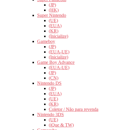
(JP)
(HK)
Super Nintendo
(UE)
(EUA)
(KR)
(Inicialize)
Gameboy
(JP)
(EUA-UE)
(Inicialize)
Game Boy Advance
(EUA-UE)
(JP)
(CN)
Nintendo DS
(JP)
(EUA)
(UE)
(KR)
Coletor / Não para revenda
Nintendo 3DS
(UE)
(iQue & TW)