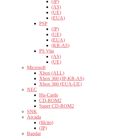
(JP)
(AS)
(UE)
(EUA)
PSP
(JP)
(UE)
(EUA)
(KR-AS)
PS Vita
(AS)
(UE)
Microsoft
Xbox (ALL)
Xbox 360 (JP-KR-AS)
Xbox 360 (EUA-UE)
NEC
Hu-Cards
CD-ROM2
Super CD-ROM2
SNK
Arcada
(Ilícito)
(JP)
Bandai