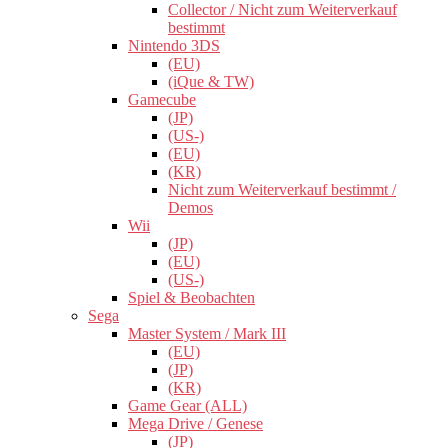
Collector / Nicht zum Weiterverkauf
bestimmt
Nintendo 3DS
(EU)
(iQue & TW)
Gamecube
(JP)
(US-)
(EU)
(KR)
Nicht zum Weiterverkauf bestimmt /
Demos
Wii
(JP)
(EU)
(US-)
Spiel & Beobachten
Sega
Master System / Mark III
(EU)
(JP)
(KR)
Game Gear (ALL)
Mega Drive / Genese
(JP)