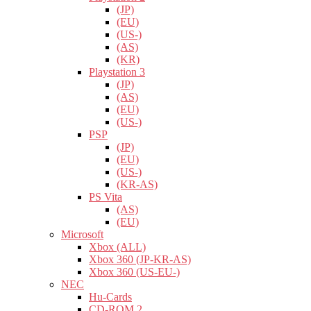
(JP)
(EU)
(US-)
(AS)
(KR)
Playstation 3
(JP)
(AS)
(EU)
(US-)
PSP
(JP)
(EU)
(US-)
(KR-AS)
PS Vita
(AS)
(EU)
Microsoft
Xbox (ALL)
Xbox 360 (JP-KR-AS)
Xbox 360 (US-EU-)
NEC
Hu-Cards
CD-ROM 2