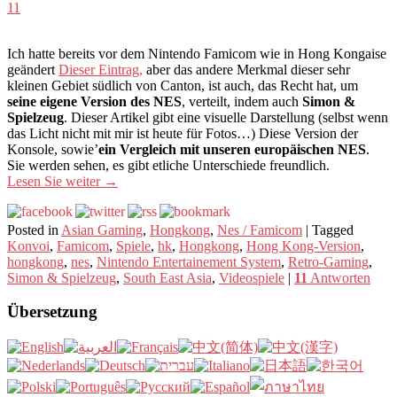
11
Ich hatte bereits vor dem Nintendo Famicom wie in Hong Kongaise
geändert
Dieser Eintrag,
aber das andere Merkmal dieser sehr
kleinen Gebiet südlich von Canton, ist auch, das Recht hat, um
seine eigene Version des NES
, verteilt, indem auch
Simon &
Spielzeug
. Dieser Artikel gibt eine visuelle Darstellung (selbst wenn
das Licht nicht mit mir ist heute für Fotos…) Diese Version der
Konsole, sowie’
ein Vergleich mit unseren europäischen NES
.
Sie werden sehen, es gibt etliche Unterschiede freundlich.
Lesen Sie weiter
→
Posted in
Asian Gaming
,
Hongkong
,
Nes / Famicom
|
Tagged
Konvoi
,
Famicom
,
Spiele
,
hk
,
Hongkong
,
Hong Kong-Version
,
hongkong
,
nes
,
Nintendo Entertainement System
,
Retro-Gaming
,
Simon & Spielzeug
,
South East Asia
,
Videospiele
|
11
Antworten
Übersetzung