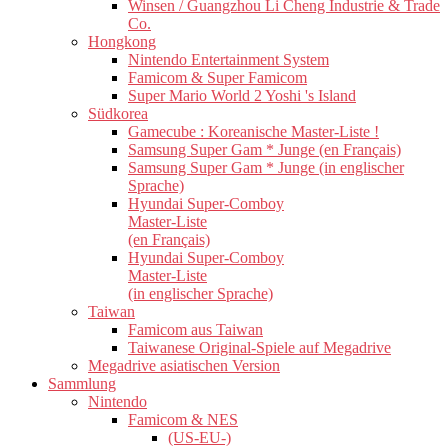
Winsen / Guangzhou Li Cheng Industrie & Trade
Co.
Hongkong
Nintendo Entertainment System
Famicom & Super Famicom
Super Mario World 2 Yoshi 's Island
Südkorea
Gamecube : Koreanische Master-Liste !
Samsung Super Gam * Junge (en Français)
Samsung Super Gam * Junge (in englischer
Sprache)
Hyundai Super-Comboy
Master-Liste
(en Français)
Hyundai Super-Comboy
Master-Liste
(in englischer Sprache)
Taiwan
Famicom aus Taiwan
Taiwanese Original-Spiele auf Megadrive
Megadrive asiatischen Version
Sammlung
Nintendo
Famicom & NES
(US-EU-)