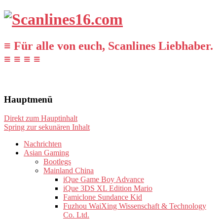
≡ Für alle von euch, Scanlines Liebhaber.
≡ ≡ ≡ ≡
Hauptmenü
Direkt zum Hauptinhalt
Spring zur sekunären Inhalt
Nachrichten
Asian Gaming
Bootlegs
Mainland China
iQue Game Boy Advance
iQue 3DS XL Edition Mario
Famiclone Sundance Kid
Fuzhou WaiXing Wissenschaft & Technology
Co. Ltd.