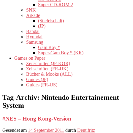
Super CD-ROM 2
SNK
Arkade
(Stiefelschaft)
(JP)
Bandai
Hyundai
Samsung
Gam Boy *
Super-Gam Boy * (KR)
Games on Paper
Zeitschriften (JP-KOR)
Zeitschriften (FR-UK)
Bücher & Mooks (ALL)
Guides (JP)
Guides (FR-US)
Tag-Archiv:
Nintendo Entertainement
System
#NES – Hong Kong-Version
Gesendet am
14 September 2011
durch
Dentifritz