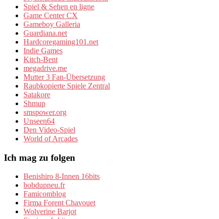
Spiel & Sehen en ligne
Game Center CX
Gameboy Galleria
Guardiana.net
Hardcoregaming101.net
Indie Games
Kitch-Bent
megadrive.me
Mutter 3 Fan-Übersetzung
Raubkopierte Spiele Zentral
Satakore
Shmup
smspower.org
Unseen64
Den Video-Spiel
World of Arcades
Ich mag zu folgen
Benishiro 8-Innen 16bits
bobdupneu.fr
Famicomblog
Firma Forent Chavouet
Wolverine Barjot