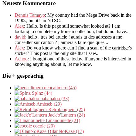
Neueste Kommentare
Dennis Tamayo
:
My country had the Mega Drive back in the
1990s
,
but it’s in NTSC
.
Alex
: Hallo.
Is this page still somewhat looked at
?
I am
looking to complete my korean collection
,
but do not have..
.
david
:
hello
,
tres bel article
!
aurais tu des adresses a me
conseiller sur canton
?
j aimerais faire quelques..
.
Álex
: Do you know where can I find a scan of the cartridge’s
sticker? This post is the only site that I saw...
Achoo
: I bought one of these today. If anyone is interested in
knowing anything about it, let me know.
Die + gesprächig
neocalimero (45)
Sp!nz (44)
bababaloo (33)
Ambseb (29)
Retroblogueur (25)
Jack'o'Lantern (24)
Linanounette (21)
cocole (20)
DIlanNoKaze (17)