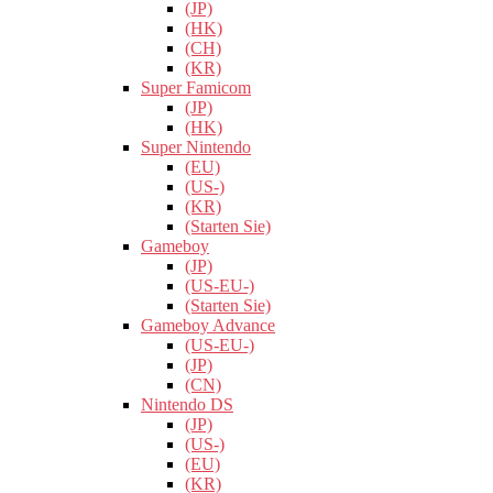
(JP)
(HK)
(CH)
(KR)
Super Famicom
(JP)
(HK)
Super Nintendo
(EU)
(US-)
(KR)
(Starten Sie)
Gameboy
(JP)
(US-EU-)
(Starten Sie)
Gameboy Advance
(US-EU-)
(JP)
(CN)
Nintendo DS
(JP)
(US-)
(EU)
(KR)