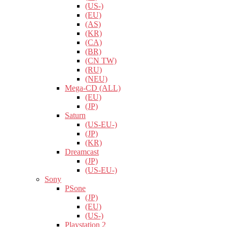
(US-)
(EU)
(AS)
(KR)
(CA)
(BR)
(CN TW)
(RU)
(NEU)
Mega-CD (ALL)
(EU)
(JP)
Saturn
(US-EU-)
(JP)
(KR)
Dreamcast
(JP)
(US-EU-)
Sony
PSone
(JP)
(EU)
(US-)
Playstation 2