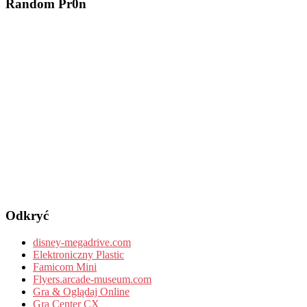
Random Pr0n
Odkryć
disney-megadrive.com
Elektroniczny Plastic
Famicom Mini
Flyers.arcade-museum.com
Gra & Oglądaj Online
Gra Center CX