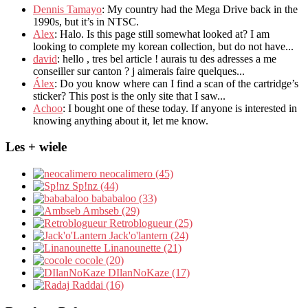
Dennis Tamayo
:
My country had the Mega Drive back in the
1990s
,
but it’s in NTSC
.
Alex
: Halo.
Is this page still somewhat looked at
?
I am
looking to complete my korean collection
,
but do not have..
.
david
:
hello
,
tres bel article
!
aurais tu des adresses a me
conseiller sur canton
?
j aimerais faire quelques..
.
Álex
: Do you know where can I find a scan of the cartridge’s
sticker? This post is the only site that I saw...
Achoo
: I bought one of these today. If anyone is interested in
knowing anything about it, let me know.
Les + wiele
neocalimero (45)
Sp!nz (44)
bababaloo (33)
Ambseb (29)
Retroblogueur (25)
Jack'o'lantern (24)
Linanounette (21)
cocole (20)
DIlanNoKaze (17)
Raddai (16)