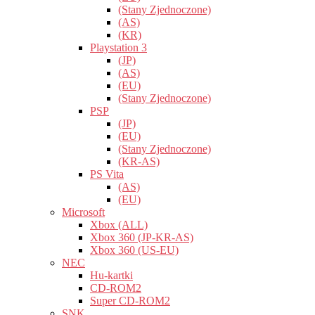
(Stany Zjednoczone)
(AS)
(KR)
Playstation 3
(JP)
(AS)
(EU)
(Stany Zjednoczone)
PSP
(JP)
(EU)
(Stany Zjednoczone)
(KR-AS)
PS Vita
(AS)
(EU)
Microsoft
Xbox (ALL)
Xbox 360 (JP-KR-AS)
Xbox 360 (US-EU)
NEC
Hu-kartki
CD-ROM2
Super CD-ROM2
SNK