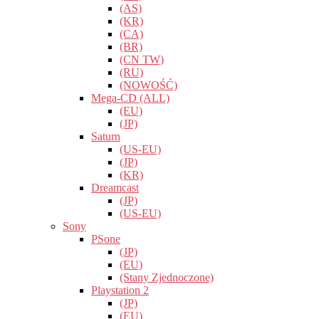
(AS)
(KR)
(CA)
(BR)
(CN TW)
(RU)
(NOWOŚĆ)
Mega-CD (ALL)
(EU)
(JP)
Saturn
(US-EU)
(JP)
(KR)
Dreamcast
(JP)
(US-EU)
Sony
PSone
(JP)
(EU)
(Stany Zjednoczone)
Playstation 2
(JP)
(EU)