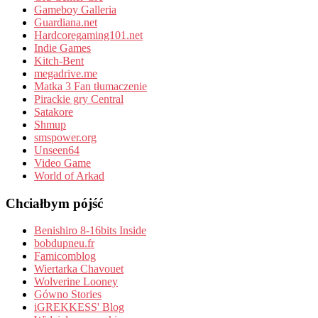
Gameboy Galleria
Guardiana.net
Hardcoregaming101.net
Indie Games
Kitch-Bent
megadrive.me
Matka 3 Fan tłumaczenie
Pirackie gry Central
Satakore
Shmup
smspower.org
Unseen64
Video Game
World of Arkad
Chciałbym pójść
Benishiro 8-16bits Inside
bobdupneu.fr
Famicomblog
Wiertarka Chavouet
Wolverine Looney
Gówno Stories
iGREKKESS' Blog