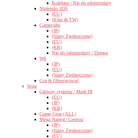
Kolektor / Nie do odsprzedaży
Nintendo 3DS
(EU)
(iQue & TW)
Gamecube
(JP)
(Stany Zjednoczone)
(EU)
(KR)
Nie do odsprzedaży / Demos
Wii
(JP)
(EU)
(Stany Zjednoczone)
Gra & Obserwować
Sega
Główny systemu / Mark III
(EU)
(JP)
(KR)
Game Gear (ALL)
Mega Napęd / Geneza
(JP)
(Stany Zjednoczone)
(EU)