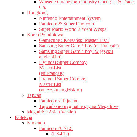
Winsen / Guangzhou Industry Cheng Li & Trade
Co.
Hongkong
Nintendo Entertainment System
Famicom & Super Famicom
Super Mario World 2 Yoshi Wyspa
Korea Południowa
Gamecube : Koreański Master-List !
Samsung Super Gam * boy (en Français)
Samsung Super Gam * boy (w języku
angielskim)
Hyundai Super Comboy
Master-List
(en Français)
Hyundai Super Comboy
Master-List
(w języku angielskim)
Tajwan
Famicom z Tajwanu
Tajwańskie oryginalne gry na Megadrive
Megadrive Asian Version
Kolekcja
Nintendo
Famicom & NES
(US-EU)