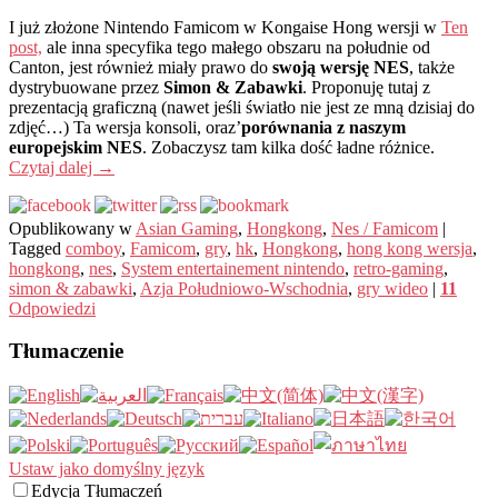
I już złożone Nintendo Famicom w Kongaise Hong wersji w
Ten
post,
ale inna specyfika tego małego obszaru na południe od
Canton, jest również miały prawo do
swoją wersję NES
, także
dystrybuowane przez
Simon & Zabawki
. Proponuję tutaj z
prezentacją graficzną (nawet jeśli światło nie jest ze mną dzisiaj do
zdjęć…) Ta wersja konsoli, oraz’
porównania z naszym
europejskim NES
. Zobaczysz tam kilka dość ładne różnice.
Czytaj dalej
→
Opublikowany w
Asian Gaming
,
Hongkong
,
Nes / Famicom
|
Tagged
comboy
,
Famicom
,
gry
,
hk
,
Hongkong
,
hong kong wersja
,
hongkong
,
nes
,
System entertainement nintendo
,
retro-gaming
,
simon & zabawki
,
Azja Południowo-Wschodnia
,
gry wideo
|
11
Odpowiedzi
Tłumaczenie
Ustaw jako domyślny język
Edycja Tłumaczeń