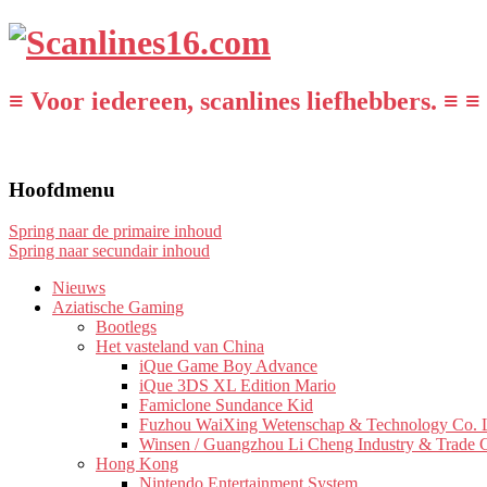
≡ Voor iedereen, scanlines liefhebbers. ≡ ≡
Hoofdmenu
Spring naar de primaire inhoud
Spring naar secundair inhoud
Nieuws
Aziatische Gaming
Bootlegs
Het vasteland van China
iQue Game Boy Advance
iQue 3DS XL Edition Mario
Famiclone Sundance Kid
Fuzhou WaiXing Wetenschap & Technology Co. L
Winsen / Guangzhou Li Cheng Industry & Trade 
Hong Kong
Nintendo Entertainment System