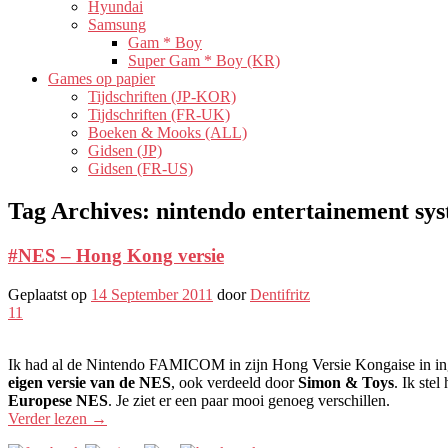
Hyundai
Samsung
Gam * Boy
Super Gam * Boy (KR)
Games op papier
Tijdschriften (JP-KOR)
Tijdschriften (FR-UK)
Boeken & Mooks (ALL)
Gidsen (JP)
Gidsen (FR-US)
Tag Archives:
nintendo entertainement sy
#NES – Hong Kong versie
Geplaatst op
14 September 2011
door
Dentifritz
11
Ik had al de Nintendo FAMICOM in zijn Hong Versie Kongaise in i
eigen versie van de NES
, ook verdeeld door
Simon & Toys
. Ik ste
Europese NES
. Je ziet er een paar mooi genoeg verschillen.
Verder lezen
→