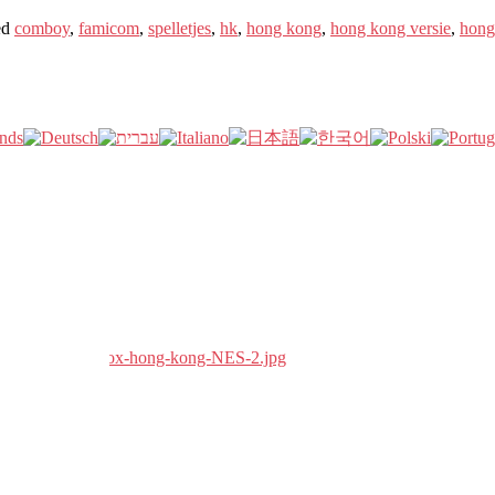
ed
comboy
,
famicom
,
spelletjes
,
hk
,
hong kong
,
hong kong versie
,
hong