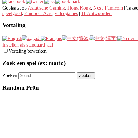
Geplaatst op
Aziatische Gaming
,
Hong Kong
,
Nes / Famicom
|
Tagg
speelgoed
,
Zuidoost-Azië
,
videogames
|
11
Antwoorden
Vertaling
Instellen als standaard taal
Vertaling bewerken
Zoek een spel (ex: mario)
Zoeken
Random Pr0n