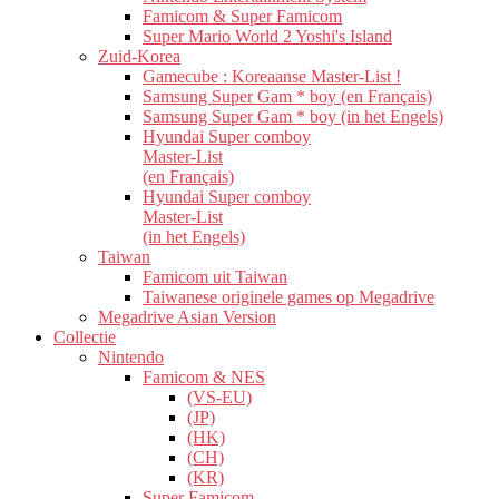
Famicom & Super Famicom
Super Mario World 2 Yoshi's Island
Zuid-Korea
Gamecube : Koreaanse Master-List !
Samsung Super Gam * boy (en Français)
Samsung Super Gam * boy (in het Engels)
Hyundai Super comboy
Master-List
(en Français)
Hyundai Super comboy
Master-List
(in het Engels)
Taiwan
Famicom uit Taiwan
Taiwanese originele games op Megadrive
Megadrive Asian Version
Collectie
Nintendo
Famicom & NES
(VS-EU)
(JP)
(HK)
(CH)
(KR)
Super Famicom