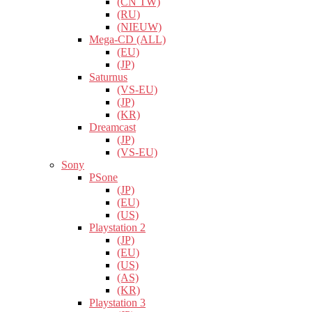
(CN TW)
(RU)
(NIEUW)
Mega-CD (ALL)
(EU)
(JP)
Saturnus
(VS-EU)
(JP)
(KR)
Dreamcast
(JP)
(VS-EU)
Sony
PSone
(JP)
(EU)
(US)
Playstation 2
(JP)
(EU)
(US)
(AS)
(KR)
Playstation 3