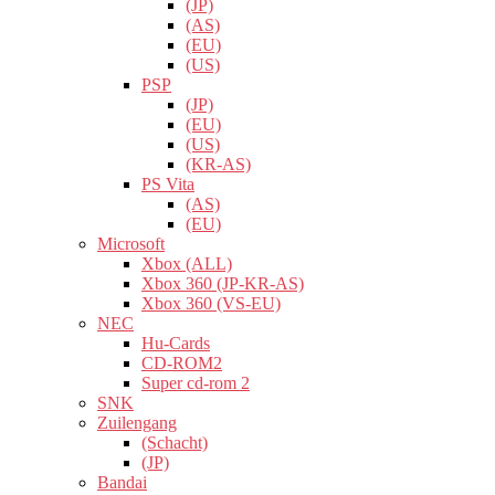
(JP)
(AS)
(EU)
(US)
PSP
(JP)
(EU)
(US)
(KR-AS)
PS Vita
(AS)
(EU)
Microsoft
Xbox (ALL)
Xbox 360 (JP-KR-AS)
Xbox 360 (VS-EU)
NEC
Hu-Cards
CD-ROM2
Super cd-rom 2
SNK
Zuilengang
(Schacht)
(JP)
Bandai