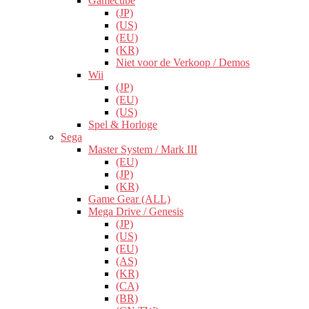
Gamecube
(JP)
(US)
(EU)
(KR)
Niet voor de Verkoop / Demos
Wii
(JP)
(EU)
(US)
Spel & Horloge
Sega
Master System / Mark III
(EU)
(JP)
(KR)
Game Gear (ALL)
Mega Drive / Genesis
(JP)
(US)
(EU)
(AS)
(KR)
(CA)
(BR)