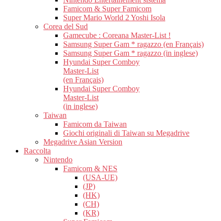
Famicom & Super Famicom
Super Mario World 2 Yoshi Isola
Corea del Sud
Gamecube : Coreana Master-List !
Samsung Super Gam * ragazzo (en Français)
Samsung Super Gam * ragazzo (in inglese)
Hyundai Super Comboy
Master-List
(en Français)
Hyundai Super Comboy
Master-List
(in inglese)
Taiwan
Famicom da Taiwan
Giochi originali di Taiwan su Megadrive
Megadrive Asian Version
Raccolta
Nintendo
Famicom & NES
(USA-UE)
(JP)
(HK)
(CH)
(KR)