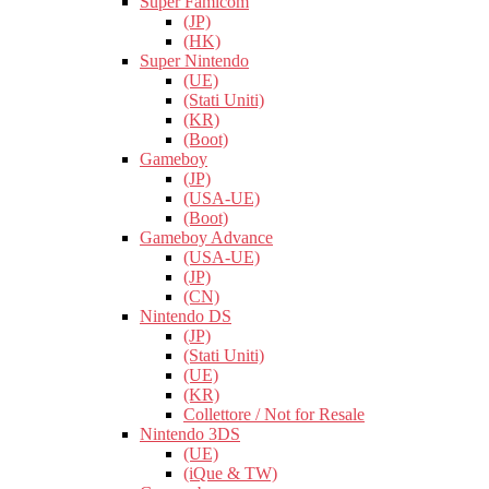
Super Famicom
(JP)
(HK)
Super Nintendo
(UE)
(Stati Uniti)
(KR)
(Boot)
Gameboy
(JP)
(USA-UE)
(Boot)
Gameboy Advance
(USA-UE)
(JP)
(CN)
Nintendo DS
(JP)
(Stati Uniti)
(UE)
(KR)
Collettore / Not for Resale
Nintendo 3DS
(UE)
(iQue & TW)