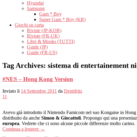
Hyundai
Samsung
Gam * Boy
Super Gam * Boy (KR)
Giochi su carta
Riviste (JP-KOR)
Riviste (FR-UK)
Libri & Mooks (TUTTI)
Guide (JP)
Guide (FR-US)
Tag Archives:
sistema di entertainement n
#NES – Hong Kong Version
Inviato il
14 Settembre 2011
da
Dentifritz
11
Avevo già introdotto il Nintendo Famicom nel suo Kongaise in Hon
distribuito da anche
Simon & Giocattoli
. Propongo qui una presentaz
europea
. Vedrete che ci sono alcune piccole differenze molto carino.
Continua a leggere
→