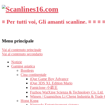
≡ Per tutti voi, Gli amanti scanline. ≡ ≡ ≡ 
Menu principale
Vai al contenuto principale
Vai al contenuto secondario
Notizie
Gaming asiatica
Bootlegs
Cina continentale
iQue Game Boy Advance
iQue 3DS XL Edition Mario
Famiclone 小霸王
Fuzhou WaiXing Scienza & Technology Co. Ltd.
Winsen / Guangzhou Li Cheng Industria & Trade 
Hong Kong
Nintendo Entertainement sistema