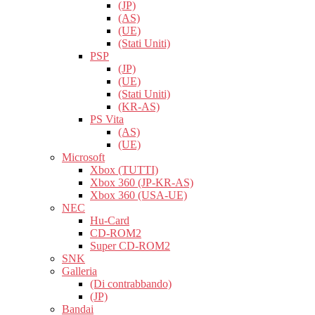
(JP)
(AS)
(UE)
(Stati Uniti)
PSP
(JP)
(UE)
(Stati Uniti)
(KR-AS)
PS Vita
(AS)
(UE)
Microsoft
Xbox (TUTTI)
Xbox 360 (JP-KR-AS)
Xbox 360 (USA-UE)
NEC
Hu-Card
CD-ROM2
Super CD-ROM2
SNK
Galleria
(Di contrabbando)
(JP)
Bandai