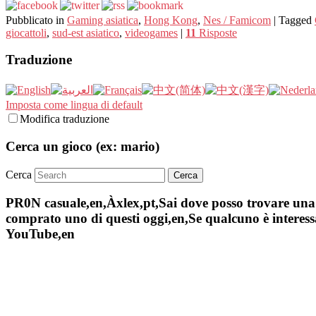
Pubblicato in
Gaming asiatica
,
Hong Kong
,
Nes / Famicom
|
Tagged
giocattoli
,
sud-est asiatico
,
videogames
|
11
Risposte
Traduzione
Imposta come lingua di default
Modifica traduzione
Cerca un gioco (ex: mario)
Cerca
PR0N casuale,en,Àxlex,pt,Sai dove posso trovare una s
comprato uno di questi oggi,en,Se qualcuno è interessa
YouTube,en