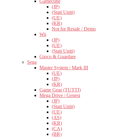
Gamecube
(JP)
(Stati Uniti)
(UE)
(KR)
Not for Resale / Demo
Wii
(JP)
(UE)
(Stati Uniti)
Gioco & Guardare
Sega
Master System / Mark III
(UE)
(JP)
(KR)
Game Gear (TUTTI)
Mega Drive / Genesi
(JP)
(Stati Uniti)
(UE)
(AS)
(KR)
(CA)
(BR)