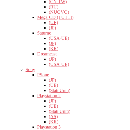
(CN TW)
(RU)
(NUOVO)
Mega-CD (TUTTI)
(UE)
(JP)
Saturno
(USA-UE)
(JP)
(KR)
Dreamcast
(JP)
(USA-UE)
Sony
PSone
(JP)
(UE)
(Stati Uniti)
Playstation 2
(JP)
(UE)
(Stati Uniti)
(AS)
(KR)
Playstation 3