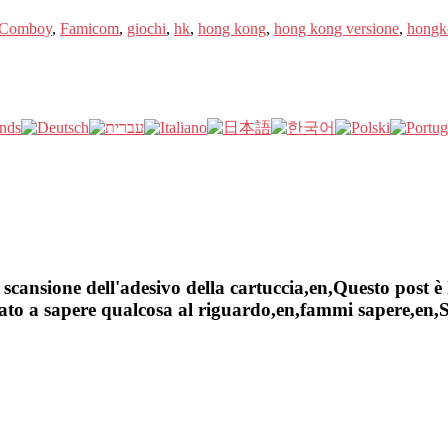
Comboy
,
Famicom
,
giochi
,
hk
,
hong kong
,
hong kong versione
,
hongk
cansione dell'adesivo della cartuccia,en,Questo post è 
to a sapere qualcosa al riguardo,en,fammi sapere,en,Sel