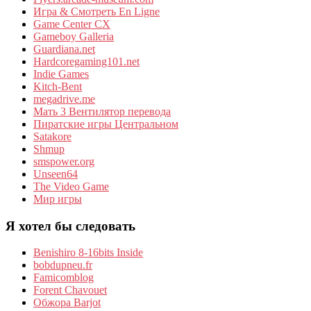
Игра & Смотреть En Ligne
Game Center CX
Gameboy Galleria
Guardiana.net
Hardcoregaming101.net
Indie Games
Kitch-Bent
megadrive.me
Мать 3 Вентилятор перевода
Пиратские игры Центральном
Satakore
Shmup
smspower.org
Unseen64
The Video Game
Мир игры
Я хотел бы следовать
Benishiro 8-16bits Inside
bobdupneu.fr
Famicomblog
Forent Chavouet
Обжора Barjot