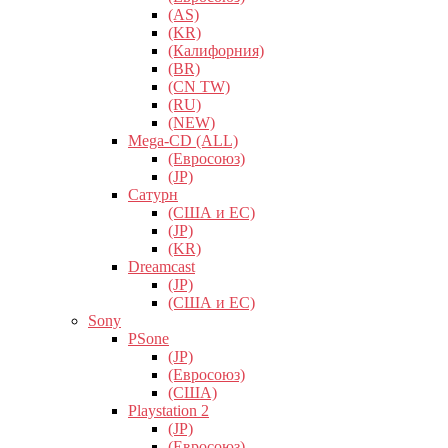
(AS)
(KR)
(Калифорния)
(BR)
(CN TW)
(RU)
(NEW)
Mega-CD (ALL)
(Евросоюз)
(JP)
Сатурн
(США и ЕС)
(JP)
(KR)
Dreamcast
(JP)
(США и ЕС)
Sony
PSone
(JP)
(Евросоюз)
(США)
Playstation 2
(JP)
(Евросоюз)