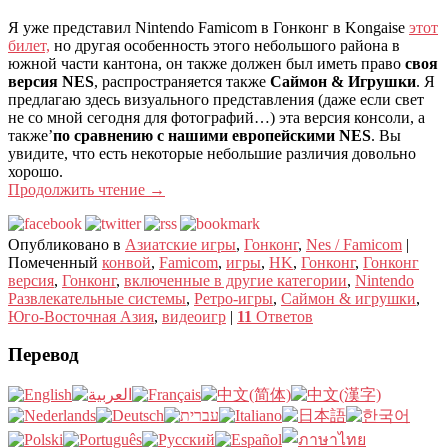
Я уже представил Nintendo Famicom в Гонконг в Kongaise
этот
билет,
но другая особенность этого небольшого района в
южной части кантона, он также должен был иметь право
своя
версия NES
, распространяется также
Саймон & Игрушки
. Я
предлагаю здесь визуального представления (даже если свет
не со мной сегодня для фотографий…) эта версия консоли, а
также’
по сравнению с нашими европейскими NES
. Вы
увидите, что есть некоторые небольшие различия довольно
хорошо.
Продолжить чтение
→
Опубликовано в
Азиатские игры
,
Гонконг
,
Nes / Famicom
|
Помеченный
конвой
,
Famicom
,
игры
,
HK
,
Гонконг
,
Гонконг
версия
,
Гонконг
,
включенные в другие категории
,
Nintendo
Развлекательные системы
,
Ретро-игры
,
Саймон & игрушки
,
Юго-Восточная Азия
,
видеоигр
|
11
Ответов
Перевод