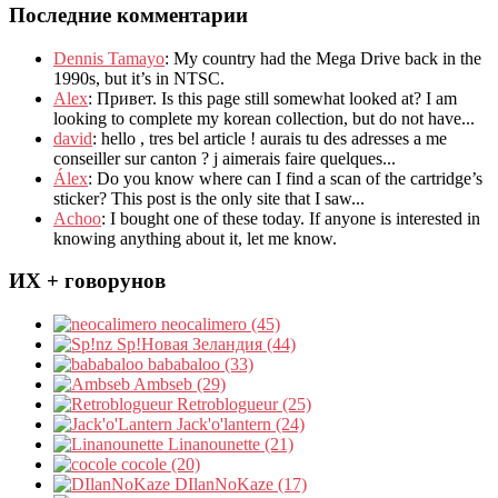
Последние комментарии
Dennis Tamayo
:
My country had the Mega Drive back in the
1990s
,
but it’s in NTSC
.
Alex
: Привет.
Is this page still somewhat looked at
?
I am
looking to complete my korean collection
,
but do not have..
.
david
:
hello
,
tres bel article
!
aurais tu des adresses a me
conseiller sur canton
?
j aimerais faire quelques..
.
Álex
: Do you know where can I find a scan of the cartridge’s
sticker? This post is the only site that I saw...
Achoo
: I bought one of these today. If anyone is interested in
knowing anything about it, let me know.
ИХ + говорунов
neocalimero (45)
Sp!Новая Зеландия (44)
bababaloo (33)
Ambseb (29)
Retroblogueur (25)
Jack'o'lantern (24)
Linanounette (21)
cocole (20)
DIlanNoKaze (17)