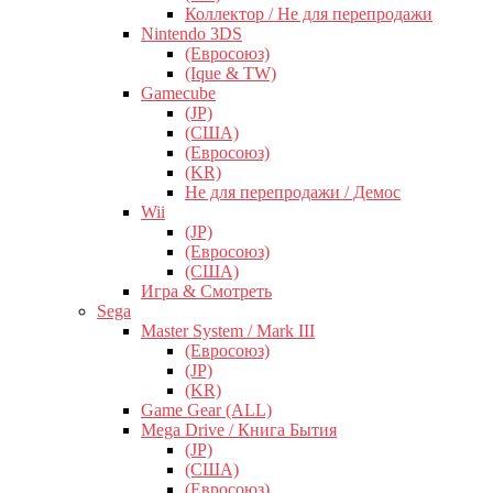
Коллектор / Не для перепродажи
Nintendo 3DS
(Евросоюз)
(Ique & TW)
Gamecube
(JP)
(США)
(Евросоюз)
(KR)
Не для перепродажи / Демос
Wii
(JP)
(Евросоюз)
(США)
Игра & Смотреть
Sega
Master System / Mark III
(Евросоюз)
(JP)
(KR)
Game Gear (ALL)
Mega Drive / Книга Бытия
(JP)
(США)
(Евросоюз)