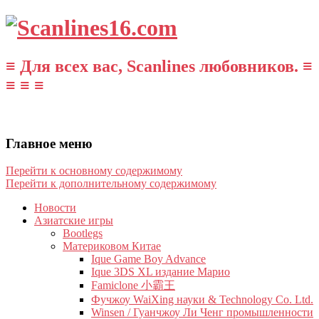
≡ Для всех вас, Scanlines любовников. ≡
≡ ≡ ≡
Главное меню
Перейти к основному содержимому
Перейти к дополнительному содержимому
Новости
Азиатские игры
Bootlegs
Материковом Китае
Ique Game Boy Advance
Ique 3DS XL издание Марио
Famiclone 小霸王
Фучжоу WaiXing науки & Technology Co. Ltd.
Winsen / Гуанчжоу Ли Ченг промышленности