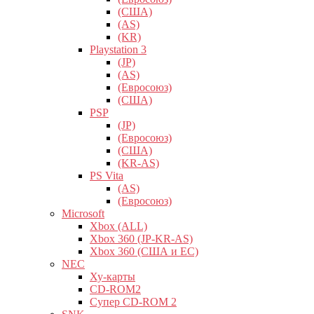
(США)
(AS)
(KR)
Playstation 3
(JP)
(AS)
(Евросоюз)
(США)
PSP
(JP)
(Евросоюз)
(США)
(KR-AS)
PS Vita
(AS)
(Евросоюз)
Microsoft
Xbox (ALL)
Xbox 360 (JP-KR-AS)
Xbox 360 (США и ЕС)
NEC
Ху-карты
CD-ROM2
Супер CD-ROM 2