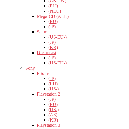
(CN TW)
(RU)
(NEU)
Mega-CD (ALL)
(EU)
(JP)
Saturn
(US-EU-)
(JP)
(KR)
Dreamcast
(JP)
(US-EU-)
Sony
PSone
(JP)
(EU)
(US-)
Playstation 2
(JP)
(EU)
(US-)
(AS)
(KR)
Playstation 3