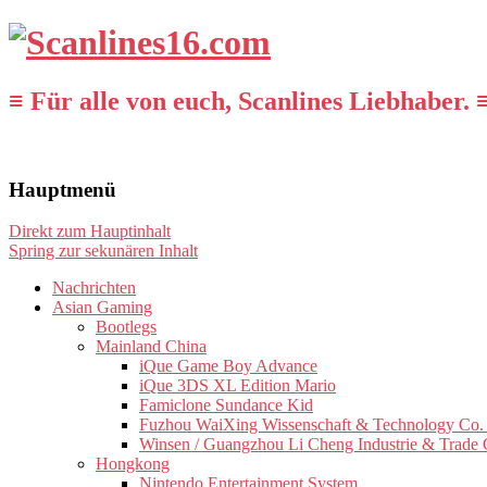
≡ Für alle von euch, Scanlines Liebhaber. 
Hauptmenü
Direkt zum Hauptinhalt
Spring zur sekunären Inhalt
Nachrichten
Asian Gaming
Bootlegs
Mainland China
iQue Game Boy Advance
iQue 3DS XL Edition Mario
Famiclone Sundance Kid
Fuzhou WaiXing Wissenschaft & Technology Co. 
Winsen / Guangzhou Li Cheng Industrie & Trade 
Hongkong
Nintendo Entertainment System