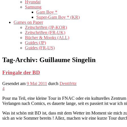
Hyundai
Samsung
Gam Boy *
Super-Gam Boy * (KR)
Games on Paper
Zeitschriften (JP-KOR)
Zeitschriften (FR-UK)
Bücher & Mooks (ALL)
Guides (JP)
Guides (FR-US)
Tag-Archiv:
Guillaume Singelin
Fringale der BD
Gesendet am
9 Mai 2011
durch
Dentifritz
4
Pour ma Teil, eine kleine Tour in FNAC oder ein kulturelles Zentru
Verlangen nach Comics, es dauerte lange, seit es passiert ist war ich n
Was ist schön mit BD ist, dass mit dem Wetter im Moment sie mich zu
sich an wie Sommer bereits ! Allez, machen wir eine kurze Tour durc