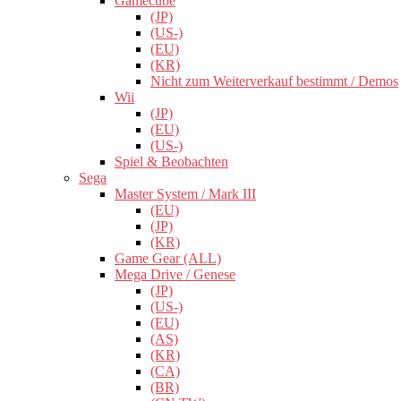
Gamecube
(JP)
(US-)
(EU)
(KR)
Nicht zum Weiterverkauf bestimmt / Demos
Wii
(JP)
(EU)
(US-)
Spiel & Beobachten
Sega
Master System / Mark III
(EU)
(JP)
(KR)
Game Gear (ALL)
Mega Drive / Genese
(JP)
(US-)
(EU)
(AS)
(KR)
(CA)
(BR)