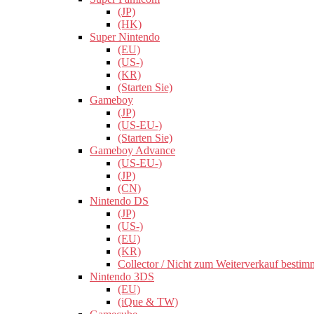
(JP)
(HK)
Super Nintendo
(EU)
(US-)
(KR)
(Starten Sie)
Gameboy
(JP)
(US-EU-)
(Starten Sie)
Gameboy Advance
(US-EU-)
(JP)
(CN)
Nintendo DS
(JP)
(US-)
(EU)
(KR)
Collector / Nicht zum Weiterverkauf bestim
Nintendo 3DS
(EU)
(iQue & TW)