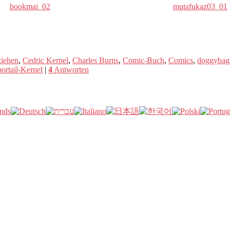
bookmai_02
mutafukaz03_01
ziehen
,
Cedric Kernel
,
Charles Burns
,
Comic-Buch
,
Comics
,
doggybag
ortail-Kernel
|
4
Antworten