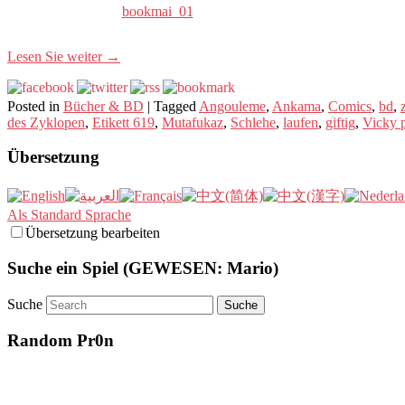
bookmai_01
Lesen Sie weiter
→
Posted in
Bücher & BD
|
Tagged
Angouleme
,
Ankama
,
Comics
,
bd
,
des Zyklopen
,
Etikett 619
,
Mutafukaz
,
Schlehe
,
laufen
,
giftig
,
Vicky p
Übersetzung
Als Standard Sprache
Übersetzung bearbeiten
Suche ein Spiel (GEWESEN: Mario)
Suche
Random Pr0n