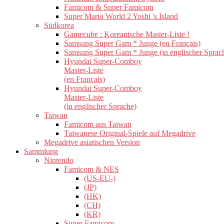
Famicom & Super Famicom
Super Mario World 2 Yoshi 's Island
Südkorea
Gamecube : Koreanische Master-Liste !
Samsung Super Gam * Junge (en Français)
Samsung Super Gam * Junge (in englischer Sprac
Hyundai Super-Comboy
Master-Liste
(en Français)
Hyundai Super-Comboy
Master-Liste
(in englischer Sprache)
Taiwan
Famicom aus Taiwan
Taiwanese Original-Spiele auf Megadrive
Megadrive asiatischen Version
Sammlung
Nintendo
Famicom & NES
(US-EU-)
(JP)
(HK)
(CH)
(KR)
Super Famicom