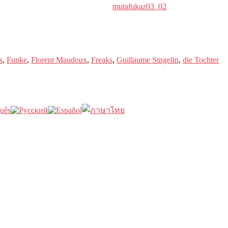
mutafukaz03_02
s
,
Funke
,
Florent Maudoux
,
Freaks
,
Guillaume Singelin
,
die Tochter