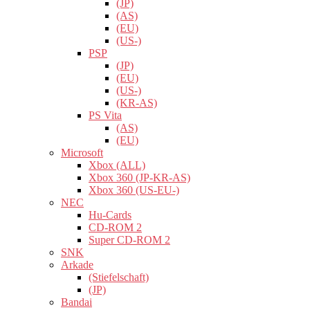
(JP)
(AS)
(EU)
(US-)
PSP
(JP)
(EU)
(US-)
(KR-AS)
PS Vita
(AS)
(EU)
Microsoft
Xbox (ALL)
Xbox 360 (JP-KR-AS)
Xbox 360 (US-EU-)
NEC
Hu-Cards
CD-ROM 2
Super CD-ROM 2
SNK
Arkade
(Stiefelschaft)
(JP)
Bandai