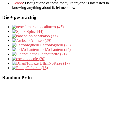
Achoo
: I bought one of these today. If anyone is interested in
knowing anything about it, let me know.
Die + gesprächig
neocalimero (45)
Sp!nz (44)
bababaloo (33)
Ambseb (29)
Retroblogueur (25)
Jack'o'Lantern (24)
Linanounette (21)
cocole (20)
DIlanNoKaze (17)
Geboren (16)
Random Pr0n