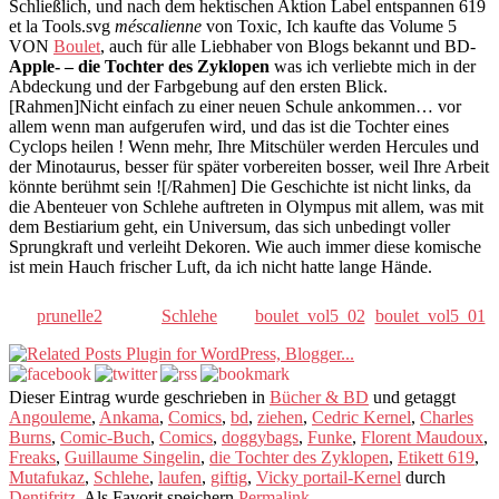
Schließlich, und nach dem hektischen Aktion Label entspannen 619
et la Tools.svg
méscalienne
von Toxic, Ich kaufte das Volume 5
VON
Boulet
, auch für alle Liebhaber von Blogs bekannt und BD-
Apple- – die Tochter des Zyklopen
was ich verliebte mich in der
Abdeckung und der Farbgebung auf den ersten Blick.
[Rahmen]Nicht einfach zu einer neuen Schule ankommen… vor
allem wenn man aufgerufen wird, und das ist die Tochter eines
Cyclops heilen ! Wenn mehr, Ihre Mitschüler werden Hercules und
der Minotaurus, besser für später vorbereiten bosser, weil Ihre Arbeit
könnte berühmt sein ![/Rahmen] Die Geschichte ist nicht links, da
die Abenteuer von Schlehe auftreten in Olympus mit allem, was mit
dem Bestiarium geht, ein Universum, das sich unbedingt voller
Sprungkraft und verleiht Dekoren. Wie auch immer diese komische
ist mein Hauch frischer Luft, da ich nicht hatte lange Hände.
prunelle2
Schlehe
boulet_vol5_02
boulet_vol5_01
Dieser Eintrag wurde geschrieben in
Bücher & BD
und getaggt
Angouleme
,
Ankama
,
Comics
,
bd
,
ziehen
,
Cedric Kernel
,
Charles
Burns
,
Comic-Buch
,
Comics
,
doggybags
,
Funke
,
Florent Maudoux
,
Freaks
,
Guillaume Singelin
,
die Tochter des Zyklopen
,
Etikett 619
,
Mutafukaz
,
Schlehe
,
laufen
,
giftig
,
Vicky portail-Kernel
durch
Dentifritz
. Als Favorit speichern
Permalink
.