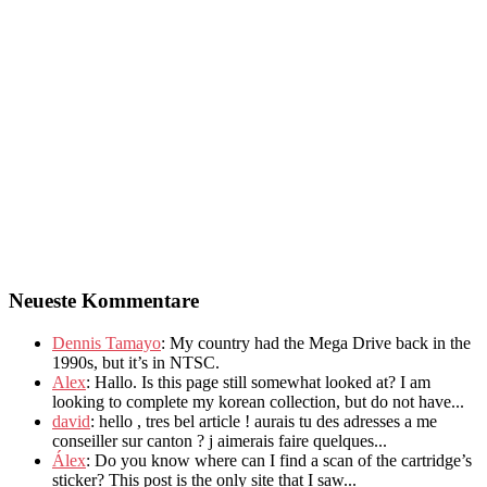
Neueste Kommentare
Dennis Tamayo
:
My country had the Mega Drive back in the
1990s
,
but it’s in NTSC
.
Alex
: Hallo.
Is this page still somewhat looked at
?
I am
looking to complete my korean collection
,
but do not have..
.
david
:
hello
,
tres bel article
!
aurais tu des adresses a me
conseiller sur canton
?
j aimerais faire quelques..
.
Álex
: Do you know where can I find a scan of the cartridge’s
sticker? This post is the only site that I saw...