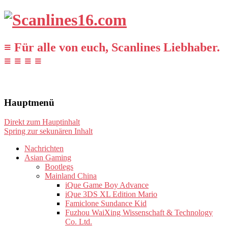
≡ Für alle von euch, Scanlines Liebhaber.
≡ ≡ ≡ ≡
Hauptmenü
Direkt zum Hauptinhalt
Spring zur sekunären Inhalt
Nachrichten
Asian Gaming
Bootlegs
Mainland China
iQue Game Boy Advance
iQue 3DS XL Edition Mario
Famiclone Sundance Kid
Fuzhou WaiXing Wissenschaft & Technology
Co. Ltd.