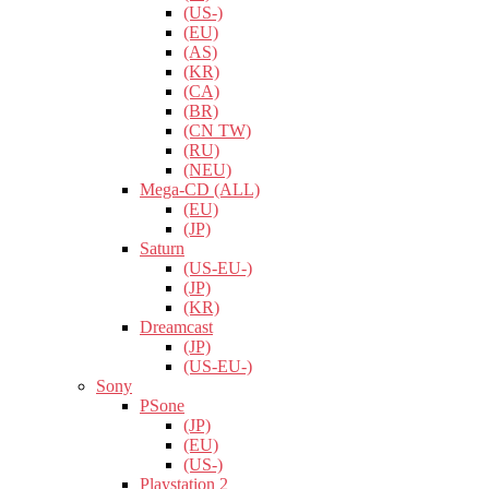
(US-)
(EU)
(AS)
(KR)
(CA)
(BR)
(CN TW)
(RU)
(NEU)
Mega-CD (ALL)
(EU)
(JP)
Saturn
(US-EU-)
(JP)
(KR)
Dreamcast
(JP)
(US-EU-)
Sony
PSone
(JP)
(EU)
(US-)
Playstation 2