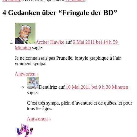
4 Gedanken über “
Fringale der BD
”
Archer Hawke
auf
9 Mai 2011 bei 14 h 59
Minuten
sagte:
Je ne connaissais pas Prunelle
,
le style graphique à l’air
vraiment sympa
.
Antworten
↓
Dentifritz
auf
10 Mai 2011 bei 9 h 30 Minuten
sagte:
C’est très sympa
,
plein d’aventure et de quêtes
,
et pour
tous les âges
.
Antworten
↓