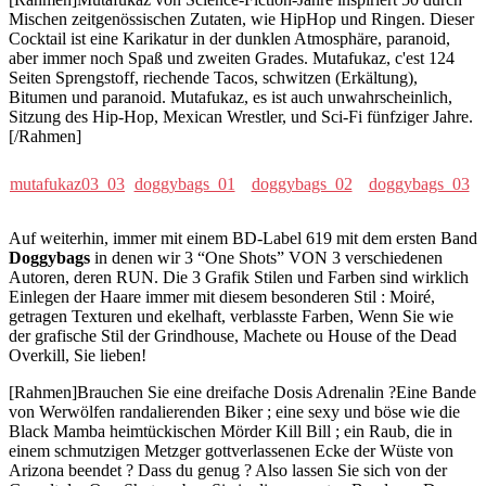
Mischen zeitgenössischen Zutaten, wie HipHop und Ringen. Dieser
Cocktail ist eine Karikatur in der dunklen Atmosphäre, paranoid,
aber immer noch Spaß und zweiten Grades. Mutafukaz, c'est 124
Seiten Sprengstoff, riechende Tacos, schwitzen (Erkältung),
Bitumen und paranoid. Mutafukaz, es ist auch unwahrscheinlich,
Sitzung des Hip-Hop, Mexican Wrestler, und Sci-Fi fünfziger Jahre.
[/Rahmen]
mutafukaz03_03
doggybags_01
doggybags_02
doggybags_03
Auf weiterhin, immer mit einem BD-Label 619 mit dem ersten Band
Doggybags
in denen wir 3 “One Shots” VON 3 verschiedenen
Autoren, deren RUN. Die 3 Grafik Stilen und Farben sind wirklich
Einlegen der Haare immer mit diesem besonderen Stil : Moiré,
getragen Texturen und ekelhaft, verblasste Farben, Wenn Sie wie
der grafische Stil der Grindhouse, Machete ou House of the Dead
Overkill, Sie lieben!
[Rahmen]Brauchen Sie eine dreifache Dosis Adrenalin ?Eine Bande
von Werwölfen randalierenden Biker ; eine sexy und böse wie die
Black Mamba heimtückischen Mörder Kill Bill ; ein Raub, die in
einem schmutzigen Metzger gottverlassenen Ecke der Wüste von
Arizona beendet ? Dass du genug ? Also lassen Sie sich von der