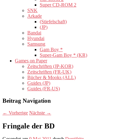
Super CD-ROM 2
SNK
Arkade
(Stiefelschaft)
(JP)
Bandai
Hyundai
Samsung
Gam Boy *
Super-Gam Boy * (KR)
Games on Paper
Zeitschriften (JP-KOR)
Zeitschriften (FR-UK)
Bücher & Mooks (ALL)
Guides (JP)
Guides (FR-US)
Beitrag Navigation
←
Vorherige
Nächste
→
Fringale der BD
Gesendet am
9 Mai 2011
durch
Dentifritz