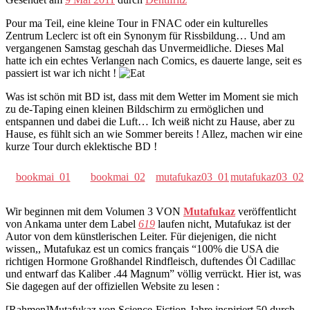
Pour ma Teil, eine kleine Tour in FNAC oder ein kulturelles
Zentrum Leclerc ist oft ein Synonym für Rissbildung… Und am
vergangenen Samstag geschah das Unvermeidliche. Dieses Mal
hatte ich ein echtes Verlangen nach Comics, es dauerte lange, seit es
passiert ist war ich nicht !
Was ist schön mit BD ist, dass mit dem Wetter im Moment sie mich
zu de-Taping einen kleinen Bildschirm zu ermöglichen und
entspannen und dabei die Luft… Ich weiß nicht zu Hause, aber zu
Hause, es fühlt sich an wie Sommer bereits ! Allez, machen wir eine
kurze Tour durch eklektische BD !
bookmai_01
bookmai_02
mutafukaz03_01
mutafukaz03_02
Wir beginnen mit dem Volumen 3 VON
Mutafukaz
veröffentlicht
von Ankama unter dem Label
619
laufen nicht, Mutafukaz ist der
Autor von dem künstlerischen Leiter. Für diejenigen, die nicht
wissen,, Mutafukaz est un comics français “100% die USA die
richtigen Hormone Großhandel Rindfleisch, duftendes Öl Cadillac
und entwarf das Kaliber .44 Magnum” völlig verrückt. Hier ist, was
Sie dagegen auf der offiziellen Website zu lesen :
[Rahmen]Mutafukaz von Science-Fiction-Jahre inspiriert 50 durch