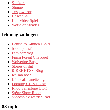
Satakore
Shmup
smspower.org
Unseen64
Den Video-Spiel
World of Arcades
Ich mag zu folgen
Benishiro 8-Innen 16bits
bobdupneu.fr
Famicomblog
Firma Forent Chavouet
Wolverine Barjot
Stories of shit
iGREKKESS' Blog
Ich sah hoch
lafautealamanette.org
Looking Glass House
Rhod Sammlung Blog
Sp!nz Show Room
Videospiele werden Rad
88 mph