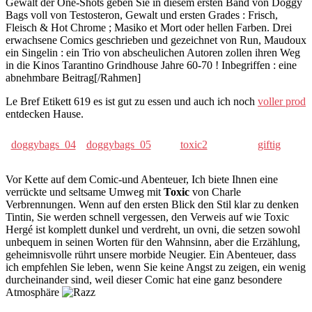
Gewalt der One-Shots geben Sie in diesem ersten Band von Doggy
Bags voll von Testosteron, Gewalt und ersten Grades : Frisch,
Fleisch & Hot Chrome ; Masiko et Mort oder hellen Farben. Drei
erwachsene Comics geschrieben und gezeichnet von Run, Maudoux
ein Singelin : ein Trio von abscheulichen Autoren zollen ihren Weg
in die Kinos Tarantino Grindhouse Jahre 60-70 ! Inbegriffen : eine
abnehmbare Beitrag[/Rahmen]
Le Bref Etikett 619 es ist gut zu essen und auch ich noch
voller prod
entdecken Hause.
doggybags_04
doggybags_05
toxic2
giftig
Vor Kette auf dem Comic-und Abenteuer, Ich biete Ihnen eine
verrückte und seltsame Umweg mit
Toxic
von Charle
Verbrennungen. Wenn auf den ersten Blick den Stil klar zu denken
Tintin, Sie werden schnell vergessen, den Verweis auf wie Toxic
Hergé ist komplett dunkel und verdreht, un ovni, die setzen sowohl
unbequem in seinen Worten für den Wahnsinn, aber die Erzählung,
geheimnisvolle rührt unsere morbide Neugier. Ein Abenteuer, dass
ich empfehlen Sie leben, wenn Sie keine Angst zu zeigen, ein wenig
durcheinander sind, weil dieser Comic hat eine ganz besondere
Atmosphäre