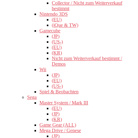
Collector / Nicht zum Weiterverkauf
bestimmt
Nintendo 3DS
(EU)
(iQue & TW)
Gamecube
(JP)
(US-)
(EU)
(KR)
Nicht zum Weiterverkauf bestimmt /
Demos
Wii
(JP)
(EU)
(US-)
Spiel & Beobachten
Sega
Master System / Mark III
(EU)
(JP)
(KR)
Game Gear (ALL)
Mega Drive / Genese
(JP)