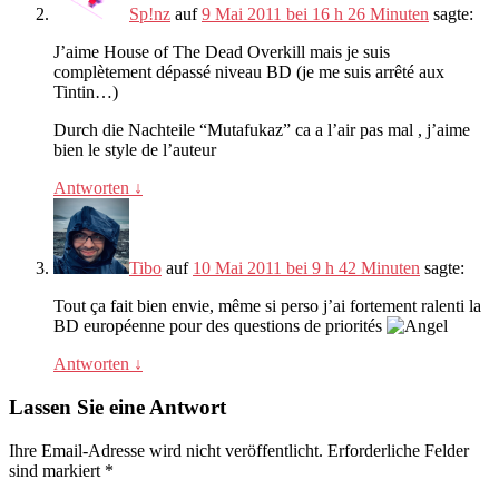
Sp!nz
auf
9 Mai 2011 bei 16 h 26 Minuten
sagte:
J’aime House of The Dead Overkill mais je suis
complètement dépassé niveau BD
(
je me suis arrêté aux
Tintin
…)
Durch die Nachteile “Mutafukaz”
ca a l’air pas mal
,
j’aime
bien le style de l’auteur
Antworten
↓
Tibo
auf
10 Mai 2011 bei 9 h 42 Minuten
sagte:
Tout ça fait bien envie
,
même si perso j’ai fortement ralenti la
BD européenne pour des questions de priorités
Antworten
↓
Lassen Sie eine Antwort
Ihre Email-Adresse wird nicht veröffentlicht.
Erforderliche Felder
sind markiert
*