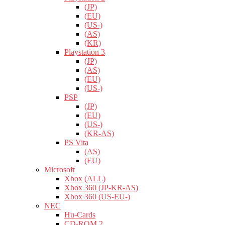
(JP)
(EU)
(US-)
(AS)
(KR)
Playstation 3
(JP)
(AS)
(EU)
(US-)
PSP
(JP)
(EU)
(US-)
(KR-AS)
PS Vita
(AS)
(EU)
Microsoft
Xbox (ALL)
Xbox 360 (JP-KR-AS)
Xbox 360 (US-EU-)
NEC
Hu-Cards
CD-ROM 2