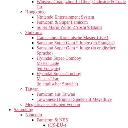
Winsen / Guangzhou Li Cheng Industrie & Trade
Co.
Hongkong
Nintendo Entertainment System
Famicom & Super Famicom
Super Mario World 2 Yoshi 's Island
Südkorea
Gamecube : Koreanische Master-Liste !
Samsung Super Gam * Junge (en Français)
Samsung Super Gam * Junge (in englischer
Sprache)
Hyundai Super-Comboy
Master-Liste
(en Français)
Hyundai Super-Comboy
Master-Liste
(in englischer Sprache)
Taiwan
Famicom aus Taiwan
Taiwanese Original-Spiele auf Megadrive
Megadrive asiatischen Version
Sammlung
Nintendo
Famicom & NES
(US-EU-)