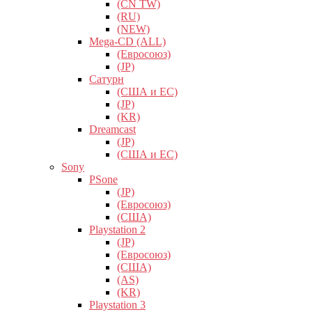
(CN TW)
(RU)
(NEW)
Mega-CD (ALL)
(Евросоюз)
(JP)
Сатурн
(США и ЕС)
(JP)
(KR)
Dreamcast
(JP)
(США и ЕС)
Sony
PSone
(JP)
(Евросоюз)
(США)
Playstation 2
(JP)
(Евросоюз)
(США)
(AS)
(KR)
Playstation 3