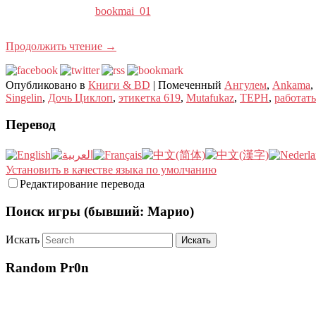
bookmai_01
Продолжить чтение
→
Опубликовано в
Книги & BD
|
Помеченный
Ангулем
,
Ankama
,
Singelin
,
Дочь Циклоп
,
этикетка 619
,
Mutafukaz
,
ТЕРН
,
работать
Перевод
Установить в качестве языка по умолчанию
Редактирование перевода
Поиск игры (бывший: Марио)
Искать
Random Pr0n