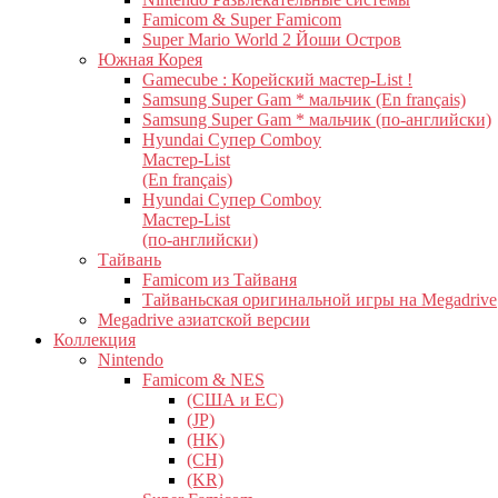
Famicom & Super Famicom
Super Mario World 2 Йоши Остров
Южная Корея
Gamecube : Корейский мастер-List !
Samsung Super Gam * мальчик (En français)
Samsung Super Gam * мальчик (по-английски)
Hyundai Супер Comboy
Мастер-List
(En français)
Hyundai Супер Comboy
Мастер-List
(по-английски)
Тайвань
Famicom из Тайваня
Тайваньская оригинальной игры на Megadrive
Megadrive азиатской версии
Коллекция
Nintendo
Famicom & NES
(США и ЕС)
(JP)
(HK)
(CH)
(KR)