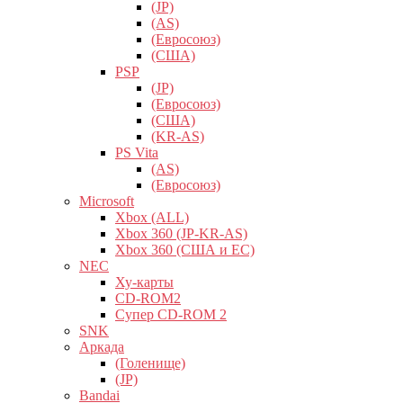
(JP)
(AS)
(Евросоюз)
(США)
PSP
(JP)
(Евросоюз)
(США)
(KR-AS)
PS Vita
(AS)
(Евросоюз)
Microsoft
Xbox (ALL)
Xbox 360 (JP-KR-AS)
Xbox 360 (США и ЕС)
NEC
Ху-карты
CD-ROM2
Супер CD-ROM 2
SNK
Аркада
(Голенище)
(JP)
Bandai