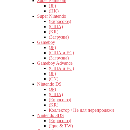
Super Famicom
(JP)
(HK)
Super Nintendo
(Евросоюз)
(США)
(KR)
(Загрузка)
Gameboy
(JP)
(США и ЕС)
(Загрузка)
Gameboy Advance
(США и ЕС)
(JP)
(CN)
Nintendo DS
(JP)
(США)
(Евросоюз)
(KR)
Коллектор / Не для перепродажи
Nintendo 3DS
(Евросоюз)
(Ique & TW)