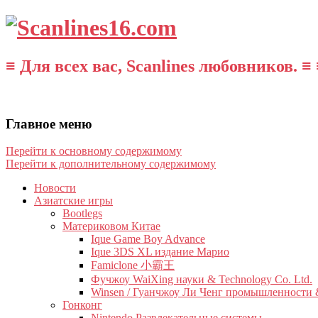
≡ Для всех вас, Scanlines любовников. ≡ 
Главное меню
Перейти к основному содержимому
Перейти к дополнительному содержимому
Новости
Азиатские игры
Bootlegs
Материковом Китае
Ique Game Boy Advance
Ique 3DS XL издание Марио
Famiclone 小霸王
Фучжоу WaiXing науки & Technology Co. Ltd.
Winsen / Гуанчжоу Ли Ченг промышленности &
Гонконг
Nintendo Развлекательные системы