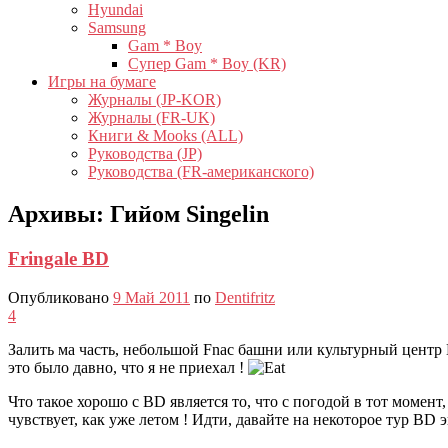
Hyundai
Samsung
Gam * Boy
Супер Gam * Boy (KR)
Игры на бумаге
Журналы (JP-KOR)
Журналы (FR-UK)
Книги & Mooks (ALL)
Руководства (JP)
Руководства (FR-американского)
Архивы:
Гийом Singelin
Fringale BD
Опубликовано
9 Май 2011
по
Dentifritz
4
Залить ма часть, небольшой Fnac башни или культурный центр L
это было давно, что я не приехал !
Что такое хорошо с BD является то, что с погодой в тот момен
чувствует, как уже летом ! Идти, давайте на некоторое тур BD 