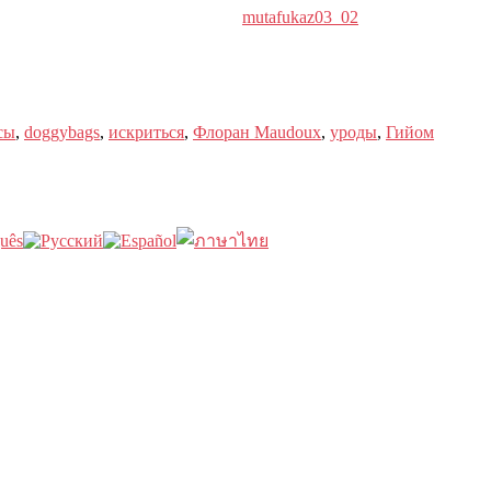
mutafukaz03_02
сы
,
doggybags
,
искриться
,
Флоран Maudoux
,
уроды
,
Гийом