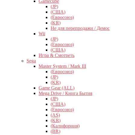
Gamecube
(JP)
(США)
(Евросоюз)
(KR)
Не для перепродажи / Демос
Wii
(JP)
(Евросоюз)
(США)
Игра & Смотреть
Sega
Master System / Mark III
(Евросоюз)
(JP)
(KR)
Game Gear (ALL)
Mega Drive / Книга Бытия
(JP)
(США)
(Евросоюз)
(AS)
(KR)
(Калифорния)
(BR)