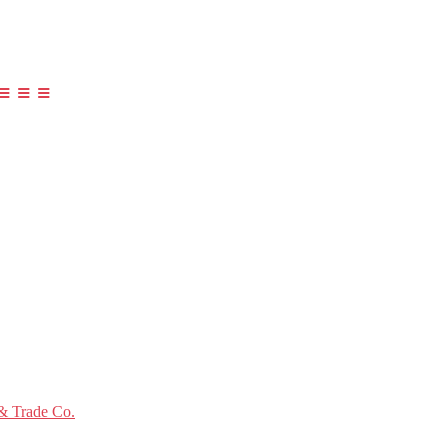
≡ ≡ ≡
 Trade Co.