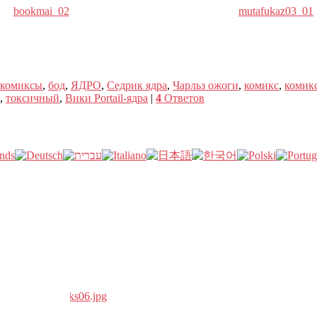
bookmai_02
mutafukaz03_01
комиксы
,
бод
,
ЯДРО
,
Седрик ядра
,
Чарльз ожоги
,
комикс
,
комик
,
токсичный
,
Вики Portail-ядра
|
4
Ответов