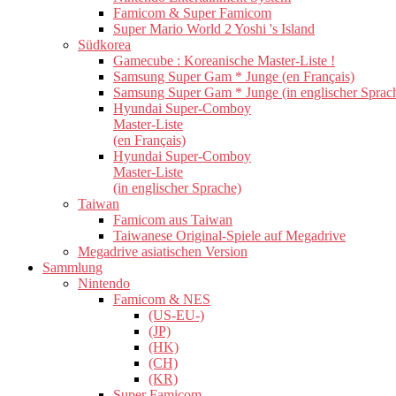
Famicom & Super Famicom
Super Mario World 2 Yoshi 's Island
Südkorea
Gamecube : Koreanische Master-Liste !
Samsung Super Gam * Junge (en Français)
Samsung Super Gam * Junge (in englischer Sprac
Hyundai Super-Comboy
Master-Liste
(en Français)
Hyundai Super-Comboy
Master-Liste
(in englischer Sprache)
Taiwan
Famicom aus Taiwan
Taiwanese Original-Spiele auf Megadrive
Megadrive asiatischen Version
Sammlung
Nintendo
Famicom & NES
(US-EU-)
(JP)
(HK)
(CH)
(KR)
Super Famicom