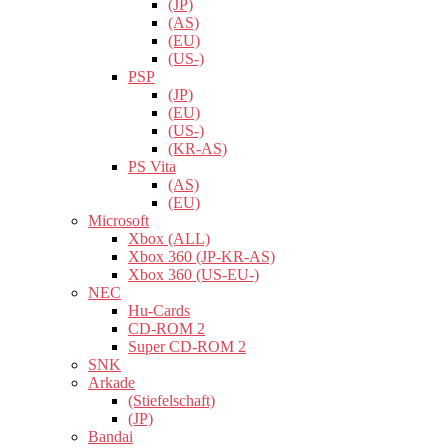
(JP)
(AS)
(EU)
(US-)
PSP
(JP)
(EU)
(US-)
(KR-AS)
PS Vita
(AS)
(EU)
Microsoft
Xbox (ALL)
Xbox 360 (JP-KR-AS)
Xbox 360 (US-EU-)
NEC
Hu-Cards
CD-ROM 2
Super CD-ROM 2
SNK
Arkade
(Stiefelschaft)
(JP)
Bandai