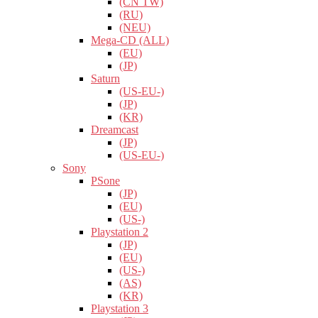
(CN TW)
(RU)
(NEU)
Mega-CD (ALL)
(EU)
(JP)
Saturn
(US-EU-)
(JP)
(KR)
Dreamcast
(JP)
(US-EU-)
Sony
PSone
(JP)
(EU)
(US-)
Playstation 2
(JP)
(EU)
(US-)
(AS)
(KR)
Playstation 3