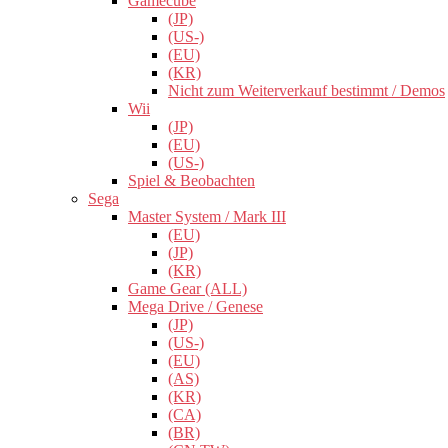
Gamecube
(JP)
(US-)
(EU)
(KR)
Nicht zum Weiterverkauf bestimmt / Demos
Wii
(JP)
(EU)
(US-)
Spiel & Beobachten
Sega
Master System / Mark III
(EU)
(JP)
(KR)
Game Gear (ALL)
Mega Drive / Genese
(JP)
(US-)
(EU)
(AS)
(KR)
(CA)
(BR)