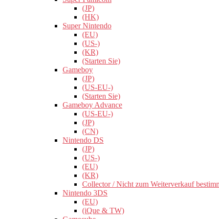
(JP)
(HK)
Super Nintendo
(EU)
(US-)
(KR)
(Starten Sie)
Gameboy
(JP)
(US-EU-)
(Starten Sie)
Gameboy Advance
(US-EU-)
(JP)
(CN)
Nintendo DS
(JP)
(US-)
(EU)
(KR)
Collector / Nicht zum Weiterverkauf bestim
Nintendo 3DS
(EU)
(iQue & TW)