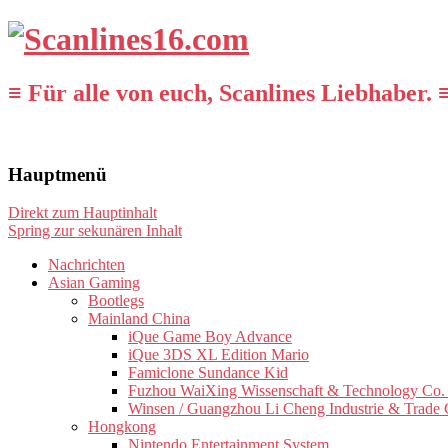
≡ Für alle von euch, Scanlines Liebhaber. 
Hauptmenü
Direkt zum Hauptinhalt
Spring zur sekunären Inhalt
Nachrichten
Asian Gaming
Bootlegs
Mainland China
iQue Game Boy Advance
iQue 3DS XL Edition Mario
Famiclone Sundance Kid
Fuzhou WaiXing Wissenschaft & Technology Co. 
Winsen / Guangzhou Li Cheng Industrie & Trade 
Hongkong
Nintendo Entertainment System