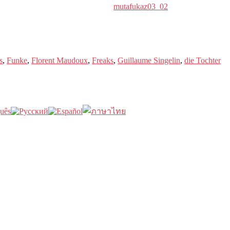
mutafukaz03_02
s
,
Funke
,
Florent Maudoux
,
Freaks
,
Guillaume Singelin
,
die Tochter