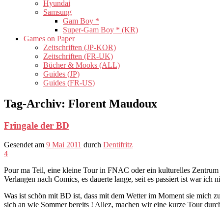
Hyundai
Samsung
Gam Boy *
Super-Gam Boy * (KR)
Games on Paper
Zeitschriften (JP-KOR)
Zeitschriften (FR-UK)
Bücher & Mooks (ALL)
Guides (JP)
Guides (FR-US)
Tag-Archiv:
Florent Maudoux
Fringale der BD
Gesendet am
9 Mai 2011
durch
Dentifritz
4
Pour ma Teil, eine kleine Tour in FNAC oder ein kulturelles Zentru
Verlangen nach Comics, es dauerte lange, seit es passiert ist war ich n
Was ist schön mit BD ist, dass mit dem Wetter im Moment sie mich zu
sich an wie Sommer bereits ! Allez, machen wir eine kurze Tour durc