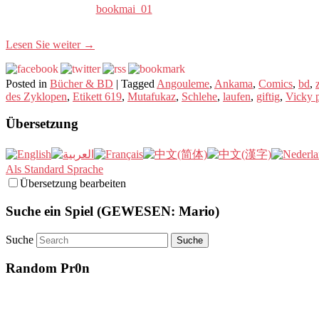
bookmai_01
Lesen Sie weiter
→
Posted in
Bücher & BD
|
Tagged
Angouleme
,
Ankama
,
Comics
,
bd
,
des Zyklopen
,
Etikett 619
,
Mutafukaz
,
Schlehe
,
laufen
,
giftig
,
Vicky p
Übersetzung
Als Standard Sprache
Übersetzung bearbeiten
Suche ein Spiel (GEWESEN: Mario)
Suche
Random Pr0n