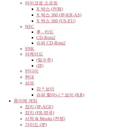
마이크로 소프트
X 박스 (전체)
X 박스 360 (JP-KR-AS)
X 박스 360 (US-EU)
NEC
후 - 카드
CD-Rom2
슈퍼 CD-Rom2
SNK
아케이드
(밀수주)
(JP)
반다이
현대
삼성
감 * 보이
슈퍼 할머니 * 보이 (KR)
종이에 게임
잡지 (JP-AGE)
잡지 (FR-영국)
서적 & Mooks (전체)
가이드 (JP)