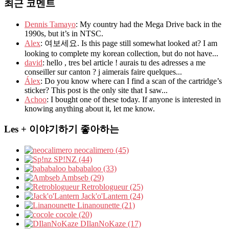
최근 코멘트
Dennis Tamayo
: My country had the Mega Drive back in the
1990s, but it’s in NTSC.
Alex
: 여보세요. Is this page still somewhat looked at? I am
looking to complete my korean collection, but do not have...
david
: hello , tres bel article ! aurais tu des adresses a me
conseiller sur canton ? j aimerais faire quelques...
Álex
: Do you know where can I find a scan of the cartridge’s
sticker? This post is the only site that I saw...
Achoo
: I bought one of these today. If anyone is interested in
knowing anything about it, let me know.
Les + 이야기하기 좋아하는
neocalimero (45)
SP!NZ (44)
bababaloo (33)
Ambseb (29)
Retroblogueur (25)
Jack'o'Lantern (24)
Linanounette (21)
cocole (20)
DIlanNoKaze (17)