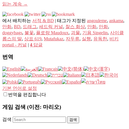
읽는 계속
→
에서 배치하는
서적 & BD
|
태그가 지정된
angouleme
,
ankama
,
만화
,
BD
,
드래그
,
세드릭 커널
,
찰스 화상
,
만화
,
만화
,
doggybags
,
불꽃
,
플로랑 Maudoux
,
괴물
,
기욤 Singelin
,
사이클
롭스의 딸
,
상표 619
,
Mutafukaz
,
자두류
,
실행
,
유독한
,
비키
portail - 커널
|
4
답글
번역
기본 언어로 설정
번역을 편집합니다
게임 검색 (이전: 마리오)
검색