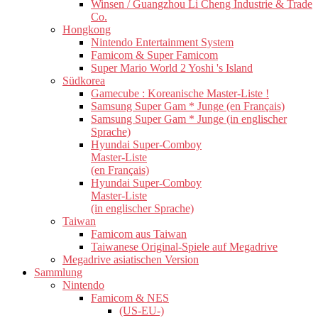
Winsen / Guangzhou Li Cheng Industrie & Trade
Co.
Hongkong
Nintendo Entertainment System
Famicom & Super Famicom
Super Mario World 2 Yoshi 's Island
Südkorea
Gamecube : Koreanische Master-Liste !
Samsung Super Gam * Junge (en Français)
Samsung Super Gam * Junge (in englischer
Sprache)
Hyundai Super-Comboy
Master-Liste
(en Français)
Hyundai Super-Comboy
Master-Liste
(in englischer Sprache)
Taiwan
Famicom aus Taiwan
Taiwanese Original-Spiele auf Megadrive
Megadrive asiatischen Version
Sammlung
Nintendo
Famicom & NES
(US-EU-)