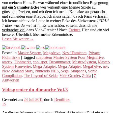
von meinem Haus. Es war während einer freundlichen Begegnung
mit
ein Sammler-Ecke
wer verkauft eine Menge Spiele zu
günstigen Preisen, und mit dem ich meine Kontakte ausgetauscht
und schneiden eine Klappe. Ich muss sagen, da ich Paris verlassen,
Ich kenne nicht viele Leute in meiner Ecke des Südwestens
(“IRL”
? aber was du meinst ?)
. Es war schön, so sehr, dass ich
nie
verbrachte viel
dans Vide-Grenier ! Nach
Twitter
, Hier sind ein viel
besserer Überblick über meine Erkenntnisse.
Lesen Sie weiter
→
Posted in
Master System
,
Megadrive
,
Nes / Famicom
,
Private
Flohmärkte
|
Tagged
adaptateur Master-System Pour Megadrive
,
asterix
,
Flohmarkt
,
cool spot
,
Dreammaster
,
Master-System
,
Master-
System-Konverter
,
Mega-Adapter
,
Mega-Adapter
,
MegaDrive
,
nes
,
New Zealand Story
,
Nintendo NES
,
Sega
,
Simpsons
,
Sonic
Compilation
,
The Legend of Zelda
,
Vide Grenier
,
Zelda
|
7
Antworten
Vide-grenier du dimanche Vol-3
Gesendet am
24 Juli 2011
durch
Dentifritz
15
An diesem Morgen gab es einen Flohmarkt in einem Dorf ein paar