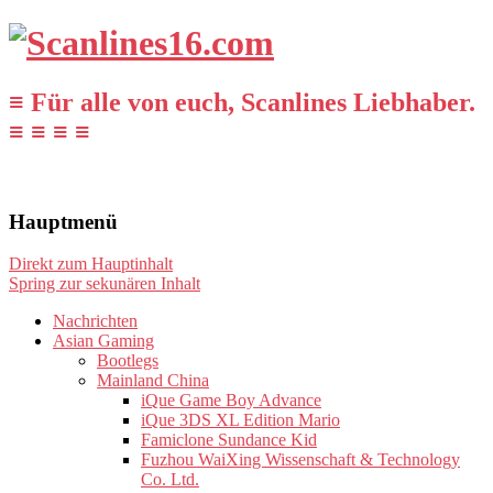
≡ Für alle von euch, Scanlines Liebhaber.
≡ ≡ ≡ ≡
Hauptmenü
Direkt zum Hauptinhalt
Spring zur sekunären Inhalt
Nachrichten
Asian Gaming
Bootlegs
Mainland China
iQue Game Boy Advance
iQue 3DS XL Edition Mario
Famiclone Sundance Kid
Fuzhou WaiXing Wissenschaft & Technology
Co. Ltd.