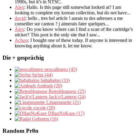
1990s
,
but it’s in NTSC
.
Alex
: Hallo.
Is this page still somewhat looked at
?
I am
looking to complete my korean collection
,
but do not have..
.
david
:
hello
,
tres bel article
!
aurais tu des adresses a me
conseiller sur canton
?
j aimerais faire quelques..
.
Álex
: Do you know where can I find a scan of the cartridge’s
sticker? This post is the only site that I saw...
Achoo
: I bought one of these today. If anyone is interested in
knowing anything about it, let me know.
Die + gesprächig
neocalimero (45)
Sp!nz (44)
bababaloo (33)
Ambseb (29)
Retroblogueur (25)
Jack'o'Lantern (24)
Linanounette (21)
cocole (20)
DIlanNoKaze (17)
Geboren (16)
Random Pr0n