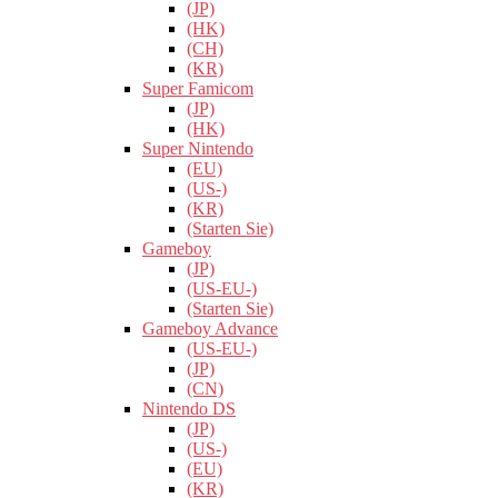
(JP)
(HK)
(CH)
(KR)
Super Famicom
(JP)
(HK)
Super Nintendo
(EU)
(US-)
(KR)
(Starten Sie)
Gameboy
(JP)
(US-EU-)
(Starten Sie)
Gameboy Advance
(US-EU-)
(JP)
(CN)
Nintendo DS
(JP)
(US-)
(EU)
(KR)