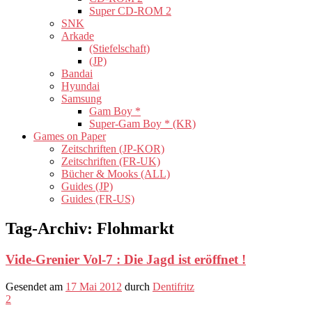
Super CD-ROM 2
SNK
Arkade
(Stiefelschaft)
(JP)
Bandai
Hyundai
Samsung
Gam Boy *
Super-Gam Boy * (KR)
Games on Paper
Zeitschriften (JP-KOR)
Zeitschriften (FR-UK)
Bücher & Mooks (ALL)
Guides (JP)
Guides (FR-US)
Tag-Archiv:
Flohmarkt
Vide-Grenier Vol-7 : Die Jagd ist eröffnet !
Gesendet am
17 Mai 2012
durch
Dentifritz
2