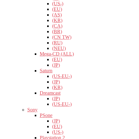
(US-)
(EU)
(AS)
(KR)
(CA)
(BR)
(CN TW)
(RU)
(NEU)
Mega-CD (ALL)
(EU)
(JP)
Saturn
(US-EU-)
(JP)
(KR)
Dreamcast
(JP)
(US-EU-)
Sony
PSone
(JP)
(EU)
(US-)
Playstation 2