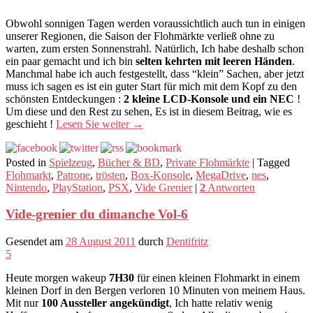
Obwohl sonnigen Tagen werden voraussichtlich auch tun in einigen
unserer Regionen, die Saison der Flohmärkte verließ ohne zu
warten, zum ersten Sonnenstrahl. Natürlich, Ich habe deshalb schon
ein paar gemacht und ich bin
selten kehrten mit leeren Händen
.
Manchmal habe ich auch festgestellt, dass “klein” Sachen, aber jetzt
muss ich sagen es ist ein guter Start für mich mit dem Kopf zu den
schönsten Entdeckungen :
2 kleine LCD-Konsole und ein NEC
!
Um diese und den Rest zu sehen, Es ist in diesem Beitrag, wie es
geschieht !
Lesen Sie weiter
→
Posted in
Spielzeug
,
Bücher & BD
,
Private Flohmärkte
|
Tagged
Flohmarkt
,
Patrone
,
trösten
,
Box-Konsole
,
MegaDrive
,
nes
,
Nintendo
,
PlayStation
,
PSX
,
Vide Grenier
|
2
Antworten
Vide-grenier du dimanche Vol-6
Gesendet am
28 August 2011
durch
Dentifritz
5
Heute morgen wakeup
7H30
für einen kleinen Flohmarkt in einem
kleinen Dorf in den Bergen verloren 10 Minuten von meinem Haus.
Mit nur
100 Aussteller angekündigt
, Ich hatte relativ wenig