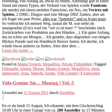
Hoffnung, von Anfang an, etwas zu finden. Allerdings gab es einen
Stand mit einem Typen, der Verkauf von Spielen wurde
Famicom
(de merde) mit einem mobilen Famiclone, ein Nes, ein
Vectrex mit
Spielen
, 2 DMG, Dingoo und eine Menge DBZ Zahlen, aber als
ich fragte ein paar Preise,
alles war “
Sammler
” und so hyper teuer
.
So verbrachte ich meinen Weg, zumal die M. war mehr als
unangenehm (il m'a warf ein “
wie es ist teuer
?” beschränke mich
Zurückziehen von Produkten aus den Händen…). Ein guter Anfang,
das ist schön am Morgen… Ich gestehe, dass abgesehen von einigen
Mickey Parade und ein Handbuch Beaver Junior, Ich dachte, ich
würde etwas anderes zu finden. Aber aber aber…
Lesen Sie weiter
→
Posted in
Master System
,
Megadrive
,
Private Flohmärkte
|
Tagged
Flohmarkt
,
trösten
,
Menge
,
Master-System
,
MegaDrive
,
ninja
,
ragnacenty
,
Sega
,
Shinobi
,
Sonne
,
Vide Grenier
|
5
Antworten
Vide-Grenier Sie… Montag ! Vol.-5
Gesendet am
15 August 2011
durch
Dentifritz
7
En ce du lundi 15 August, Ich erkannte, mit dem Glockenschlag
10.00 Uhr in einer Garage von ca.
200 Aussteller
zu 15 Minuten