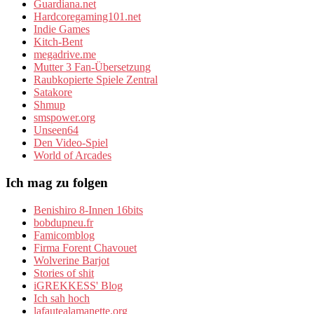
Guardiana.net
Hardcoregaming101.net
Indie Games
Kitch-Bent
megadrive.me
Mutter 3 Fan-Übersetzung
Raubkopierte Spiele Zentral
Satakore
Shmup
smspower.org
Unseen64
Den Video-Spiel
World of Arcades
Ich mag zu folgen
Benishiro 8-Innen 16bits
bobdupneu.fr
Famicomblog
Firma Forent Chavouet
Wolverine Barjot
Stories of shit
iGREKKESS' Blog
Ich sah hoch
lafautealamanette.org