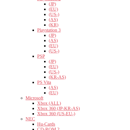
(JP)
(EU)
(US-)
(AS)
(KR)
Playstation 3
(JP)
(AS)
(EU)
(US-)
PSP
(JP)
(EU)
(US-)
(KR-AS)
PS Vita
(AS)
(EU)
Microsoft
Xbox (ALL)
Xbox 360 (JP-KR-AS)
Xbox 360 (US-EU-)
NEC
Hu-Cards
CD-ROM 2