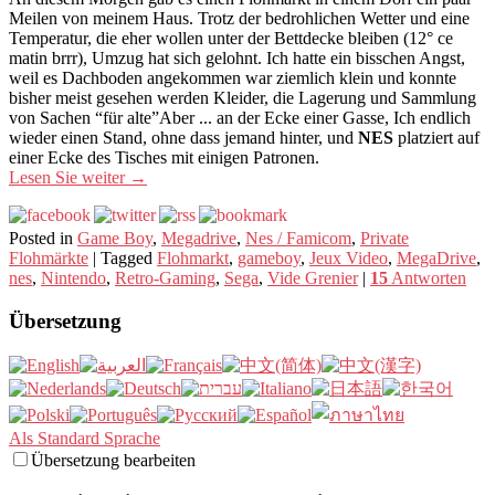
Meilen von meinem Haus. Trotz der bedrohlichen Wetter und eine
Temperatur, die eher wollen unter der Bettdecke bleiben (12° ce
matin brrr), Umzug hat sich gelohnt. Ich hatte ein bisschen Angst,
weil es Dachboden angekommen war ziemlich klein und konnte
bisher meist gesehen werden Kleider, die Lagerung und Sammlung
von Sachen “für alte”Aber ... an der Ecke einer Gasse, Ich endlich
wieder einen Stand, ohne dass jemand hinter, und
NES
platziert auf
einer Ecke des Tisches mit einigen Patronen.
Lesen Sie weiter
→
Posted in
Game Boy
,
Megadrive
,
Nes / Famicom
,
Private
Flohmärkte
|
Tagged
Flohmarkt
,
gameboy
,
Jeux Video
,
MegaDrive
,
nes
,
Nintendo
,
Retro-Gaming
,
Sega
,
Vide Grenier
|
15
Antworten
Übersetzung
Als Standard Sprache
Übersetzung bearbeiten