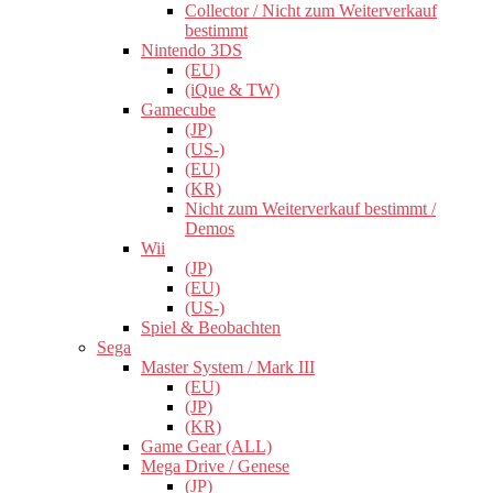
Collector / Nicht zum Weiterverkauf
bestimmt
Nintendo 3DS
(EU)
(iQue & TW)
Gamecube
(JP)
(US-)
(EU)
(KR)
Nicht zum Weiterverkauf bestimmt /
Demos
Wii
(JP)
(EU)
(US-)
Spiel & Beobachten
Sega
Master System / Mark III
(EU)
(JP)
(KR)
Game Gear (ALL)
Mega Drive / Genese
(JP)