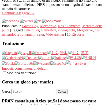
vecchi”Ma ... in un angolo di un vicolo, Finalmente ho visto uno
stand, nessuno dietro, e
NES
impostato su un angolo del tavolo con
un paio di cartucce.
Continua a leggere
→
Pubblicato in
Game Boy
,
Megadrive
,
Nes / Famicom
,
Mercato delle
pulci
|
Tagged
delle pulci
,
GameBoy
,
videogiochi
,
Megadrive
,
nes
,
nintendo
,
retro gaming
,
sega
,
Vide-grenier
|
15
Risposte
Traduzione
Imposta come lingua di default
Modifica traduzione
Cerca un gioco (ex: mario)
Cerca
PR0N casuale,en,Àxlex,pt,Sai dove posso trovare