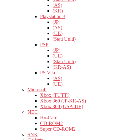
(AS)
(KR)
Playstation 3
(JP)
(AS)
(UE)
(Stati Uniti)
PSP
(JP)
(UE)
(Stati Uniti)
(KR-AS)
PS Vita
(AS)
(UE)
Microsoft
Xbox (TUTTI)
Xbox 360 (JP-KR-AS)
Xbox 360 (USA-UE)
NEC
Hu-Card
CD-ROM2
Super CD-ROM2
SNK