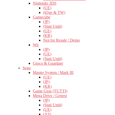
Nintendo 3DS
(UE)
(iQue & TW)
Gamecube
(JP)
(Stati Uniti)
(UE)
(KR)
Not for Resale / Demo
Wii
(JP)
(UE)
(Stati Uniti)
Gioco & Guardare
Sega
Master System / Mark III
(UE)
(JP)
(KR)
Game Gear (TUTTI)
Mega Drive / Genesi
(JP)
(Stati Uniti)
(UE)
(AS)