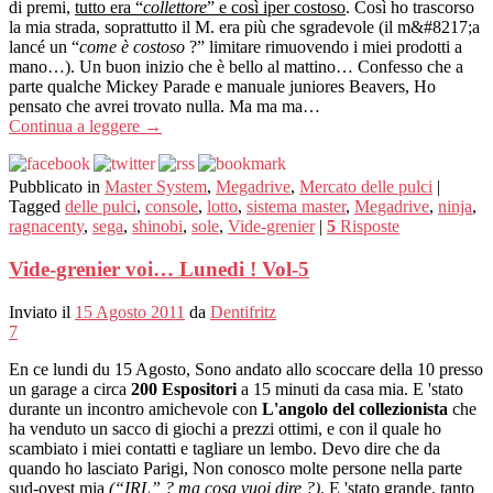
di premi,
tutto era “
collettore
” e così iper costoso
. Così ho trascorso
la mia strada, soprattutto il M. era più che sgradevole (il m&#8217;a
lancé un “
come è costoso
?” limitare rimuovendo i miei prodotti a
mano…). Un buon inizio che è bello al mattino… Confesso che a
parte qualche Mickey Parade e manuale juniores Beavers, Ho
pensato che avrei trovato nulla. Ma ma ma…
Continua a leggere
→
Pubblicato in
Master System
,
Megadrive
,
Mercato delle pulci
|
Tagged
delle pulci
,
console
,
lotto
,
sistema master
,
Megadrive
,
ninja
,
ragnacenty
,
sega
,
shinobi
,
sole
,
Vide-grenier
|
5
Risposte
Vide-grenier voi… Lunedi ! Vol-5
Inviato il
15 Agosto 2011
da
Dentifritz
7
En ce lundi du 15 Agosto, Sono andato allo scoccare della 10 presso
un garage a circa
200 Espositori
a 15 minuti da casa mia. E 'stato
durante un incontro amichevole con
L'angolo del collezionista
che
ha venduto un sacco di giochi a prezzi ottimi, e con il quale ho
scambiato i miei contatti e tagliare un lembo. Devo dire che da
quando ho lasciato Parigi, Non conosco molte persone nella parte
sud-ovest mia
(“IRL” ? ma cosa vuoi dire ?)
. E 'stato grande, tanto