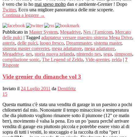
è vero che io ho
mai speso molto
dan e ambiente-Grenier ! Dopo
Twitter
, Ecco una migliore panoramica delle mie scoperte.
Continua a leggere
→
Pubblicato in
Master System
,
Megadrive
,
Nes / Famicom
,
Mercato
delle pulci
|
Tagged
adaptateur versare maestro sistema Mega Drive
,
asterix
,
delle pulci
,
luogo fresco
,
Dreammaster
,
sistema master
,
sistema master converter
,
mega adattatore
,
mega adattatore
,
Megadrive
,
nes
,
storia nuova zelanda
,
nintendo nes
,
sega
,
simpsons
,
compilazione sonic
,
The Legend of Zelda
,
Vide-grenier
,
zelda
|
7
Risposte
Vide grenier du dimanche vol 3
Inviato il
24 Luglio 2011
da
Dentifritz
15
Questa mattina c'è stata una vendita di garage in un paesino a pochi
chilometri dal mio. Nonostante il tempo minaccioso e temperatura
che dia piuttosto vogliono rimanere sotto il piumone (12° ce matin
brrr), movimento è valsa la pena. Ero un po 'paura perché arrivare
vendita di garage era piuttosto piccola e potrebbe essere visto al di
sopra di tutti i vestiti, lo stoccaggio e la raccolta di roba “per i