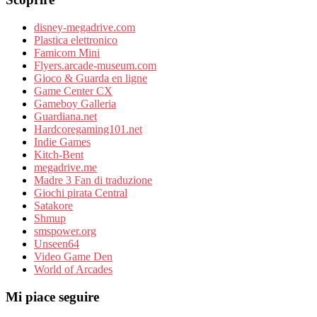
disney-megadrive.com
Plastica elettronico
Famicom Mini
Flyers.arcade-museum.com
Gioco & Guarda en ligne
Game Center CX
Gameboy Galleria
Guardiana.net
Hardcoregaming101.net
Indie Games
Kitch-Bent
megadrive.me
Madre 3 Fan di traduzione
Giochi pirata Central
Satakore
Shmup
smspower.org
Unseen64
Video Game Den
World of Arcades
Mi piace seguire