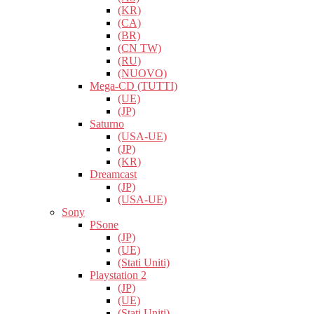
(KR)
(CA)
(BR)
(CN TW)
(RU)
(NUOVO)
Mega-CD (TUTTI)
(UE)
(JP)
Saturno
(USA-UE)
(JP)
(KR)
Dreamcast
(JP)
(USA-UE)
Sony
PSone
(JP)
(UE)
(Stati Uniti)
Playstation 2
(JP)
(UE)
(Stati Uniti)