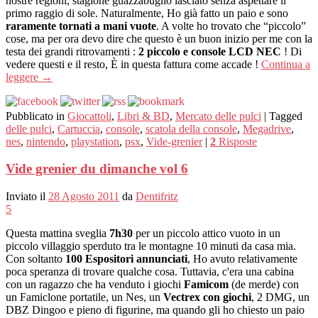
nostre regioni, stagione guazzabuglio lasciato senza aspettare il
primo raggio di sole. Naturalmente, Ho già fatto un paio e sono
raramente tornati a mani vuote
. A volte ho trovato che “piccolo”
cose, ma per ora devo dire che questo è un buon inizio per me con la
testa dei grandi ritrovamenti :
2 piccolo e console LCD NEC
! Di
vedere questi e il resto, È in questa fattura come accade !
Continua a
leggere
→
Pubblicato in
Giocattoli
,
Libri & BD
,
Mercato delle pulci
|
Tagged
delle pulci
,
Cartuccia
,
console
,
scatola della console
,
Megadrive
,
nes
,
nintendo
,
playstation
,
psx
,
Vide-grenier
|
2
Risposte
Vide grenier du dimanche vol 6
Inviato il
28 Agosto 2011
da
Dentifritz
5
Questa mattina sveglia
7h30
per un piccolo attico vuoto in un
piccolo villaggio sperduto tra le montagne 10 minuti da casa mia.
Con soltanto
100 Espositori annunciati
, Ho avuto relativamente
poca speranza di trovare qualche cosa. Tuttavia, c'era una cabina
con un ragazzo che ha venduto i giochi
Famicom
(de merde) con
un Famiclone portatile, un Nes, un
Vectrex con giochi
, 2 DMG, un
DBZ Dingoo e pieno di figurine, ma quando gli ho chiesto un paio