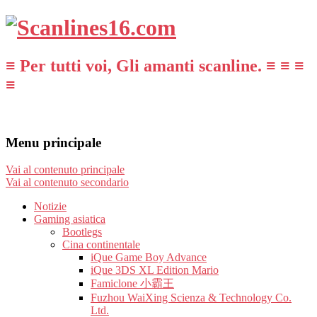
≡ Per tutti voi, Gli amanti scanline. ≡ ≡ ≡
≡
Menu principale
Vai al contenuto principale
Vai al contenuto secondario
Notizie
Gaming asiatica
Bootlegs
Cina continentale
iQue Game Boy Advance
iQue 3DS XL Edition Mario
Famiclone 小霸王
Fuzhou WaiXing Scienza & Technology Co.
Ltd.