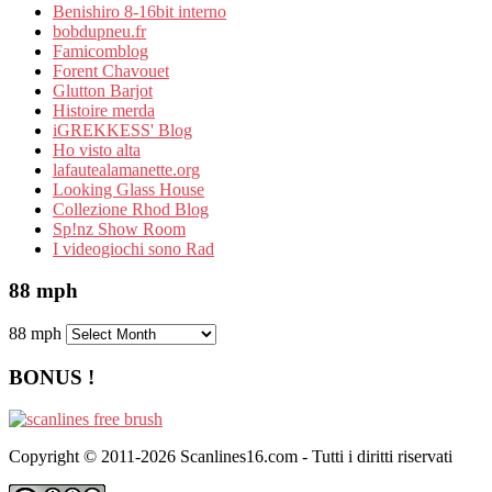
Benishiro 8-16bit interno
bobdupneu.fr
Famicomblog
Forent Chavouet
Glutton Barjot
Histoire merda
iGREKKESS' Blog
Ho visto alta
lafautealamanette.org
Looking Glass House
Collezione Rhod Blog
Sp!nz Show Room
I videogiochi sono Rad
88 mph
88 mph
BONUS !
Copyright © 2011-2026 Scanlines16.com - Tutti i diritti riservati