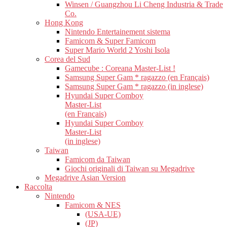
Winsen / Guangzhou Li Cheng Industria & Trade
Co.
Hong Kong
Nintendo Entertainement sistema
Famicom & Super Famicom
Super Mario World 2 Yoshi Isola
Corea del Sud
Gamecube : Coreana Master-List !
Samsung Super Gam * ragazzo (en Français)
Samsung Super Gam * ragazzo (in inglese)
Hyundai Super Comboy
Master-List
(en Français)
Hyundai Super Comboy
Master-List
(in inglese)
Taiwan
Famicom da Taiwan
Giochi originali di Taiwan su Megadrive
Megadrive Asian Version
Raccolta
Nintendo
Famicom & NES
(USA-UE)
(JP)