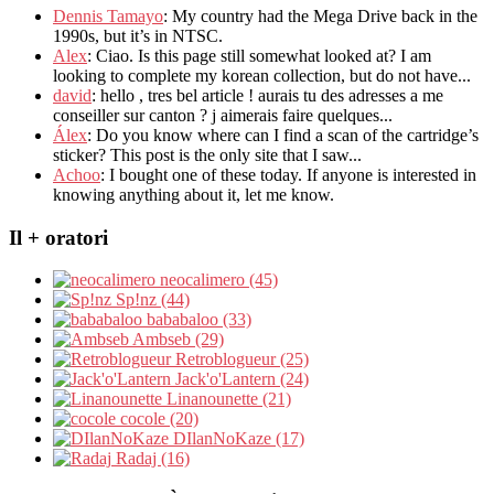
Dennis Tamayo
:
My country had the Mega Drive back in the
1990s
,
but it’s in NTSC
.
Alex
: Ciao.
Is this page still somewhat looked at
?
I am
looking to complete my korean collection
,
but do not have..
.
david
:
hello
,
tres bel article
!
aurais tu des adresses a me
conseiller sur canton
?
j aimerais faire quelques..
.
Álex
: Do you know where can I find a scan of the cartridge’s
sticker? This post is the only site that I saw...
Achoo
: I bought one of these today. If anyone is interested in
knowing anything about it, let me know.
Il + oratori
neocalimero (45)
Sp!nz (44)
bababaloo (33)
Ambseb (29)
Retroblogueur (25)
Jack'o'Lantern (24)
Linanounette (21)
cocole (20)
DIlanNoKaze (17)
Radaj (16)