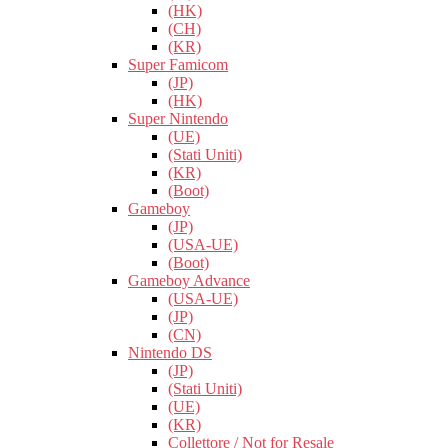
(HK)
(CH)
(KR)
Super Famicom
(JP)
(HK)
Super Nintendo
(UE)
(Stati Uniti)
(KR)
(Boot)
Gameboy
(JP)
(USA-UE)
(Boot)
Gameboy Advance
(USA-UE)
(JP)
(CN)
Nintendo DS
(JP)
(Stati Uniti)
(UE)
(KR)
Collettore / Not for Resale