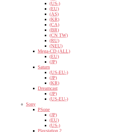
(US-)
(EU)
(AS)
(KR)
(CA)
(BR)
(CN TW)
(RU)
(NEU)
Mega-CD (ALL)
(EU)
(JP)
Saturn
(US-EU-)
(JP)
(KR)
Dreamcast
(JP)
(US-EU-)
Sony
PSone
(JP)
(EU)
(US-)
Playstation 2