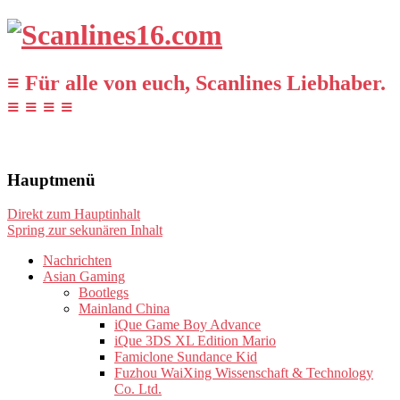
≡ Für alle von euch, Scanlines Liebhaber.
≡ ≡ ≡ ≡
Hauptmenü
Direkt zum Hauptinhalt
Spring zur sekunären Inhalt
Nachrichten
Asian Gaming
Bootlegs
Mainland China
iQue Game Boy Advance
iQue 3DS XL Edition Mario
Famiclone Sundance Kid
Fuzhou WaiXing Wissenschaft & Technology
Co. Ltd.