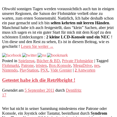
Obwohl sonnigen Tagen werden voraussichtlich auch tun in einigen
unserer Regionen, die Saison der Flohmärkte verließ ohne zu
warten, zum ersten Sonnenstrahl. Natürlich, Ich habe deshalb schon
ein paar gemacht und ich bin
selten kehrten mit leeren Händen
.
Manchmal habe ich auch festgestellt, dass “klein” Sachen, aber jetzt
muss ich sagen es ist ein guter Start für mich mit dem Kopf zu den
schönsten Entdeckungen :
2 kleine LCD-Konsole und ein NEC
!
Um diese und den Rest zu sehen, Es ist in diesem Beitrag, wie es
geschieht !
Lesen Sie weiter
→
Posted in
Spielzeug
,
Bücher & BD
,
Private Flohmärkte
|
Tagged
Flohmarkt
,
Patrone
,
trösten
,
Box-Konsole
,
MegaDrive
,
nes
,
Nintendo
,
PlayStation
,
PSX
,
Vide Grenier
|
2
Antworten
Getestet habe ich die Retr0bright !
Gesendet am
5 September 2011
durch
Dentifritz
17
Wer hat nicht in seiner Sammlung mindestens eine Patrone oder
Konsole, ein Joystick oder Tastatur, beeinflusst durch
Syndrom