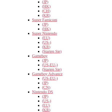
(JP)
(HK)
(CH)
(KR)
Super Famicom
(JP)
(HK)
Super Nintendo
(EU)
(US-)
(KR)
(Starten Sie)
Gameboy
(JP)
(US-EU-)
(Starten Sie)
Gameboy Advance
(US-EU-)
(JP)
(CN)
Nintendo DS
(JP)
(US-)
(EU)
(KR)