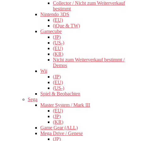
Collector / Nicht zum Weiterverkauf
bestimmt
Nintendo 3DS
(EU)
(iQue & TW)
Gamecube
(JP)
(US-)
(EU)
(KR)
Nicht zum Weiterverkauf bestimmt /
Demos
Wii
(JP)
(EU)
(US-)
Spiel & Beobachten
Sega
Master System / Mark III
(EU)
(JP)
(KR)
Game Gear (ALL)
Mega Drive / Genese
(JP)