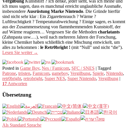
Vergilbung
Kunststoff ? Ich denke, jeder sieht, was ich meine und
ich muss sagen, dass es manchmal erreicht unglaubliche Ausmaße,
insbesondere
Ausrüstung Marke Nintendo
. Die Gründe hierfür
sind nicht sehr klar : Ein Zigarettenrauch ? Wärme ?
Luftfeuchtigkeit ? Temperaturabweichung ? Einige sagen, es kommt
aus der Zusammensetzung von flammhemmenden Kunststoff, der
auf Wärme reagieren… Vergessen Sie die Methoden
charlatants
(Zahnpasta usw.…), weil nach mehreren Jahren der Forschung,
kleine Chemiker haben schließlich eine Mischung entwickelt, um
alles zu bekommen :
le Retr0bright !
(mit “Null” und nicht “die”).
Lesen Sie weiter
→
Posted in
Game Boy
,
Nes / Famicom
,
SFC / SNES
|
Tagged
Patrone
,
trösten
,
Famicom
,
gameboy
,
Vergilbung
,
Spiele
,
Nintendo
,
retr0bright
,
retrobright
,
Super NES
,
Super Nintendo
,
Vergilbung
|
17
Antworten
Übersetzung
Als Standard Sprache