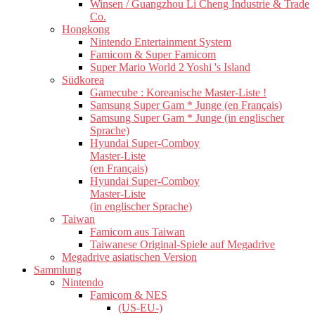
Winsen / Guangzhou Li Cheng Industrie & Trade
Co.
Hongkong
Nintendo Entertainment System
Famicom & Super Famicom
Super Mario World 2 Yoshi 's Island
Südkorea
Gamecube : Koreanische Master-Liste !
Samsung Super Gam * Junge (en Français)
Samsung Super Gam * Junge (in englischer
Sprache)
Hyundai Super-Comboy
Master-Liste
(en Français)
Hyundai Super-Comboy
Master-Liste
(in englischer Sprache)
Taiwan
Famicom aus Taiwan
Taiwanese Original-Spiele auf Megadrive
Megadrive asiatischen Version
Sammlung
Nintendo
Famicom & NES
(US-EU-)