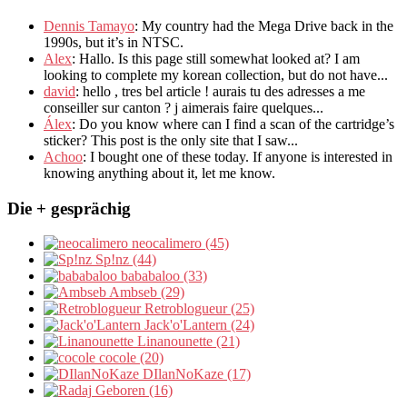
Dennis Tamayo
:
My country had the Mega Drive back in the
1990s
,
but it’s in NTSC
.
Alex
: Hallo.
Is this page still somewhat looked at
?
I am
looking to complete my korean collection
,
but do not have..
.
david
:
hello
,
tres bel article
!
aurais tu des adresses a me
conseiller sur canton
?
j aimerais faire quelques..
.
Álex
: Do you know where can I find a scan of the cartridge’s
sticker? This post is the only site that I saw...
Achoo
: I bought one of these today. If anyone is interested in
knowing anything about it, let me know.
Die + gesprächig
neocalimero (45)
Sp!nz (44)
bababaloo (33)
Ambseb (29)
Retroblogueur (25)
Jack'o'Lantern (24)
Linanounette (21)
cocole (20)
DIlanNoKaze (17)
Geboren (16)