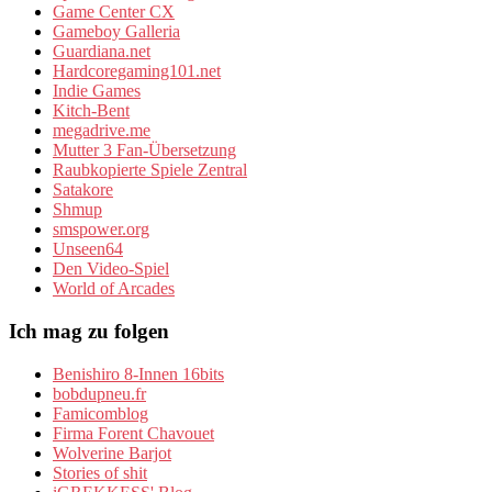
Game Center CX
Gameboy Galleria
Guardiana.net
Hardcoregaming101.net
Indie Games
Kitch-Bent
megadrive.me
Mutter 3 Fan-Übersetzung
Raubkopierte Spiele Zentral
Satakore
Shmup
smspower.org
Unseen64
Den Video-Spiel
World of Arcades
Ich mag zu folgen
Benishiro 8-Innen 16bits
bobdupneu.fr
Famicomblog
Firma Forent Chavouet
Wolverine Barjot
Stories of shit