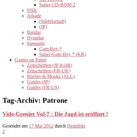
Super CD-ROM 2
SNK
Arkade
(Stiefelschaft)
(JP)
Bandai
Hyundai
Samsung
Gam Boy *
Super-Gam Boy * (KR)
Games on Paper
Zeitschriften (JP-KOR)
Zeitschriften (FR-UK)
Bücher & Mooks (ALL)
Guides (JP)
Guides (FR-US)
Tag-Archiv:
Patrone
Vide-Grenier Vol-7 : Die Jagd ist eröffnet !
Gesendet am
17 Mai 2012
durch
Dentifritz
2