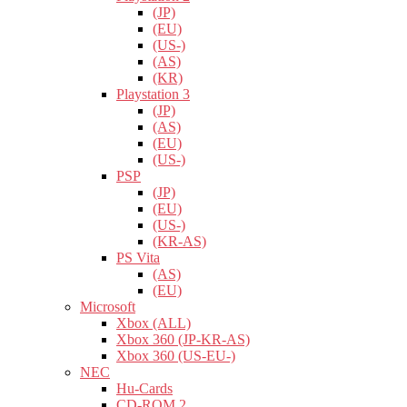
(JP)
(EU)
(US-)
(AS)
(KR)
Playstation 3
(JP)
(AS)
(EU)
(US-)
PSP
(JP)
(EU)
(US-)
(KR-AS)
PS Vita
(AS)
(EU)
Microsoft
Xbox (ALL)
Xbox 360 (JP-KR-AS)
Xbox 360 (US-EU-)
NEC
Hu-Cards
CD-ROM 2