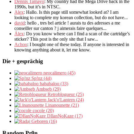
Dennis Tamayo
:
My country had the Mega Drive back in the
1990s
,
but it’s in NTSC
.
Alex
: Hallo.
Is this page still somewhat looked at
?
I am
looking to complete my korean collection
,
but do not have..
.
david
:
hello
,
tres bel article
!
aurais tu des adresses a me
conseiller sur canton
?
j aimerais faire quelques..
.
Álex
: Do you know where can I find a scan of the cartridge’s
sticker? This post is the only site that I saw...
Achoo
: I bought one of these today. If anyone is interested in
knowing anything about it, let me know.
Die + gesprächig
neocalimero (45)
Sp!nz (44)
bababaloo (33)
Ambseb (29)
Retroblogueur (25)
Jack'o'Lantern (24)
Linanounette (21)
cocole (20)
DIlanNoKaze (17)
Geboren (16)
Random Pr0n