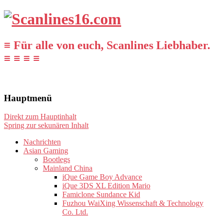
≡ Für alle von euch, Scanlines Liebhaber.
≡ ≡ ≡ ≡
Hauptmenü
Direkt zum Hauptinhalt
Spring zur sekunären Inhalt
Nachrichten
Asian Gaming
Bootlegs
Mainland China
iQue Game Boy Advance
iQue 3DS XL Edition Mario
Famiclone Sundance Kid
Fuzhou WaiXing Wissenschaft & Technology
Co. Ltd.