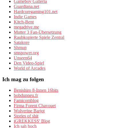
Gameboy Galleria
Guardiana.net
Hardcoregaming101.net
Indie Games
Kitch-Bent
megadrive.me
Mutter 3 Fan-Übersetzung
Raubkopierte Spiele Zentral
Satakore
Shmup
smspower.org
Unseen64
Den Video-Spiel
World of Arcades
Ich mag zu folgen
Benishiro 8-Innen 16bits
bobdupneu.fr
Famicomblog
Firma Forent Chavouet
Wolverine Barjot
Stories of shit
iGREKKESS' Blog
Ich sah hoch