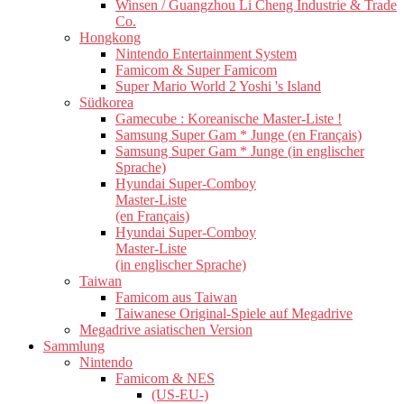
Winsen / Guangzhou Li Cheng Industrie & Trade
Co.
Hongkong
Nintendo Entertainment System
Famicom & Super Famicom
Super Mario World 2 Yoshi 's Island
Südkorea
Gamecube : Koreanische Master-Liste !
Samsung Super Gam * Junge (en Français)
Samsung Super Gam * Junge (in englischer
Sprache)
Hyundai Super-Comboy
Master-Liste
(en Français)
Hyundai Super-Comboy
Master-Liste
(in englischer Sprache)
Taiwan
Famicom aus Taiwan
Taiwanese Original-Spiele auf Megadrive
Megadrive asiatischen Version
Sammlung
Nintendo
Famicom & NES
(US-EU-)