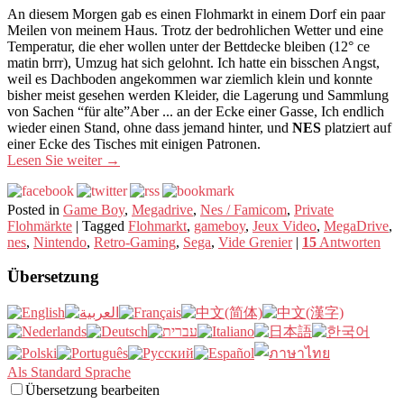
An diesem Morgen gab es einen Flohmarkt in einem Dorf ein paar
Meilen von meinem Haus. Trotz der bedrohlichen Wetter und eine
Temperatur, die eher wollen unter der Bettdecke bleiben (12° ce
matin brrr), Umzug hat sich gelohnt. Ich hatte ein bisschen Angst,
weil es Dachboden angekommen war ziemlich klein und konnte
bisher meist gesehen werden Kleider, die Lagerung und Sammlung
von Sachen “für alte”Aber ... an der Ecke einer Gasse, Ich endlich
wieder einen Stand, ohne dass jemand hinter, und
NES
platziert auf
einer Ecke des Tisches mit einigen Patronen.
Lesen Sie weiter
→
Posted in
Game Boy
,
Megadrive
,
Nes / Famicom
,
Private
Flohmärkte
|
Tagged
Flohmarkt
,
gameboy
,
Jeux Video
,
MegaDrive
,
nes
,
Nintendo
,
Retro-Gaming
,
Sega
,
Vide Grenier
|
15
Antworten
Übersetzung
Als Standard Sprache
Übersetzung bearbeiten