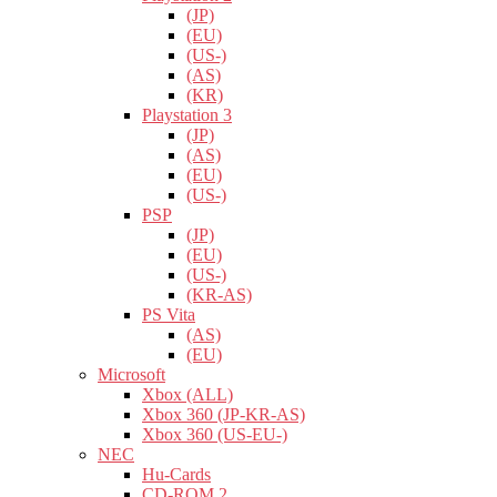
(JP)
(EU)
(US-)
(AS)
(KR)
Playstation 3
(JP)
(AS)
(EU)
(US-)
PSP
(JP)
(EU)
(US-)
(KR-AS)
PS Vita
(AS)
(EU)
Microsoft
Xbox (ALL)
Xbox 360 (JP-KR-AS)
Xbox 360 (US-EU-)
NEC
Hu-Cards
CD-ROM 2