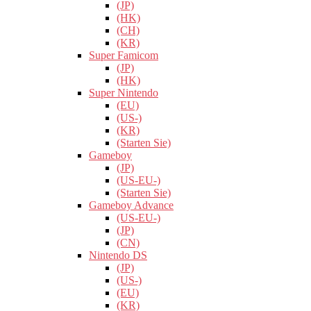
(JP)
(HK)
(CH)
(KR)
Super Famicom
(JP)
(HK)
Super Nintendo
(EU)
(US-)
(KR)
(Starten Sie)
Gameboy
(JP)
(US-EU-)
(Starten Sie)
Gameboy Advance
(US-EU-)
(JP)
(CN)
Nintendo DS
(JP)
(US-)
(EU)
(KR)