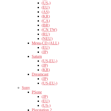
(US-)
(EU)
(AS)
(KR)
(CA)
(BR)
(CN TW)
(RU)
(NEU)
Mega-CD (ALL)
(EU)
(JP)
Saturn
(US-EU-)
(JP)
(KR)
Dreamcast
(JP)
(US-EU-)
Sony
PSone
(JP)
(EU)
(US-)
Playstation 2