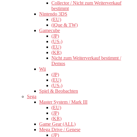
Collector / Nicht zum Weiterverkauf
bestimmt
Nintendo 3DS
(EU)
(iQue & TW)
Gamecube
(JP)
(US-)
(EU)
(KR)
Nicht zum Weiterverkauf bestimmt /
Demos
Wii
(JP)
(EU)
(US-)
Spiel & Beobachten
Sega
Master System / Mark III
(EU)
(JP)
(KR)
Game Gear (ALL)
Mega Drive / Genese
(JP)