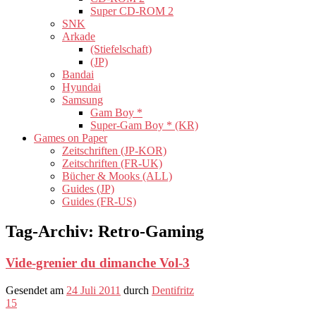
Super CD-ROM 2
SNK
Arkade
(Stiefelschaft)
(JP)
Bandai
Hyundai
Samsung
Gam Boy *
Super-Gam Boy * (KR)
Games on Paper
Zeitschriften (JP-KOR)
Zeitschriften (FR-UK)
Bücher & Mooks (ALL)
Guides (JP)
Guides (FR-US)
Tag-Archiv:
Retro-Gaming
Vide-grenier du dimanche Vol-3
Gesendet am
24 Juli 2011
durch
Dentifritz
15