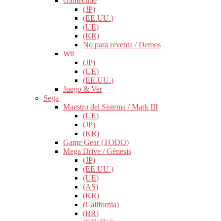
Gamecube
(JP)
(EE.UU.)
(UE)
(KR)
No para reventa / Demos
Wii
(JP)
(UE)
(EE.UU.)
Juego & Ver
Sega
Maestro del Sistema / Mark III
(UE)
(JP)
(KR)
Game Gear (TODO)
Mega Drive / Génesis
(JP)
(EE.UU.)
(UE)
(AS)
(KR)
(California)
(BR)