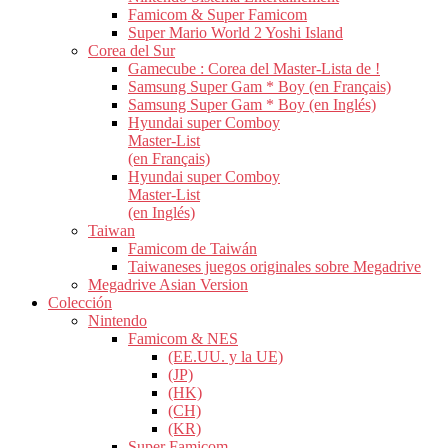
Famicom & Super Famicom
Super Mario World 2 Yoshi Island
Corea del Sur
Gamecube : Corea del Master-Lista de !
Samsung Super Gam * Boy (en Français)
Samsung Super Gam * Boy (en Inglés)
Hyundai super Comboy
Master-List
(en Français)
Hyundai super Comboy
Master-List
(en Inglés)
Taiwan
Famicom de Taiwán
Taiwaneses juegos originales sobre Megadrive
Megadrive Asian Version
Colección
Nintendo
Famicom & NES
(EE.UU. y la UE)
(JP)
(HK)
(CH)
(KR)
Super Famicom