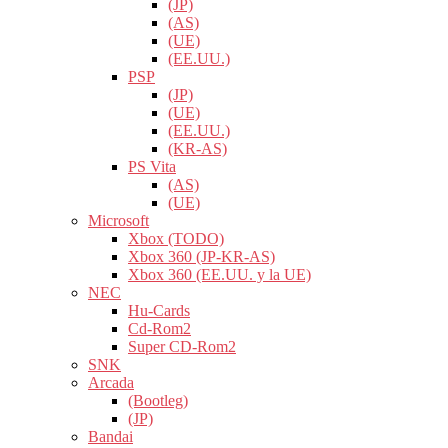
(JP)
(AS)
(UE)
(EE.UU.)
PSP
(JP)
(UE)
(EE.UU.)
(KR-AS)
PS Vita
(AS)
(UE)
Microsoft
Xbox (TODO)
Xbox 360 (JP-KR-AS)
Xbox 360 (EE.UU. y la UE)
NEC
Hu-Cards
Cd-Rom2
Super CD-Rom2
SNK
Arcada
(Bootleg)
(JP)
Bandai