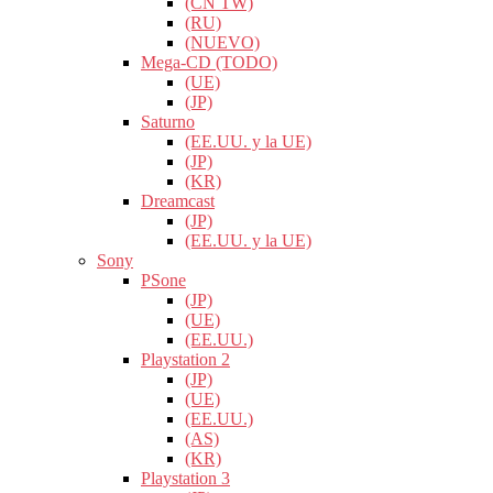
(CN TW)
(RU)
(NUEVO)
Mega-CD (TODO)
(UE)
(JP)
Saturno
(EE.UU. y la UE)
(JP)
(KR)
Dreamcast
(JP)
(EE.UU. y la UE)
Sony
PSone
(JP)
(UE)
(EE.UU.)
Playstation 2
(JP)
(UE)
(EE.UU.)
(AS)
(KR)
Playstation 3