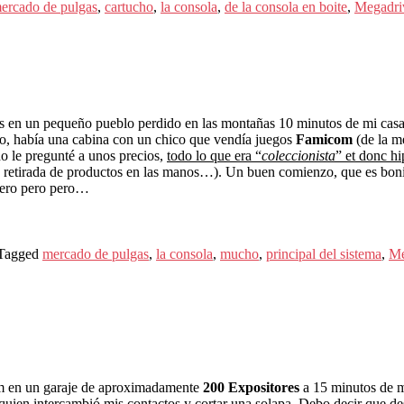
ercado de pulgas
,
cartucho
,
la consola
,
de la consola en boite
,
Megadri
 en un pequeño pueblo perdido en las montañas 10 minutos de mi cas
go, había una cabina con un chico que vendía juegos
Famicom
(de la m
 le pregunté a unos precios,
todo lo que era “
coleccionista
” et donc h
o retirada de productos en las manos…). Un buen comienzo, que es bon
Pero pero pero…
Tagged
mercado de pulgas
,
la consola
,
mucho
,
principal del sistema
,
Me
am en un garaje de aproximadamente
200 Expositores
a 15 minutos de m
quien intercambió mis contactos y cortar una solapa. Debo decir que de