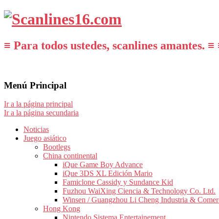
≡ Para todos ustedes, scanlines amantes. ≡ 
Menú Principal
Ir a la página principal
Ir a la página secundaria
Noticias
Juego asiático
Bootlegs
China continental
iQue Game Boy Advance
iQue 3DS XL Edición Mario
Famiclone Cassidy y Sundance Kid
Fuzhou WaiXing Ciencia & Technology Co. Ltd.
Winsen / Guangzhou Li Cheng Industria & Comer
Hong Kong
Nintendo Sistema Entertainement