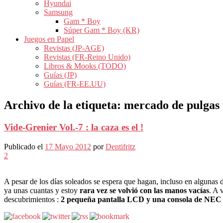
Hyundai
Samsung
Gam * Boy
Súper Gam * Boy (KR)
Juegos en Papel
Revistas (JP-AGE)
Revistas (FR-Reino Unido)
Libros & Mooks (TODO)
Guías (JP)
Guías (FR-EE.UU)
Archivo de la etiqueta:
mercado de pulgas
Vide-Grenier Vol.-7 : la caza es el !
Publicado el
17 Mayo 2012
por
Dentifritz
2
A pesar de los días soleados se espera que hagan, incluso en algunas d
ya unas cuantas y estoy
rara vez se volvió con las manos vacías
. A 
descubrimientos :
2 pequeña pantalla LCD y una consola de NEC