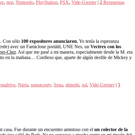
ve
,
nep
,
Nintendo
,
PlayStation
,
PSX
,
Vide-Grenier
|
2
Respuestas
a. Con sólo
100 expositores anunciaron
, Yo tenía la esperanza
erde) avec un Famiclone portátil, UNE Nes, un
Vectrex con los
iper-Cher
. Así que me pasé a mi manera, especialmente desde la M. era
ito en la mañana… Confieso que, aparte de algún desfile de Mickey y
gadrive
,
Ninja
,
ragnacenty
,
Sega
,
shinobi
,
sol
,
Vide-Grenier
|
5
i casa. Fue durante un encuentro amistoso con el
un colector de la
sde que salió de París, Yo no conozco a mucha gente en mi rincón del