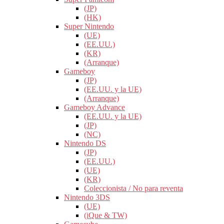
(JP)
(HK)
Super Nintendo
(UE)
(EE.UU.)
(KR)
(Arranque)
Gameboy
(JP)
(EE.UU. y la UE)
(Arranque)
Gameboy Advance
(EE.UU. y la UE)
(JP)
(NC)
Nintendo DS
(JP)
(EE.UU.)
(UE)
(KR)
Coleccionista / No para reventa
Nintendo 3DS
(UE)
(iQue & TW)