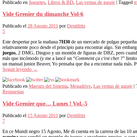
Publicado en
Juguetes
,
Libros & BD
,
Las ventas de garaje
|
Tagged
m
Vide Grenier du dimanche Vol-6
Publicado el
28 Agosto 2011
por
Dentifritz
5
Este despertar por la mañana
7H30
de un mercado de pulgas pequeñas
relativamente poco desde el principio para encontrar algo. Sin embar
juegos
, 2 DMG, Dingoo y un montón de figuras de DBZ, pero cuando
más que incómodo (y me a lancé un “
Comment ça c'est cher
?” limit
un manual junior Beaver, Yo pensaba que iba a encontrar nada más. 
Seguir leyendo
→
Publicado en
Maestro del Sistema
,
Megadrive
,
Las ventas de garaje
|
Respuestas
Vide Grenier que… Lunes ! Vol.-5
Publicado el
15 Agosto 2011
por
Dentifritz
7
En ce Mundi negro 15 Agosto, Me di cuenta en la carrera de las 10 
esquina
que vendió un montón de juegos a excelentes precios, y con 