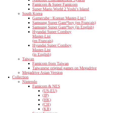
Famicom & Super Famicom
Super Mario World 2 Yoshi’s Island
South Korea
Gamecube : Korean Master-List !
Samsung Super Gam*boy (en Français)
Samsung Super Gam*boy (in English)
Hyundai Super Comboy
Master-List
(en Français)
Hyundai Super Comboy
Master-List
(in English)
Taiwan
Famicom from Taiwan
Taiwanese original games on Megadrive
Megadrive Asian Version
Collection
Nintendo
Famicom & NES
(US-EU)
(JP)
(HK)
(CH)
(KR)