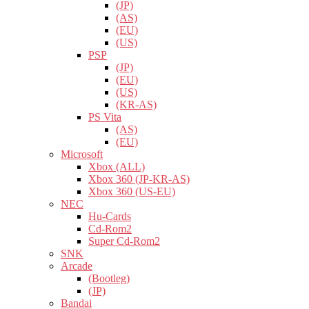
(JP)
(AS)
(EU)
(US)
PSP
(JP)
(EU)
(US)
(KR-AS)
PS Vita
(AS)
(EU)
Microsoft
Xbox (ALL)
Xbox 360 (JP-KR-AS)
Xbox 360 (US-EU)
NEC
Hu-Cards
Cd-Rom2
Super Cd-Rom2
SNK
Arcade
(Bootleg)
(JP)
Bandai