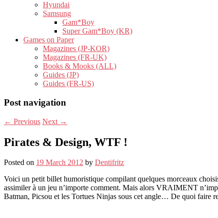
Hyundai
Samsung
Gam*Boy
Super Gam*Boy (KR)
Games on Paper
Magazines (JP-KOR)
Magazines (FR-UK)
Books & Mooks (ALL)
Guides (JP)
Guides (FR-US)
Post navigation
←
Previous
Next
→
Pirates & Design, WTF !
Posted on
19 March 2012
by
Dentifritz
Voici un petit billet humoristique compilant quelques morceaux choisis 
assimiler à un jeu n’importe comment. Mais alors VRAIMENT n’impor
Batman, Picsou et les Tortues Ninjas sous cet angle… De quoi faire