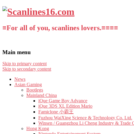
≡For all of you, scanlines lovers.≡≡≡≡
Main menu
Skip to primary content
Skip to secondary content
News
Asian Gaming
Bootlegs
Mainland China
iQue Game Boy Advance
iQue 3DS XL Edition Mario
Famiclone 小霸王
Fuzhou WaiXing Science & Technology Co. Ltd.
Winsen / Guangzhou Li Cheng Industry & Trade 
Hong Kong
Nintendo Entertainement System