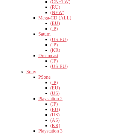
(CN+TW)
(RU)
(NEW)
Mega-CD (ALL)
(EU)
(JP)
Saturn
(US-EU)
(JP)
(KR)
Dreamcast
(JP)
(US-EU)
Sony
PSone
(JP)
(EU)
(US)
Playstation 2
(JP)
(EU)
(US)
(AS)
(KR)
Playstation 3