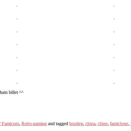
hain billet ^^
/ Famicom
,
Retro-gaming
and tagged
bootleg
,
china
,
chine
,
famiclone
,