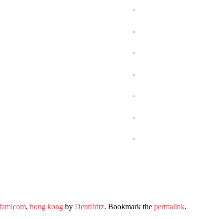
famicom
,
hong kong
by
Dentifritz
. Bookmark the
permalink
.