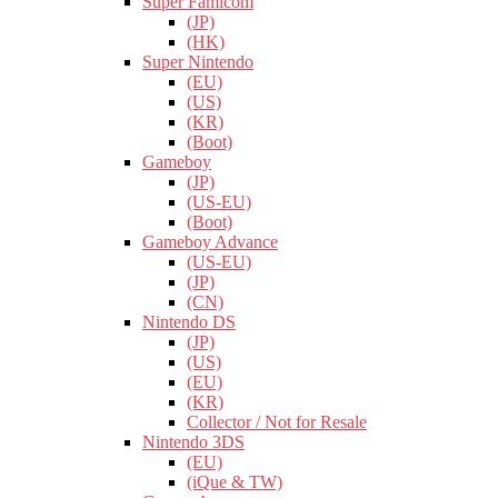
Super Famicom
(JP)
(HK)
Super Nintendo
(EU)
(US)
(KR)
(Boot)
Gameboy
(JP)
(US-EU)
(Boot)
Gameboy Advance
(US-EU)
(JP)
(CN)
Nintendo DS
(JP)
(US)
(EU)
(KR)
Collector / Not for Resale
Nintendo 3DS
(EU)
(iQue & TW)