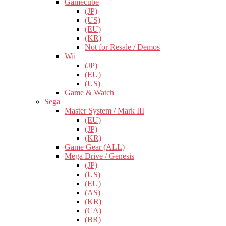
Gamecube
(JP)
(US)
(EU)
(KR)
Not for Resale / Demos
Wii
(JP)
(EU)
(US)
Game & Watch
Sega
Master System / Mark III
(EU)
(JP)
(KR)
Game Gear (ALL)
Mega Drive / Genesis
(JP)
(US)
(EU)
(AS)
(KR)
(CA)
(BR)