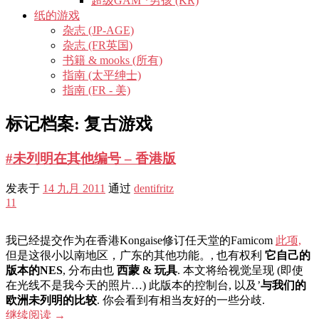
超级GAM *男孩 (KR)
纸的游戏
杂志 (JP-AGE)
杂志 (FR英国)
书籍 & mooks (所有)
指南 (太平绅士)
指南 (FR - 美)
标记档案:
复古游戏
#未列明在其他编号 – 香港版
发表于
14 九月 2011
通过
dentifritz
11
我已经提交作为在香港Kongaise修订任天堂的Famicom
此项,
但是这很小以南地区，广东的其他功能。, 也有权利
它自己的
版本的NES
, 分布由也
西蒙 & 玩具
. 本文将给视觉呈现 (即使
在光线不是我今天的照片…) 此版本的控制台, 以及’
与我们的
欧洲未列明的比较
. 你会看到有相当友好的一些分歧.
继续阅读
→