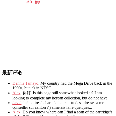
最新评论
Dennis Tamayo
: My country had the Mega Drive back in the
1990s, but it’s in NTSC.
Alex
: 你好. Is this page still somewhat looked at? I am
looking to complete my korean collection, but do not have...
david
: hello , tres bel article ! aurais tu des adresses a me
conseiller sur canton ? j aimerais faire quelques...
Álex
: Do you know where can I find a scan of the cartridge’s