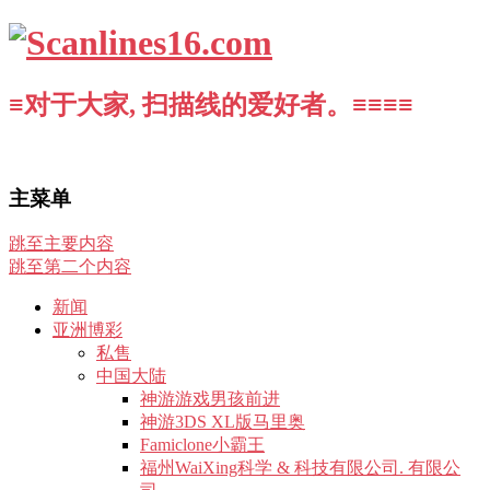
≡对于大家, 扫描线的爱好者。≡≡≡≡
主菜单
跳至主要内容
跳至第二个内容
新闻
亚洲博彩
私售
中国大陆
神游游戏男孩前进
神游3DS XL版马里奥
Famiclone小霸王
福州WaiXing科学 & 科技有限公司. 有限公