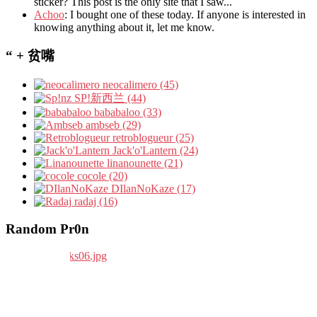
sticker? This post is the only site that I saw...
Achoo
: I bought one of these today. If anyone is interested in
knowing anything about it, let me know.
“ + 贫嘴
neocalimero (45)
SP!新西兰 (44)
bababaloo (33)
ambseb (29)
retroblogueur (25)
Jack'o'Lantern (24)
linanounette (21)
cocole (20)
DIlanNoKaze (17)
radaj (16)
Random Pr0n