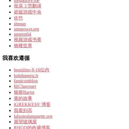
megadrive.me
母亲 3 范翻译
盗版游戏中央
佐竹
shmup
smspower.org
unseen64
视频游戏书斋
骑楼世界
我喜欢遵循
benishiro 8-16位内
bobdupneu.fr
famicomblog
钻Chavouet
狼獾Barjot
粪的故事
iGREKKESS' 博客
我看到高
lafautealamanette.org
展望玻璃屋
RHOD的收藏博客