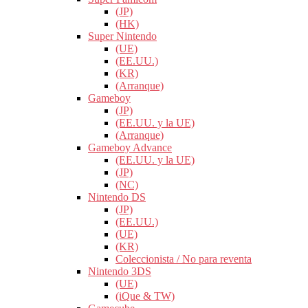
(JP)
(HK)
Super Nintendo
(UE)
(EE.UU.)
(KR)
(Arranque)
Gameboy
(JP)
(EE.UU. y la UE)
(Arranque)
Gameboy Advance
(EE.UU. y la UE)
(JP)
(NC)
Nintendo DS
(JP)
(EE.UU.)
(UE)
(KR)
Coleccionista / No para reventa
Nintendo 3DS
(UE)
(iQue & TW)