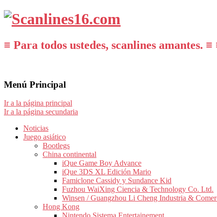
≡ Para todos ustedes, scanlines amantes. ≡ 
Menú Principal
Ir a la página principal
Ir a la página secundaria
Noticias
Juego asiático
Bootlegs
China continental
iQue Game Boy Advance
iQue 3DS XL Edición Mario
Famiclone Cassidy y Sundance Kid
Fuzhou WaiXing Ciencia & Technology Co. Ltd.
Winsen / Guangzhou Li Cheng Industria & Comer
Hong Kong
Nintendo Sistema Entertainement