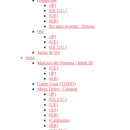
Gamecube
(JP)
(EE.UU.)
(UE)
(KR)
No para reventa / Demos
Wii
(JP)
(UE)
(EE.UU.)
Juego & Ver
Sega
Maestro del Sistema / Mark III
(UE)
(JP)
(KR)
Game Gear (TODO)
Mega Drive / Génesis
(JP)
(EE.UU.)
(UE)
(AS)
(KR)
(California)
(BR)