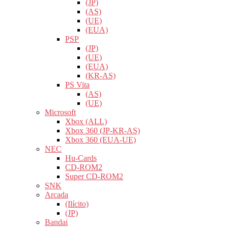
(JP)
(AS)
(UE)
(EUA)
PSP
(JP)
(UE)
(EUA)
(KR-AS)
PS Vita
(AS)
(UE)
Microsoft
Xbox (ALL)
Xbox 360 (JP-KR-AS)
Xbox 360 (EUA-UE)
NEC
Hu-Cards
CD-ROM2
Super CD-ROM2
SNK
Arcada
(Ilícito)
(JP)
Bandai