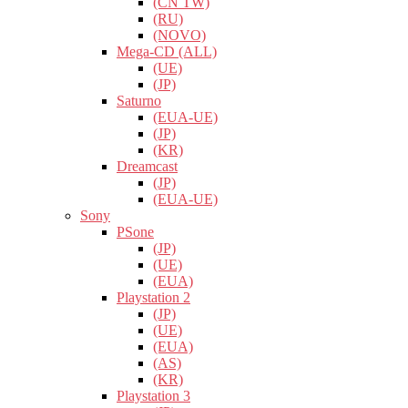
(CN TW)
(RU)
(NOVO)
Mega-CD (ALL)
(UE)
(JP)
Saturno
(EUA-UE)
(JP)
(KR)
Dreamcast
(JP)
(EUA-UE)
Sony
PSone
(JP)
(UE)
(EUA)
Playstation 2
(JP)
(UE)
(EUA)
(AS)
(KR)
Playstation 3