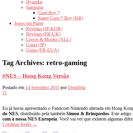
Hyundai
Samsung
Gam Boy *
Super Gam * Boy (KR)
Jogos em Papel
Revistas (JP-KOR)
Revistas (FR-UK)
Livros & Mooks (ALL)
Guias (JP)
Guias (FR-EUA)
Tag Archives:
retro-gaming
#NES – Hong Kong Versão
Postado em
14 Setembro 2011
por
Dentifritz
11
Eu já havia apresentado o Famicom Nintendo alterada em Hong Kon
do NES
, distribuído pela também
Simon & Brinquedos
. Este artig
com a nossa NES Europeia
. Você vai ver que existem algumas dife
Continue lendo
→