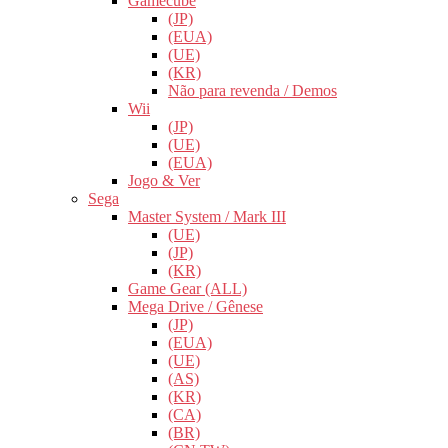
Gamecube
(JP)
(EUA)
(UE)
(KR)
Não para revenda / Demos
Wii
(JP)
(UE)
(EUA)
Jogo & Ver
Sega
Master System / Mark III
(UE)
(JP)
(KR)
Game Gear (ALL)
Mega Drive / Gênese
(JP)
(EUA)
(UE)
(AS)
(KR)
(CA)
(BR)