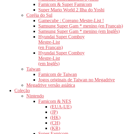
Famicom & Super Famicom
Super Mario World 2 Ilha do Yoshi
Coréia do Sul
Gamecube : Coreano Mestre-List !
Samsung Super Gam * menino (en Français)
Samsung Super Gam * menino (em Inglês)
Hyundai Super Comboy
Mestre-List
(en Français)
Hyundai Super Comboy
Mestre-List
(em Inglês)
Taiwan
Famicom de Taiwan
Jogos originais de Taiwan no Megadrive
Megadrive versão asiática
Coleção
Nintendo
Famicom & NES
(EUA-UE)
(JP)
(HK)
(CH)
(KR)
Super Famicom