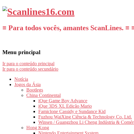
≡ Para todos vocês, amantes ScanLines. ≡ 
Menu principal
Ir para o conteúdo principal
Ir para o conteúdo secundário
Notícia
Jogos da Ásia
Bootlegs
China Continental
iQue Game Boy Advance
iQue 3DS XL Edição Mario
Famiclone Cassidy e Sundance Kid
Fuzhou WaiXing Ciência & Technology Co. Ltd.
Winsen / Guangzhou Li Cheng Indústria & Comér
Hong Kong
Nintendo Entertainment System