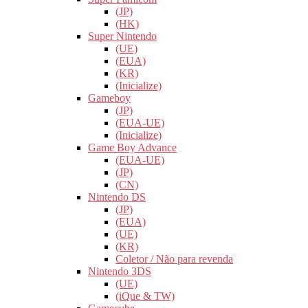
(JP)
(HK)
Super Nintendo
(UE)
(EUA)
(KR)
(Inicialize)
Gameboy
(JP)
(EUA-UE)
(Inicialize)
Game Boy Advance
(EUA-UE)
(JP)
(CN)
Nintendo DS
(JP)
(EUA)
(UE)
(KR)
Coletor / Não para revenda
Nintendo 3DS
(UE)
(iQue & TW)