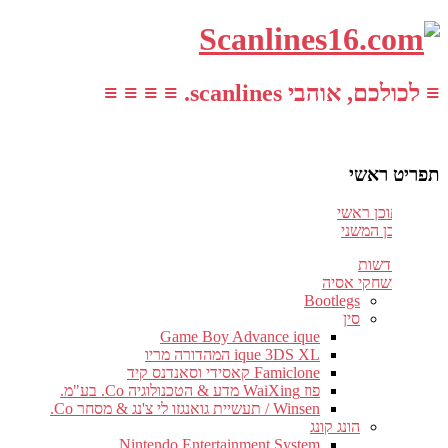
≡ לכולכם, אוהבי scanlines. ≡ ≡ ≡ ≡
תפריט ראשי
עבור לתוכן ראשי
דלג לתוכן המשני
חדשות
משחקי אסיה
Bootlegs
סין
Game Boy Advance ique
ique 3DS XL המהדורה מריו
Famiclone קאסידי וסאנדנס קיד
פוז WaiXing מדע & הטכנולוגיה Co. בע"מ.
Winsen / תעשיית גואנגזו לי צ'נג & מסחר Co.
הונג קונג
Nintendo Entertainment System