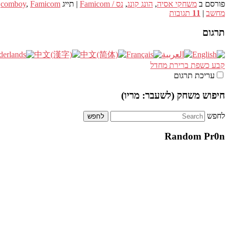
פורסם ב
משחקי אסיה
,
הונג קונג
,
נס / Famicom
|
תייג
Famicom
,
comboy
,
מחשב
|
11
תגובות
תרגום
קבע כשפת ברירת מחדל
עריכת תרגום
חיפוש משחק (לשעבר: מריו)
לחפש
Random Pr0n