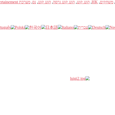
משחקים
,
HK
,
הונג קונג
,
הונג קונג גרסה
,
הונג קונג
,
נס
,
מערכת entertainement נינטנדו