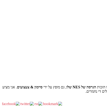
 הזכות
הגרסה של NES שלו
, גם מופץ על ידי
סיימון & צעצועים
. אני מציע
ם די נחמדים.