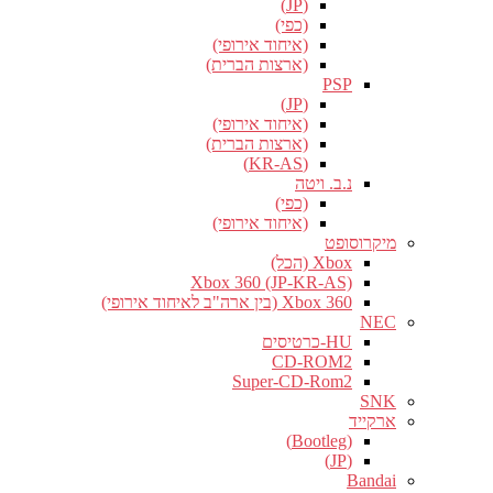
(JP)
(כפי)
(איחוד אירופי)
(ארצות הברית)
PSP
(JP)
(איחוד אירופי)
(ארצות הברית)
(KR-AS)
נ.ב. ויטה
(כפי)
(איחוד אירופי)
מיקרוסופט
Xbox (הכל)
Xbox 360 (JP-KR-AS)
Xbox 360 (בין ארה"ב לאיחוד אירופי)
NEC
HU-כרטיסים
CD-ROM2
Super-CD-Rom2
SNK
ארקייד
(Bootleg)
(JP)
Bandai