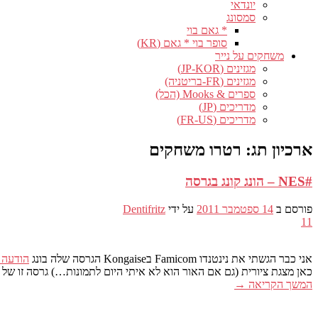
יונדאי
סמסונג
* גאם בוי
סופר בוי * גאם (KR)
משחקים על נייר
מגזינים (JP-KOR)
מגזינים (FR-בריטניה)
ספרים & Mooks (הכל)
מדריכים (JP)
מדריכים (FR-US)
ארכיון תג:
רטרו משחקים
#NES – הונג קונג בגרסה
פורסם ב
14 ספטמבר 2011
על ידי
Dentifritz
11
אני כבר הגשתי את נינטנדו Famicom בKongaise הגרסה שלה בונג
הודעה ז
כאן מצגת ציורית (גם אם האור הוא לא איתי היום לתמונות…) גרסה זו של ה
המשך הקריאה
→