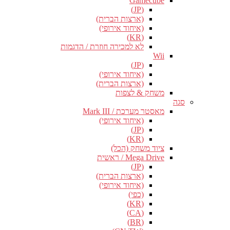
Gamecube
(JP)
(ארצות הברית)
(איחוד אירופי)
(KR)
לא למכירה חוזרת / הדגמות
Wii
(JP)
(איחוד אירופי)
(ארצות הברית)
משחק & לצפות
סגה
מאסטר מערכת / Mark III
(איחוד אירופי)
(JP)
(KR)
ציוד משחק (הכל)
Mega Drive / ראשית
(JP)
(ארצות הברית)
(איחוד אירופי)
(כפי)
(KR)
(CA)
(BR)