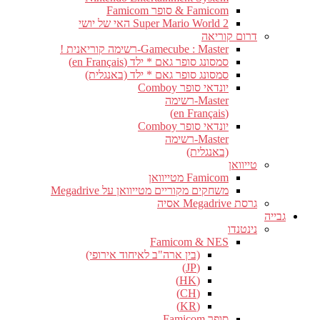
Famicom & סופר Famicom
Super Mario World 2 האי של יושי
דרום קוריאה
Gamecube : Master-רשימה קוריאנית !
סמסונג סופר גאם * ילד (en Français)
סמסונג סופר גאם * ילד (באנגלית)
יונדאי סופר Comboy
Master-רשימה
(en Français)
יונדאי סופר Comboy
Master-רשימה
(באנגלית)
טייוואן
Famicom מטייוואן
משחקים מקוריים מטייוואן על Megadrive
גרסת Megadrive אסיה
גבייה
נינטנדו
Famicom & NES
(בין ארה"ב לאיחוד אירופי)
(JP)
(HK)
(CH)
(KR)
סופר Famicom