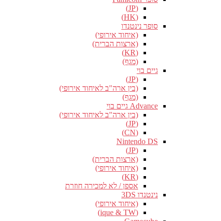
(JP)
(HK)
סופר נינטנדו
(איחוד אירופי)
(ארצות הברית)
(KR)
(מגף)
גיים בוי
(JP)
(בין ארה"ב לאיחוד אירופי)
(מגף)
Advance גיים בוי
(בין ארה"ב לאיחוד אירופי)
(JP)
(CN)
Nintendo DS
(JP)
(ארצות הברית)
(איחוד אירופי)
(KR)
אספן / לא למכירה חוזרת
נינטנדו 3DS
(איחוד אירופי)
(ique & TW)