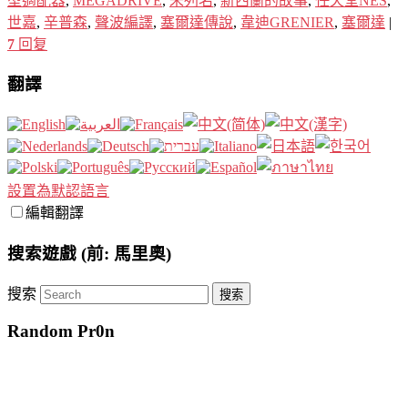
型適配器
,
MEGADRIVE
,
未列名
,
新西蘭的故事
,
任天堂NES
,
世嘉
,
辛普森
,
聲波編譯
,
塞爾達傳說
,
韋迪GRENIER
,
塞爾達
|
7
回复
翻譯
設置為默認語言
編輯翻譯
搜索遊戲 (前: 馬里奧)
搜索
Random Pr0n