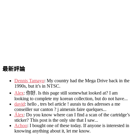
最新評論
Dennis Tamayo
:
My country had the Mega Drive back in the
1990s
,
but it’s in NTSC
.
Alex
: 你好.
Is this page still somewhat looked at
?
I am
looking to complete my korean collection
,
but do not have..
.
david
:
hello
,
tres bel article
!
aurais tu des adresses a me
conseiller sur canton
?
j aimerais faire quelques..
.
Álex
: Do you know where can I find a scan of the cartridge’s
sticker? This post is the only site that I saw...
Achoo
: I bought one of these today. If anyone is interested in
knowing anything about it, let me know.