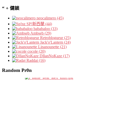
“ + 健談
neocalimero (45)
SP!新西蘭 (44)
bababaloo (33)
Ambseb (29)
Retroblogueur (25)
Jack'o'Lantern (24)
Linanounette (21)
cocole (20)
DIlanNoKaze (17)
Raddai (16)
Random Pr0n