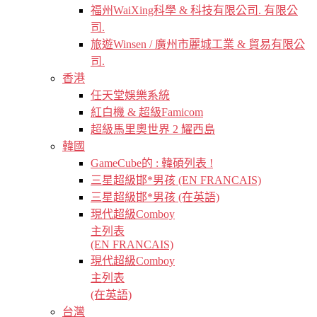
福州WaiXing科學 & 科技有限公司. 有限公
司.
旅遊Winsen / 廣州市麗城工業 & 貿易有限公
司.
香港
任天堂娛樂系統
紅白機 & 超級Famicom
超級馬里奧世界 2 耀西島
韓國
GameCube的 : 韓碩列表 !
三星超級邯*男孩 (EN FRANCAIS)
三星超級邯*男孩 (在英語)
現代超級Comboy
主列表
(EN FRANCAIS)
現代超級Comboy
主列表
(在英語)
台灣