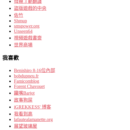
母親 3 範翻譯
盜版遊戲的中央
佐竹
Shmup
smspower.org
Unseen64
視頻遊戲書齋
世界商場
我喜歡
Benishiro 8-16位內部
bobdupneu.fr
Famicomblog
Forent Chavouet
饞嘴Barjot
故事狗屎
iGREKKESS' 博客
我看到高
lafautealamanette.org
展望玻璃屋