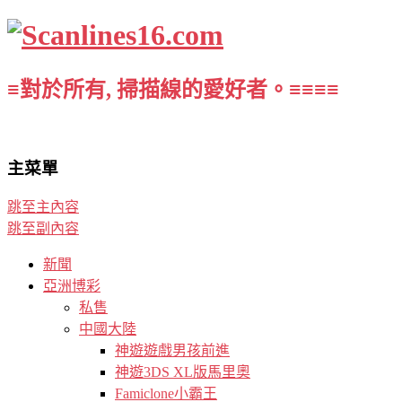
≡對於所有, 掃描線的愛好者。≡≡≡≡
主菜單
跳至主內容
跳至副內容
新聞
亞洲博彩
私售
中國大陸
神遊遊戲男孩前進
神遊3DS XL版馬里奧
Famiclone小霸王