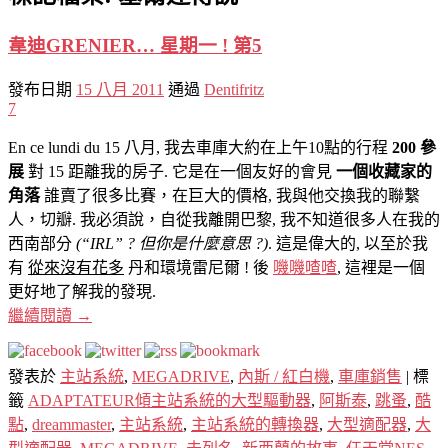
韋迪GRENIER… 星期一 ! 第5
發布日期
15 八月 2011
通過
Dentifritz
7
En ce lundi du 15 八月, 我去車庫大約在上午10點的行程
200 參
展
對 15 距離我的房子. 它是在一個友好的會見
一個收藏家的
角落
誰賣了很多比賽，在巨大的價格, 我與他交換我的聯繫
人，切瓣. 我必須說，自從我離開巴黎, 我不知道很多人在我的
西南部分
(“IRL” ? 但你是什麼意思 ?)
. 這是偉大的, 以至於我
有
從來沒有花多
丹和環境雷尼爾 ! 後
嘰嘰喳喳
, 這裡是一個
更好地了解我的發現.
繼續閱讀
→
發表於
主站系統
,
MEGADRIVE
,
內斯 / 紅白機
,
車庫銷售
|
標
籤
ADAPTATEUR傾主站系統的大型驅動器
,
阿斯泰
,
跳蚤
,
酷
點
,
dreammaster
,
主站系統
,
主站系統的轉換器
,
大型適配器
,
大