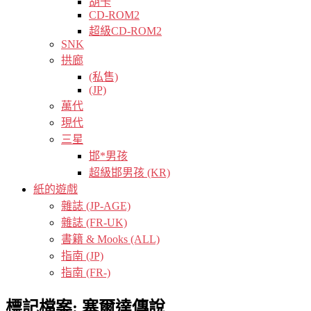
胡卡
CD-ROM2
超級CD-ROM2
SNK
拱廊
(私售)
(JP)
萬代
現代
三星
邯*男孩
超級邯男孩 (KR)
紙的遊戲
雜誌 (JP-AGE)
雜誌 (FR-UK)
書籍 & Mooks (ALL)
指南 (JP)
指南 (FR-)
標記檔案:
塞爾達傳說