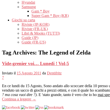
Hyundai
Samsung
Gam * Boy
Super Gam * Boy (KR)
Giochi su carta
Riviste (JP-KOR)
Riviste (FR-UK)
Libri & Mooks (TUTTI)
Guide (JP)
Guide (FR-US)
Tag Archives:
The Legend of Zelda
Vide-grenier voi… Lunedi ! Vol-5
Inviato il
15 Agosto 2011
da
Dentifritz
7
En ce lundi du 15 Agosto, Sono andato allo scoccare della 10 presso 
venduto un sacco di giochi a prezzi ottimi, e con il quale ho scambiat
? ma cosa vuoi dire ?)
. E 'stato grande, tanto è vero che io ho
mai spe
Continua a leggere
→