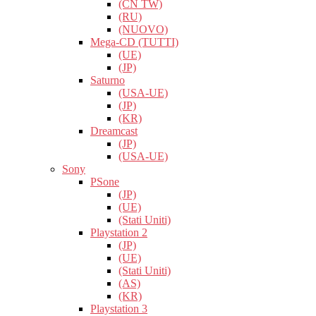
(CN TW)
(RU)
(NUOVO)
Mega-CD (TUTTI)
(UE)
(JP)
Saturno
(USA-UE)
(JP)
(KR)
Dreamcast
(JP)
(USA-UE)
Sony
PSone
(JP)
(UE)
(Stati Uniti)
Playstation 2
(JP)
(UE)
(Stati Uniti)
(AS)
(KR)
Playstation 3