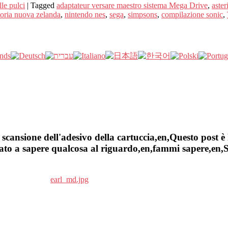
le pulci
|
Tagged
adaptateur versare maestro sistema Mega Drive
,
aster
toria nuova zelanda
,
nintendo nes
,
sega
,
simpsons
,
compilazione sonic
,
cansione dell'adesivo della cartuccia,en,Questo post è 
to a sapere qualcosa al riguardo,en,fammi sapere,en,Sel