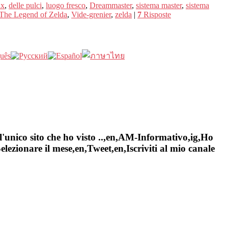
ix
,
delle pulci
,
luogo fresco
,
Dreammaster
,
sistema master
,
sistema
The Legend of Zelda
,
Vide-grenier
,
zelda
|
7
Risposte
l'unico sito che ho visto ..,en,AM-Informativo,ig,Ho
ezionare il mese,en,Tweet,en,Iscriviti al mio canale