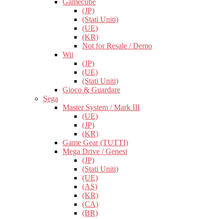
Gamecube
(JP)
(Stati Uniti)
(UE)
(KR)
Not for Resale / Demo
Wii
(JP)
(UE)
(Stati Uniti)
Gioco & Guardare
Sega
Master System / Mark III
(UE)
(JP)
(KR)
Game Gear (TUTTI)
Mega Drive / Genesi
(JP)
(Stati Uniti)
(UE)
(AS)
(KR)
(CA)
(BR)