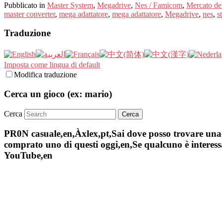
Pubblicato in
Master System
,
Megadrive
,
Nes / Famicom
,
Mercato del
master converter
,
mega adattatore
,
mega adattatore
,
Megadrive
,
nes
,
s
Traduzione
Imposta come lingua di default
Modifica traduzione
Cerca un gioco (ex: mario)
Cerca
PR0N casuale,en,Àxlex,pt,Sai dove posso trovare una s
comprato uno di questi oggi,en,Se qualcuno è interessa
YouTube,en