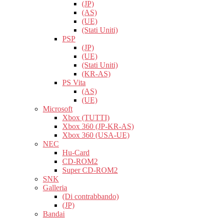
(JP)
(AS)
(UE)
(Stati Uniti)
PSP
(JP)
(UE)
(Stati Uniti)
(KR-AS)
PS Vita
(AS)
(UE)
Microsoft
Xbox (TUTTI)
Xbox 360 (JP-KR-AS)
Xbox 360 (USA-UE)
NEC
Hu-Card
CD-ROM2
Super CD-ROM2
SNK
Galleria
(Di contrabbando)
(JP)
Bandai