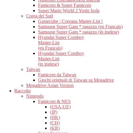
Famicom & Super Famicom
Super Mario World 2 Yoshi Isola
Corea del Sud
Gamecube : Coreana Master-List !
Samsung Super Gam * ragazzo (en Français)
Samsung Super Gam * ragazzo (in inglese)
Hyundai Super Comboy
Master-List
(en Français)
Hyundai Super Comboy
Master-List
(in inglese)
Taiwan
Famicom da Taiwan
Giochi originali di Taiwan su Megadrive
Megadrive Asian Version
Raccolta
Nintendo
Famicom & NES
(USA-UE)
(JP)
(HK)
(CH)
(KR)