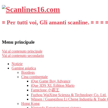
≡ Per tutti voi, Gli amanti scanline. ≡ ≡ ≡ 
Menu principale
Vai al contenuto principale
Vai al contenuto secondario
Notizie
Gaming asiatica
Bootlegs
Cina continentale
iQue Game Boy Advance
iQue 3DS XL Edition Mario
Famiclone 小霸王
Fuzhou WaiXing Scienza & Technology Co. Ltd.
Winsen / Guangzhou Li Cheng Industria & Trade 
Hong Kong
Nintendo Entertainement sistema