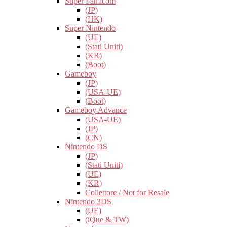
Super Famicom
(JP)
(HK)
Super Nintendo
(UE)
(Stati Uniti)
(KR)
(Boot)
Gameboy
(JP)
(USA-UE)
(Boot)
Gameboy Advance
(USA-UE)
(JP)
(CN)
Nintendo DS
(JP)
(Stati Uniti)
(UE)
(KR)
Collettore / Not for Resale
Nintendo 3DS
(UE)
(iQue & TW)