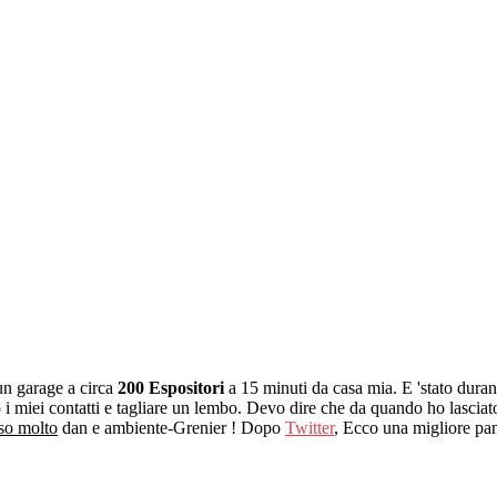
un garage a circa
200 Espositori
a 15 minuti da casa mia. E 'stato dura
o i miei contatti e tagliare un lembo. Devo dire che da quando ho lasci
so molto
dan e ambiente-Grenier ! Dopo
Twitter
, Ecco una migliore pa