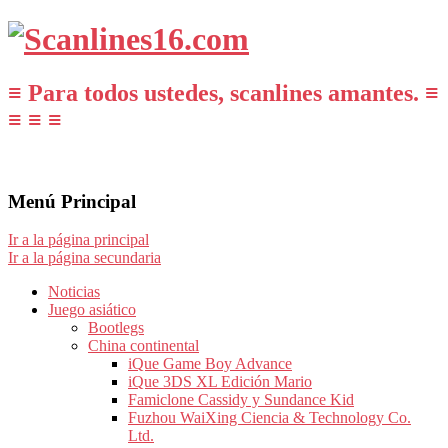
≡ Para todos ustedes, scanlines amantes. ≡
≡ ≡ ≡
Menú Principal
Ir a la página principal
Ir a la página secundaria
Noticias
Juego asiático
Bootlegs
China continental
iQue Game Boy Advance
iQue 3DS XL Edición Mario
Famiclone Cassidy y Sundance Kid
Fuzhou WaiXing Ciencia & Technology Co.
Ltd.