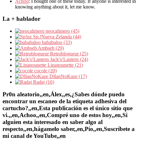
Achoo
: I bought one of these today. If anyone is interested in
knowing anything about it, let me know.
La + hablador
neocalimero (45)
Sp.!Nueva Zelanda (44)
bababaloo (33)
Ambseb (29)
Retroblogueur (25)
Jack'o'Lantern (24)
Linanounette (21)
cocole (20)
DIlanNoKaze (17)
Radaj (16)
Pr0n aleatorio,,en,Álex,,es,¿Sabes dónde puedo
encontrar un escaneo de la etiqueta adhesiva del
cartucho?,,en,Esta publicación es el único sitio que
vi.,,en,Achoo,,en,Compré uno de estos hoy,,en,Si
alguien esta interesado en saber algo al
respecto,,en,hágamelo saber,,en,Pío,,en,Suscríbete a
mi canal de YouTube,,en