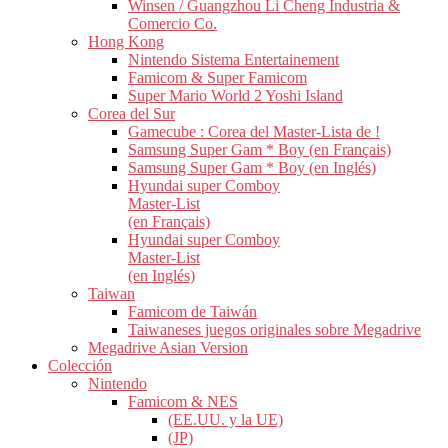
Winsen / Guangzhou Li Cheng Industria &
Comercio Co.
Hong Kong
Nintendo Sistema Entertainement
Famicom & Super Famicom
Super Mario World 2 Yoshi Island
Corea del Sur
Gamecube : Corea del Master-Lista de !
Samsung Super Gam * Boy (en Français)
Samsung Super Gam * Boy (en Inglés)
Hyundai super Comboy
Master-List
(en Français)
Hyundai super Comboy
Master-List
(en Inglés)
Taiwan
Famicom de Taiwán
Taiwaneses juegos originales sobre Megadrive
Megadrive Asian Version
Colección
Nintendo
Famicom & NES
(EE.UU. y la UE)
(JP)