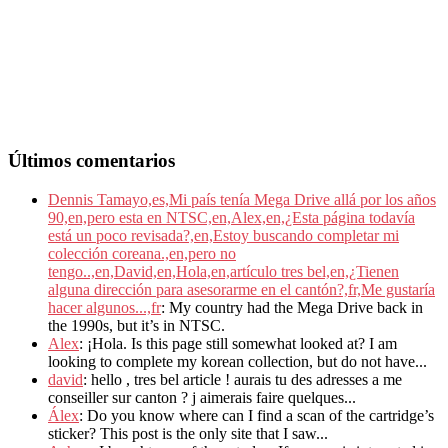
Últimos comentarios
Dennis Tamayo,es,Mi país tenía Mega Drive allá por los años
90,en,pero esta en NTSC,en,Alex,en,¿Esta página todavía
está un poco revisada?,en,Estoy buscando completar mi
colección coreana.,en,pero no
tengo..,en,David,en,Hola,en,artículo tres bel,en,¿Tienen
alguna dirección para asesorarme en el cantón?,fr,Me gustaría
hacer algunos...,fr
: My country had the Mega Drive back in
the 1990s, but it’s in NTSC.
Alex
: ¡Hola. Is this page still somewhat looked at? I am
looking to complete my korean collection, but do not have...
david
: hello , tres bel article ! aurais tu des adresses a me
conseiller sur canton ? j aimerais faire quelques...
Álex
: Do you know where can I find a scan of the cartridge’s
sticker? This post is the only site that I saw...