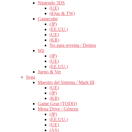
Nintendo 3DS
(UE)
(iQue & TW)
Gamecube
(JP)
(EE.UU.)
(UE)
(KR)
No para reventa / Demos
Wii
(JP)
(UE)
(EE.UU.)
Juego & Ver
Sega
Maestro del Sistema / Mark III
(UE)
(JP)
(KR)
Game Gear (TODO)
Mega Drive / Génesis
(JP)
(EE.UU.)
(UE)
(AS)