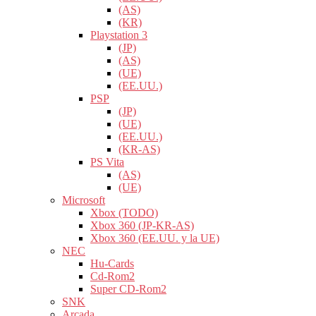
(AS)
(KR)
Playstation 3
(JP)
(AS)
(UE)
(EE.UU.)
PSP
(JP)
(UE)
(EE.UU.)
(KR-AS)
PS Vita
(AS)
(UE)
Microsoft
Xbox (TODO)
Xbox 360 (JP-KR-AS)
Xbox 360 (EE.UU. y la UE)
NEC
Hu-Cards
Cd-Rom2
Super CD-Rom2
SNK
Arcada