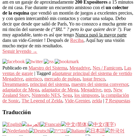
am en un garaje de aproximadamente
200 Expositores
a 15 minutos
de mi casa. Fue durante un encuentro amistoso con el
un colector
de la esquina
que vendió un montón de juegos a excelentes precios,
y con quien intercambió mis contactos y cortar una solapa. Debo
decir que desde que salió de París, Yo no conozco a mucha gente en
mi rincón del suroeste de
(“IRL” ? pero lo que quiere decir ?)
. Fue
muy agradable, tanto es así que tengo
Nunca pasó la mayor parte
dans un vide-Grenier ! Después de
Reciba
, Aquí hay una visión
mucho mejor de mis resultados.
Seguir leyendo
→
Publicado en
Maestro del Sistema
,
Megadrive
,
Nes / Famicom
,
Las
ventas de garaje
|
Tagged
adaptateur principal del sistema de vertido
Megadrive
,
asterisco
,
mercado de pulgas
,
lugar fresco
,
Dreammaster
,
principal del sistema
,
maestro del sistema conversor
,
adaptador de Mega
,
adaptador de Mega
,
Megadrive
,
nep
,
New
Zealand Story
,
Nintendo NES
,
Sega
,
los simpsons
,
la compilación
de Sonic
,
The Legend of Zelda
,
Vide-Grenier
,
zelda
|
7
Respuestas
Traducción