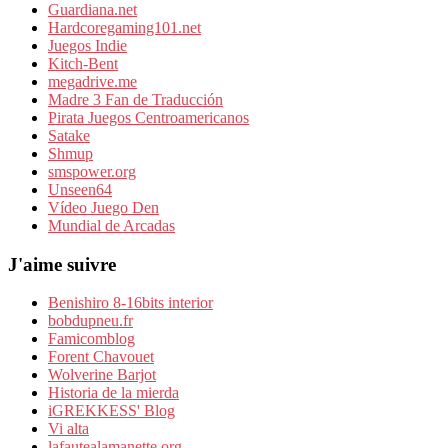
Guardiana.net
Hardcoregaming101.net
Juegos Indie
Kitch-Bent
megadrive.me
Madre 3 Fan de Traducción
Pirata Juegos Centroamericanos
Satake
Shmup
smspower.org
Unseen64
Vídeo Juego Den
Mundial de Arcadas
J'aime suivre
Benishiro 8-16bits interior
bobdupneu.fr
Famicomblog
Forent Chavouet
Wolverine Barjot
Historia de la mierda
iGREKKESS' Blog
Vi alta
lafautealamanette.org