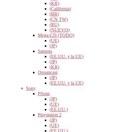
(KR)
(California)
(BR)
(CN TW)
(RU)
(NUEVO)
Mega-CD (TODO)
(UE)
(JP)
Saturno
(EE.UU. y la UE)
(JP)
(KR)
Dreamcast
(JP)
(EE.UU. y la UE)
Sony
PSone
(JP)
(UE)
(EE.UU.)
Playstation 2
(JP)
(UE)
(EE.UU.)