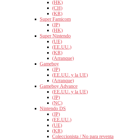
(HK)
(CH)
(KR)
Super Famicom
(JP)
(HK)
Super Nintendo
(UE)
(EE.UU.)
(KR)
(Arranque)
Gameboy
(JP)
(EE.UU. y la UE)
(Arranque)
Gameboy Advance
(EE.UU. y la UE)
(JP)
(NC)
Nintendo DS
(JP)
(EE.UU.)
(UE)
(KR)
Coleccionista / No para reventa