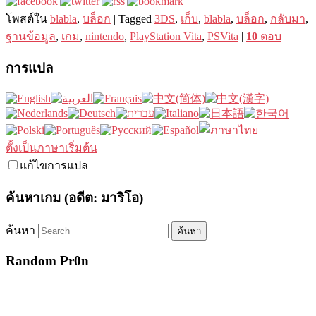
โพสต์ใน
blabla
,
บล็อก
|
Tagged
3DS
,
เก็บ
,
blabla
,
บล็อก
,
กลับมา
,
ฐานข้อมูล
,
เกม
,
nintendo
,
PlayStation Vita
,
PSVita
|
10
ตอบ
การแปล
ตั้งเป็นภาษาเริ่มต้น
แก้ไขการแปล
ค้นหาเกม (อดีต: มาริโอ)
ค้นหา
Random Pr0n