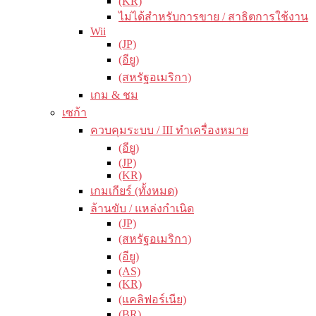
(KR)
ไม่ได้สำหรับการขาย / สาธิตการใช้งาน
Wii
(JP)
(อียู)
(สหรัฐอเมริกา)
เกม & ชม
เซก้า
ควบคุมระบบ / III ทำเครื่องหมาย
(อียู)
(JP)
(KR)
เกมเกียร์ (ทั้งหมด)
ล้านขับ / แหล่งกำเนิด
(JP)
(สหรัฐอเมริกา)
(อียู)
(AS)
(KR)
(แคลิฟอร์เนีย)
(BR)