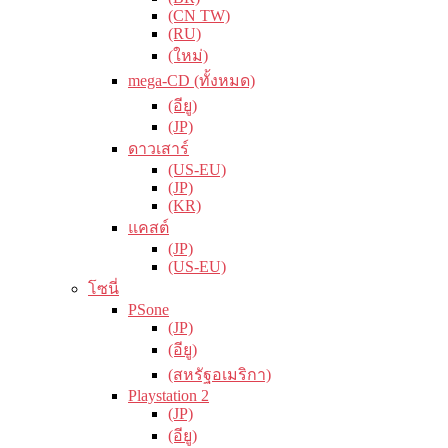
(CN TW)
(RU)
(ใหม่)
mega-CD (ทั้งหมด)
(อียู)
(JP)
ดาวเสาร์
(US-EU)
(JP)
(KR)
แคสต์
(JP)
(US-EU)
โซนี่
PSone
(JP)
(อียู)
(สหรัฐอเมริกา)
Playstation 2
(JP)
(อียู)