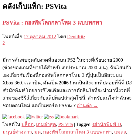
คลังเก็บแท็ก:
PSVita
PSVita : กองทัพโลกกลาโหม 3 แบบพกพา
โพสต์เมื่อ
17 ตุลาคม 2012
โดย
Dentifritz
2
มีการค้นพบชุดกับงวดที่สองบน PS2 ในช่วงที่เรียบง่าย 2000
(ช่วงของเกมที่ขายได้สำหรับงบประมาณ 2000 เยน), ฉันโยนตัว
เองเกี่ยวกับเรื่องนี้กองทัพโลกกลาโหม 3 ญี่ปุ่นเป็นอิสระบน
Xbox 360. เวลาบิน, มันเป็น
2006 !
หกปีหลังจากที่ปล่อยที่นี่ที่
D3
สำนักพิมพ์
โดยการรีไซเคิลและการตัดสินใจที่จะนำมานี้งวดที่
สามของซีรีส์เกี่ยวกับแล็ปท็อปล่าสุดโซนี่. สำหรับแน่ใจว่าฉันจะ
ชอบตอนใหม่ แต่เป็นพอร์ต PSVita ?
อ่านต่อ
→
โพสต์ใน
บล็อก
,
เกมล่าสุด
,
PS Vita
|
Tagged
3สำนักพิมพ์ D
,
มนุษย์ต่างดาว
,
มด
,
กองทัพโลกกลาโหม 3 แบบพกพา
,
แมลง
,