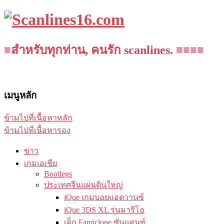
≡สำหรับทุกท่าน, คนรัก scanlines. ≡≡≡≡
เมนูหลัก
ข้ามไปที่เนื้อหาหลัก
ข้ามไปที่เนื้อหารอง
ข่าว
เกมเอเชีย
Bootlegs
ประเทศจีนแผ่นดินใหญ่
iQue เกมบอยแอดวานซ์
iQue 3DS XL รุ่นมาริโอ
เด็ก Famiclone ซันแดนซ์