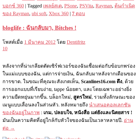
บอกซ์ 360
|
Tagged
เพลย์สเต
,
PSone
,
PSVita
,
Rayman
,
ต้นกำเนิด
ของ Rayman
,
ubi soft
,
Xbox 360
|
7
ตอบ
bloglife : ฉันกลับมา, Bitches !
โพสต์เมื่อ
1 มีนาคม 2012
โดย
Dentifritz
10
หลังจากที่น่าเกลียดตัดเซิร์ฟเวอร์ของฉันเชื่อมต่อกับข้อบกพร่อง
ในแม่แบบของฉัน, แต่การจ่ายเงิน, ฉันกลับมาหลังจากเดือนของ
การขาด. ในขณะที่คุณจะสังเกตเห็น,
Scanlines16.com ดึง
, ด้วย
การออกแบบที่เรียบง่าย, tappe น้อยตา, และโดยเฉพาะอย่างยิ่ง
ความยืดหยุ่นมากขึ้น. บล็อกใหม่,
สูตรใหม่
, รวมทั้งลักษณะของ
เมนูแบบเลื่อนลงในส่วนหัว. หลังหมายถึง
นำเสนอคอลเลกชัน
ของฉันอยู่ในภาพ
:
เกม, ปลอบใจ, หนังสือ แต่ยังและนิตยสาร !
มันเป็นความคิดที่อยู่ใกล้กับหัวใจของฉันเป็นเวลาหลายปี.
อ่าน
ต่อ
→