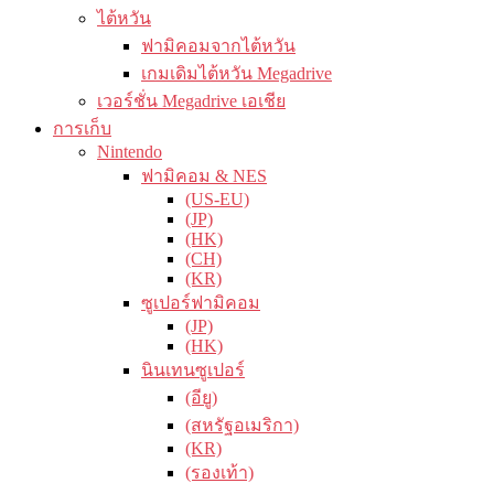
ไต้หวัน
ฟามิคอมจากไต้หวัน
เกมเดิมไต้หวัน Megadrive
เวอร์ชั่น Megadrive เอเชีย
การเก็บ
Nintendo
ฟามิคอม & NES
(US-EU)
(JP)
(HK)
(CH)
(KR)
ซูเปอร์ฟามิคอม
(JP)
(HK)
นินเทนซูเปอร์
(อียู)
(สหรัฐอเมริกา)
(KR)
(รองเท้า)