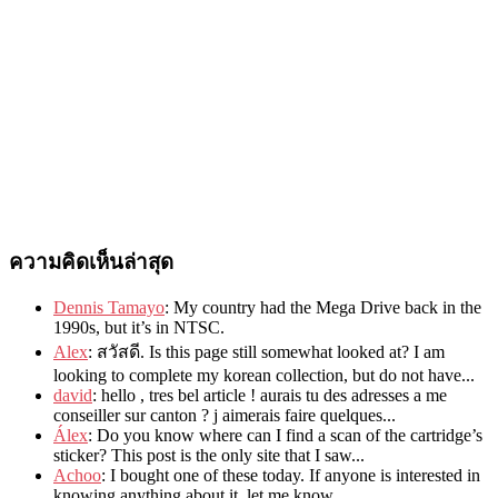
ความคิดเห็นล่าสุด
Dennis Tamayo
:
My country had the Mega Drive back in the
1990s
,
but it’s in NTSC
.
Alex
: สวัสดี.
Is this page still somewhat looked at
?
I am
looking to complete my korean collection
,
but do not have..
.
david
:
hello
,
tres bel article
!
aurais tu des adresses a me
conseiller sur canton
?
j aimerais faire quelques..
.
Álex
: Do you know where can I find a scan of the cartridge’s
sticker? This post is the only site that I saw...
Achoo
: I bought one of these today. If anyone is interested in
knowing anything about it, let me know.