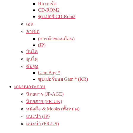
Hu การ์ด
CD-ROM2
ซุปเปอร์ CD-Rom2
เอส
อาเขต
(การค้าของเถื่อน)
(JP)
บันได
ฮุนได
ซัมซุง
Gam Boy *
ซุปเปอร์บอย Gam * (KR)
เกมบนกระดาษ
นิตยสาร (JP-AGE)
นิตยสาร (FR-UK)
หนังสือ & Mooks (ทั้งหมด)
แนะนำ (JP)
แนะนำ (FR-US)