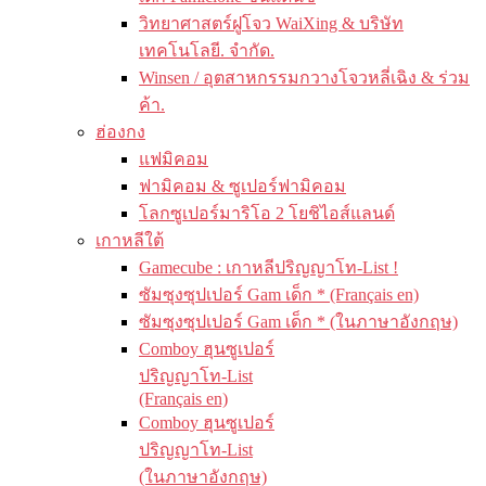
วิทยาศาสตร์ฝูโจว WaiXing & บริษัท
เทคโนโลยี. จำกัด.
Winsen / อุตสาหกรรมกวางโจวหลี่เฉิง & ร่วม
ค้า.
ฮ่องกง
แฟมิคอม
ฟามิคอม & ซูเปอร์ฟามิคอม
โลกซูเปอร์มาริโอ 2 โยชิไอส์แลนด์
เกาหลีใต้
Gamecube : เกาหลีปริญญาโท-List !
ซัมซุงซุปเปอร์ Gam เด็ก * (Français en)
ซัมซุงซุปเปอร์ Gam เด็ก * (ในภาษาอังกฤษ)
Comboy ฮุนซูเปอร์
ปริญญาโท-List
(Français en)
Comboy ฮุนซูเปอร์
ปริญญาโท-List
(ในภาษาอังกฤษ)