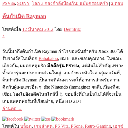
PSVita
,
SONY
,
โลก 3 กองกำลังป้องกัน: ฉบับครอบครัว
|
2
ตอบ
ต้นกำเนิด Rayman
โพสต์เมื่อ
12 มีนาคม 2012
โดย
Dentifritz
7
วันนี้มาถึงต้นกำเนิด Rayman กำไรของฉันสำหรับ Xbox 360 ได้
รับรางวัลในบล็อก
Bababaloo
, ผม hi และขอบคุณทาง. ในขณะ
เดียวกัน, ผมตกหลุมรัก
มือถือรุ่น PSVita
, แต่มันไม่สำคัญเพราะ
ทั้งสองรุ่นจะประกอบส่วนใหญ่. เกมจังหวะหัวใจล่าสุดลงวันที่,
ต้นกำเนิด Rayman เป็นเกมที่ฉันควรจะให้อาหารสำหรับความ
คิดกับผู้เผยแพร่อื่น ๆ, tête Nintendo (immaginez ผลสืบเนื่องที่จะ
เชื่อมโยงไปยังอดีตในสไตล์นี้ !). ชอบสิ่งที่มันเป็นไปได้ที่จะเป็น
เกมแพลตฟอร์มที่เรียบง่าย, หนึ่ง HD 2D !
อ่านต่อ
→
โพสต์ใน
บล็อก
,
เกมล่าสุด
,
PS Vita
,
PSone
,
Retro-Gaming
,
เอกซ์