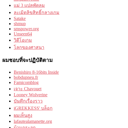
แม่ 3 แปลพัดลม
ละเมิดลิขสิทธิ์กลางเกม
Satake
shmup
smspower.org
Unseen64
วิดีโอเกม
โลกของศาสนา
ผมชอบที่จะปฏิบัติตาม
Benishiro 8-16bits Inside
bobdupneu.fr
Famicomblog
เจาะ Chavouet
Looney Wolverine
บันทึกเรื่องราว
iGREKKESS' บล็อก
ผมเห็นสูง
lafautealamanette.org
บ้านกระจก