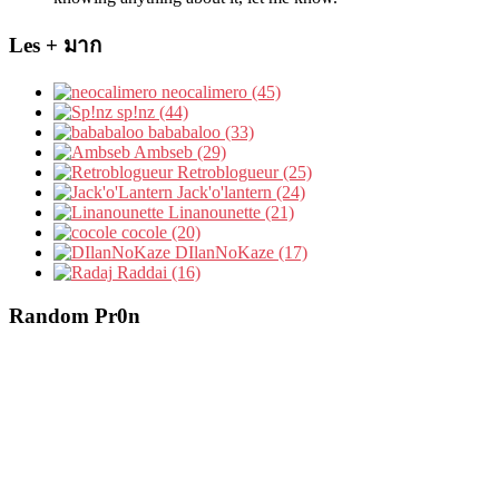
Les + มาก
neocalimero (45)
sp!nz (44)
bababaloo (33)
Ambseb (29)
Retroblogueur (25)
Jack'o'lantern (24)
Linanounette (21)
cocole (20)
DIlanNoKaze (17)
Raddai (16)
Random Pr0n