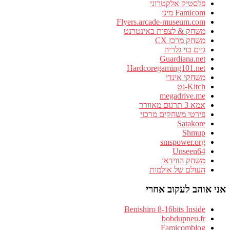
פלסטיק אלקטרוני
Famicom מיני
Flyers.arcade-museum.com
משחק & לצפות באינטרנט
משחק מרכז CX
גיים בוי גלריה
Guardiana.net
Hardcoregaming101.net
משחקי אינדי
Kitch-נט
megadrive.me
אמא 3 תרגום מאוורר
פירטי משחקים מרכזי
Satakore
Shmup
smspower.org
Unseen64
משחק הווידאו
העולם של אולמות
אני אוהב לעקוב אחרי
Benishiro 8-16bits Inside
bobdupneu.fr
Famicomblog