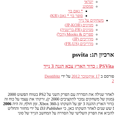
יונדאי
סמסונג
* גאם בוי
סופר בוי * גאם (KR)
משחקים על נייר
מגזינים (JP-KOR)
מגזינים (FR-בריטניה)
ספרים & Mooks (הכל)
מדריכים (JP)
מדריכים (FR-US)
ארכיון תג:
psvita
PSVita : כדור הארץ צבא הגנה 3 נייד
פורסם ב
17 אוקטובר 2012
על ידי
Dentifritz
2
לאחר שגילה את הסדרה עם הפרק השני על PS2 בטווח הפשוט 2000
(מגוון של משחקים נמכר לתקציבים 2000 ין), זרקתי את עצמי על כוח זה
כדור הארץ ההגנה 3 יפן על השקתו ב-Xbox 360. זמן חולף, זה היה
2006
!
שש שנים לאחר השקתו כאן, כי
D3 Publisher
על ידי מחזור והחליט
להביא את הפרק השלישי של הסדרה על המחשב הנייד של סוני