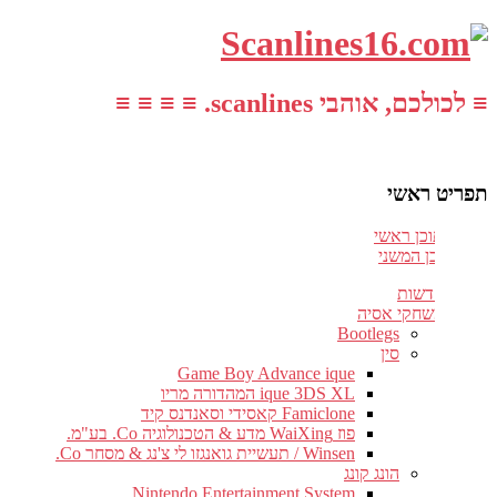
≡ לכולכם, אוהבי scanlines. ≡ ≡ ≡ ≡
תפריט ראשי
עבור לתוכן ראשי
דלג לתוכן המשני
חדשות
משחקי אסיה
Bootlegs
סין
Game Boy Advance ique
ique 3DS XL המהדורה מריו
Famiclone קאסידי וסאנדנס קיד
פוז WaiXing מדע & הטכנולוגיה Co. בע"מ.
Winsen / תעשיית גואנגזו לי צ'נג & מסחר Co.
הונג קונג
Nintendo Entertainment System