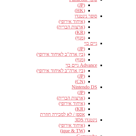
(JP)
(HK)
סופר נינטנדו
(איחוד אירופי)
(ארצות הברית)
(KR)
(מגף)
גיים בוי
(JP)
(בין ארה"ב לאיחוד אירופי)
(מגף)
Advance גיים בוי
(בין ארה"ב לאיחוד אירופי)
(JP)
(CN)
Nintendo DS
(JP)
(ארצות הברית)
(איחוד אירופי)
(KR)
אספן / לא למכירה חוזרת
נינטנדו 3DS
(איחוד אירופי)
(ique & TW)