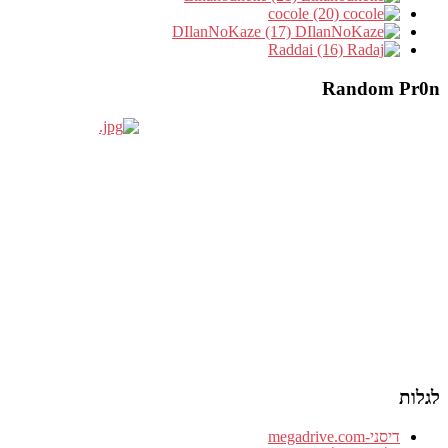
cocole (20)
DIlanNoKaze (17)
Raddai (16)
Random Pr0n
לגלות
דיסני-megadrive.com