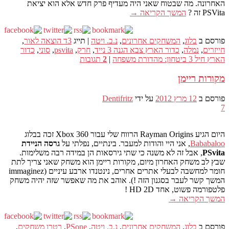
האחרונה. מה שבטוח שאני היה מעדיף פרק חדש אלא הוא יציאת
PSVita זה ?
המשך הקריאה
→
פורסם ב
בלוג
,
המשחקים אחרונים
,
נ.ב. ויטה
|
תייג
3ד הוצאה לאור
,
חייזרים
,
נמלה
,
כדור הארץ צבא הגנה 3 נייד
,
חרק
,
psvita
,
סוני
,
כדור
הארץ חיל 3 ביטחון: מהדורת משפחה
|
2
תגובות
מקורות ריימן
פורסם ב
12 מרץ 2012
על ידי
Dentifritz
7
היום הגיע Rayman Origins הרווח שלי עבור Xbox 360 זכה בבלוג
Bababaloo
, אני היי והודות למעבר. בינתיים, נפלתי על
גרסה הניידת
PSvita
, אבל זה לא משנה כי שתי גירסאות הן במידה רבה משלימות.
שבץ לב משחק האחרון מיום, מקורות ריימן הוא משחק שאני צריך לתת
חומר למחשבה לבעלי אתרים אחרים, נינטנדו ארבע עיניים (immaginez
המשך קשר לעבר בסגנון הזה !). אוהב את מה שאפשר שזה יהיה משחק
פלטפורמה פשוט, אחד HD 2D !
המשך הקריאה
→
פורסם ב
בלוג
,
המשחקים אחרונים
,
נ.ב. ויטה
,
PSone
,
רטרו משחקים
,