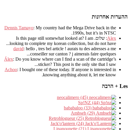
ההערות אחרונות
Dennis Tamayo
:
My country had the Mega Drive back in the
.
1990s
,
but it’s in NTSC
Alex
: שלום.
I am
?
Is this page still somewhat looked at
.
looking to complete my korean collection
,
but do not have..
david
:
hello
,
tres bel article
!
aurais tu des adresses a me
.
conseiller sur canton
?
j aimerais faire quelques..
Álex
: Do you know where can I find a scan of the cartridge’s
sticker? This post is the only site that I saw...
Achoo
: I bought one of these today. If anyone is interested in
knowing anything about it, let me know.
Les + הרבה
neocalimero (45)
Sp!NZ (44)
bababaloo (33)
Ambseb (29)
Retroblogueur (25)
Jack'o'lantern (24)
Linanounette (21)