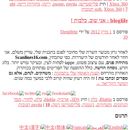
Xbox 360
|
תייג
פלייסטיישן
,
psvita
,
psone
,
ריימן
,
מקורות ריימן
,
ubi
7
|
Xbox 360
,
soft
תגובות
bloglife : אני שוב, כלבות !
פורסם ב
1 מרץ 2012
על ידי
Dentifritz
10
לאחר גרזן מכוער השרת שלי מחובר לפגם בתבנית שלי, עדיין משלם, אני
חוזר לאחר חודשים של היעדרות. כפי שתבחין,
Scanlines16.com
מתיחת פנים
, עם עיצוב פשוט, tappe לפחות לעין, ובעיקר גמיש יותר. בלוג
חדש,
נוסחה חדשה
, כולל ההופעה של תפריטים נפתחים בכותרת.
האחרון מתייחס
הצגת האוסף שלי בתמונות
:
משחקים, לנחם, אלא גם
ספרים וכתבי עת !
זה היה רעיון שהיה קרוב ללבי במשך כמה שנים.
המשך הקריאה
→
פורסם ב
Blabla
,
בלוג
|
תייג
3DS
,
ארכיון
,
blabla
,
בלוג
,
לחזור
,
מסד
הנתונים
,
משחקים
,
נינטנדו
,
פלייסטיישן ויטה
,
10
|
psvita
תגובות
תרגום