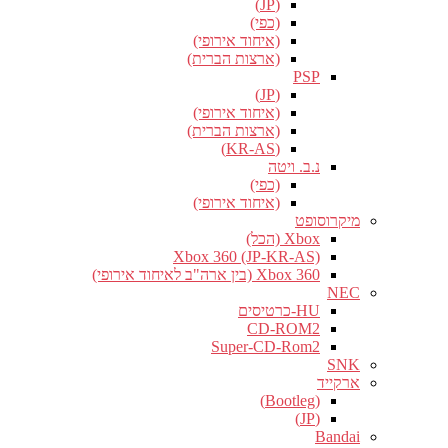
(JP)
(כפי)
(איחוד אירופי)
(ארצות הברית)
PSP
(JP)
(איחוד אירופי)
(ארצות הברית)
(KR-AS)
נ.ב. ויטה
(כפי)
(איחוד אירופי)
מיקרוסופט
Xbox (הכל)
Xbox 360 (JP-KR-AS)
Xbox 360 (בין ארה"ב לאיחוד אירופי)
NEC
HU-כרטיסים
CD-ROM2
Super-CD-Rom2
SNK
ארקייד
(Bootleg)
(JP)
Bandai