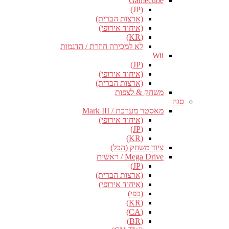
Gamecube
(JP)
(ארצות הברית)
(איחוד אירופי)
(KR)
לא למכירה חוזרת / הדגמות
Wii
(JP)
(איחוד אירופי)
(ארצות הברית)
משחק & לצפות
סגה
מאסטר מערכת / Mark III
(איחוד אירופי)
(JP)
(KR)
ציוד משחק (הכל)
Mega Drive / ראשית
(JP)
(ארצות הברית)
(איחוד אירופי)
(כפי)
(KR)
(CA)
(BR)