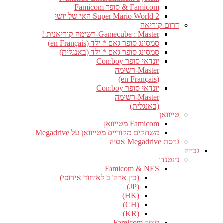
Famicom & סופר Famicom
Super Mario World 2 האי של יושי
דרום קוריאה
Gamecube : Master-רשימה קוריאנית !
סמסונג סופר גאם * ילד (en Français)
סמסונג סופר גאם * ילד (באנגלית)
יונדאי סופר Comboy
Master-רשימה
(en Français)
יונדאי סופר Comboy
Master-רשימה
(באנגלית)
טייוואן
Famicom מטייוואן
משחקים מקוריים מטייוואן על Megadrive
גרסת Megadrive אסיה
גבייה
נינטנדו
Famicom & NES
(בין ארה"ב לאיחוד אירופי)
(JP)
(HK)
(CH)
(KR)
סופר Famicom