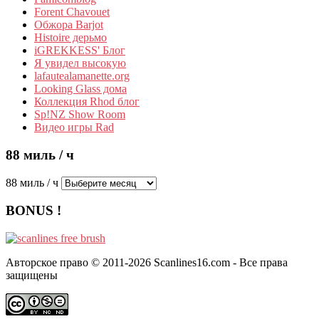
Forent Chavouet
Обжора Barjot
Histoire дерьмо
iGREKKESS' Блог
Я увидел высокую
lafautealamanette.org
Looking Glass дома
Коллекция Rhod блог
Sp!NZ Show Room
Видео игры Rad
88 миль / ч
88 миль / ч
BONUS !
Авторское право © 2011-2026 Scanlines16.com - Все права
защищены