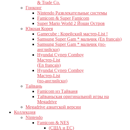
& Trade Co.
Гонконг
Nintendo Развлекательные системы
Famicom & Super Famicom
Super Mario World 2 Йоши Остров
Южная Корея
Gamecube : Корейский мастер-List !
Samsung Super Gam * мальчик (En français)
Samsung Super Gam * мальчик (по-
английски)
Hyundai Супер Comboy
Мастер-List
(En français)
Hyundai Супер Comboy
Мастер-List
(по-английски)
Тайвань
Famicom из Тайваня
Тайваньская оригинальной игры на
Megadrive
Megadrive азиатской версии
Коллекция
Nintendo
Famicom & NES
(США и ЕС)