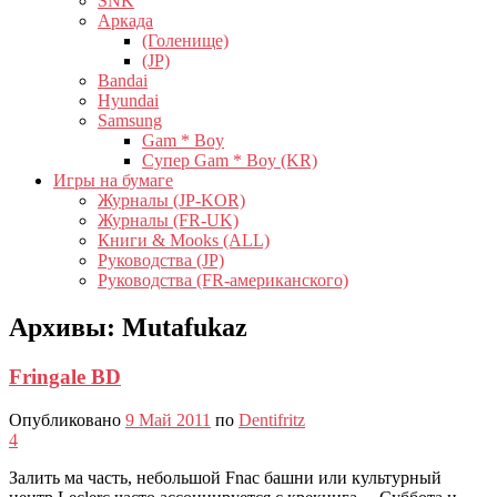
SNK
Аркада
(Голенище)
(JP)
Bandai
Hyundai
Samsung
Gam * Boy
Супер Gam * Boy (KR)
Игры на бумаге
Журналы (JP-KOR)
Журналы (FR-UK)
Книги & Mooks (ALL)
Руководства (JP)
Руководства (FR-американского)
Архивы:
Mutafukaz
Fringale BD
Опубликовано
9 Май 2011
по
Dentifritz
4
Залить ма часть, небольшой Fnac башни или культурный