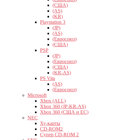
(США)
(AS)
(KR)
Playstation 3
(JP)
(AS)
(Евросоюз)
(США)
PSP
(JP)
(Евросоюз)
(США)
(KR-AS)
PS Vita
(AS)
(Евросоюз)
Microsoft
Xbox (ALL)
Xbox 360 (JP-KR-AS)
Xbox 360 (США и ЕС)
NEC
Ху-карты
CD-ROM2
Супер CD-ROM 2