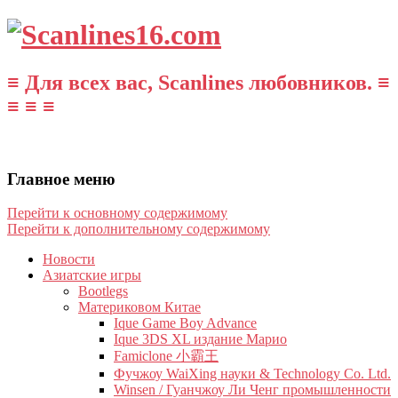
≡ Для всех вас, Scanlines любовников. ≡
≡ ≡ ≡
Главное меню
Перейти к основному содержимому
Перейти к дополнительному содержимому
Новости
Азиатские игры
Bootlegs
Материковом Китае
Ique Game Boy Advance
Ique 3DS XL издание Марио
Famiclone 小霸王
Фучжоу WaiXing науки & Technology Co. Ltd.
Winsen / Гуанчжоу Ли Ченг промышленности