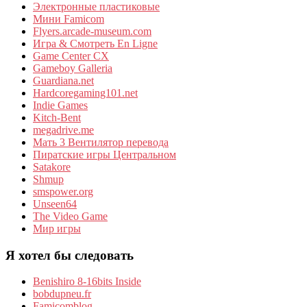
Электронные пластиковые
Мини Famicom
Flyers.arcade-museum.com
Игра & Смотреть En Ligne
Game Center CX
Gameboy Galleria
Guardiana.net
Hardcoregaming101.net
Indie Games
Kitch-Bent
megadrive.me
Мать 3 Вентилятор перевода
Пиратские игры Центральном
Satakore
Shmup
smspower.org
Unseen64
The Video Game
Мир игры
Я хотел бы следовать
Benishiro 8-16bits Inside
bobdupneu.fr
Famicomblog