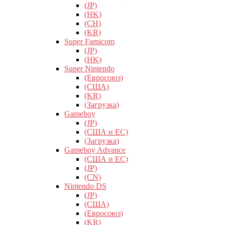
(JP)
(HK)
(CH)
(KR)
Super Famicom
(JP)
(HK)
Super Nintendo
(Евросоюз)
(США)
(KR)
(Загрузка)
Gameboy
(JP)
(США и ЕС)
(Загрузка)
Gameboy Advance
(США и ЕС)
(JP)
(CN)
Nintendo DS
(JP)
(США)
(Евросоюз)
(KR)