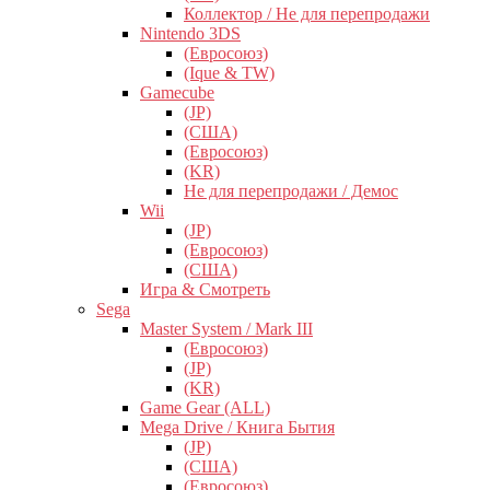
Коллектор / Не для перепродажи
Nintendo 3DS
(Евросоюз)
(Ique & TW)
Gamecube
(JP)
(США)
(Евросоюз)
(KR)
Не для перепродажи / Демос
Wii
(JP)
(Евросоюз)
(США)
Игра & Смотреть
Sega
Master System / Mark III
(Евросоюз)
(JP)
(KR)
Game Gear (ALL)
Mega Drive / Книга Бытия
(JP)
(США)
(Евросоюз)