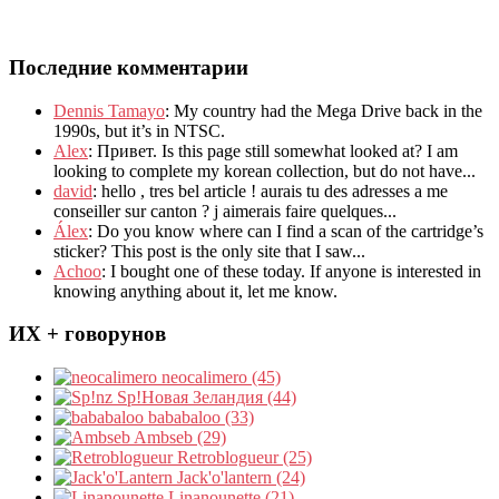
Последние комментарии
Dennis Tamayo
:
My country had the Mega Drive back in the
1990s
,
but it’s in NTSC
.
Alex
: Привет.
Is this page still somewhat looked at
?
I am
looking to complete my korean collection
,
but do not have..
.
david
:
hello
,
tres bel article
!
aurais tu des adresses a me
conseiller sur canton
?
j aimerais faire quelques..
.
Álex
: Do you know where can I find a scan of the cartridge’s
sticker? This post is the only site that I saw...
Achoo
: I bought one of these today. If anyone is interested in
knowing anything about it, let me know.
ИХ + говорунов
neocalimero (45)
Sp!Новая Зеландия (44)
bababaloo (33)
Ambseb (29)
Retroblogueur (25)
Jack'o'lantern (24)
Linanounette (21)