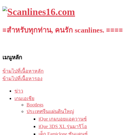
≡สำหรับทุกท่าน, คนรัก scanlines. ≡≡≡≡
เมนูหลัก
ข้ามไปที่เนื้อหาหลัก
ข้ามไปที่เนื้อหารอง
ข่าว
เกมเอเชีย
Bootlegs
ประเทศจีนแผ่นดินใหญ่
iQue เกมบอยแอดวานซ์
iQue 3DS XL รุ่นมาริโอ
เด็ก Famiclone ซันแดนซ์