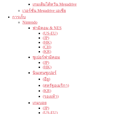
เกมเดิมไต้หวัน Megadrive
เวอร์ชั่น Megadrive เอเชีย
การเก็บ
Nintendo
ฟามิคอม & NES
(US-EU)
(JP)
(HK)
(CH)
(KR)
ซูเปอร์ฟามิคอม
(JP)
(HK)
นินเทนซูเปอร์
(อียู)
(สหรัฐอเมริกา)
(KR)
(รองเท้า)
เกมบอย
(JP)
(US-EU)