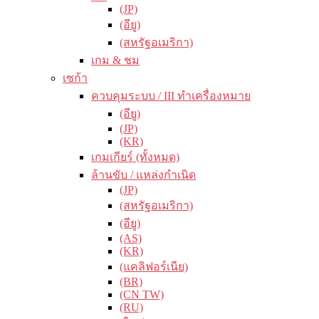
(JP)
(อียู)
(สหรัฐอเมริกา)
เกม & ชม
เซก้า
ควบคุมระบบ / III ทำเครื่องหมาย
(อียู)
(JP)
(KR)
เกมเกียร์ (ทั้งหมด)
ล้านขับ / แหล่งกำเนิด
(JP)
(สหรัฐอเมริกา)
(อียู)
(AS)
(KR)
(แคลิฟอร์เนีย)
(BR)
(CN TW)
(RU)