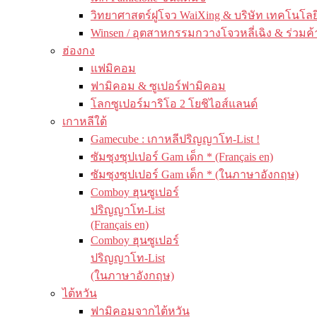
วิทยาศาสตร์ฝูโจว WaiXing & บริษัท เทคโนโลยี
Winsen / อุตสาหกรรมกวางโจวหลี่เฉิง & ร่วมค้
ฮ่องกง
แฟมิคอม
ฟามิคอม & ซูเปอร์ฟามิคอม
โลกซูเปอร์มาริโอ 2 โยชิไอส์แลนด์
เกาหลีใต้
Gamecube : เกาหลีปริญญาโท-List !
ซัมซุงซุปเปอร์ Gam เด็ก * (Français en)
ซัมซุงซุปเปอร์ Gam เด็ก * (ในภาษาอังกฤษ)
Comboy ฮุนซูเปอร์
ปริญญาโท-List
(Français en)
Comboy ฮุนซูเปอร์
ปริญญาโท-List
(ในภาษาอังกฤษ)
ไต้หวัน
ฟามิคอมจากไต้หวัน