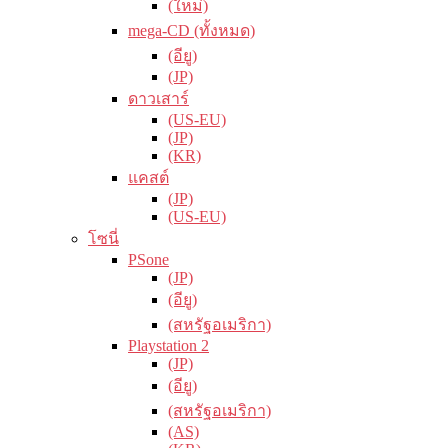
(ใหม่)
mega-CD (ทั้งหมด)
(อียู)
(JP)
ดาวเสาร์
(US-EU)
(JP)
(KR)
แคสต์
(JP)
(US-EU)
โซนี่
PSone
(JP)
(อียู)
(สหรัฐอเมริกา)
Playstation 2
(JP)
(อียู)
(สหรัฐอเมริกา)
(AS)