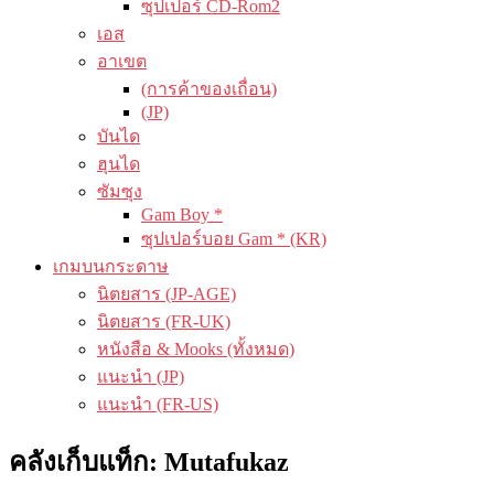
ซุปเปอร์ CD-Rom2
เอส
อาเขต
(การค้าของเถื่อน)
(JP)
บันได
ฮุนได
ซัมซุง
Gam Boy *
ซุปเปอร์บอย Gam * (KR)
เกมบนกระดาษ
นิตยสาร (JP-AGE)
นิตยสาร (FR-UK)
หนังสือ & Mooks (ทั้งหมด)
แนะนำ (JP)
แนะนำ (FR-US)
คลังเก็บแท็ก:
Mutafukaz