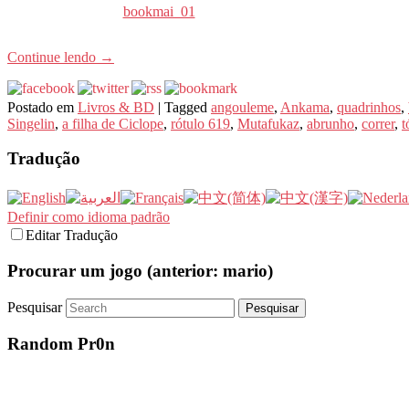
bookmai_01
Continue lendo
→
Postado em
Livros & BD
|
Tagged
angouleme
,
Ankama
,
quadrinhos
,
Singelin
,
a filha de Ciclope
,
rótulo 619
,
Mutafukaz
,
abrunho
,
correr
,
t
Tradução
Definir como idioma padrão
Editar Tradução
Procurar um jogo (anterior: mario)
Pesquisar
Random Pr0n