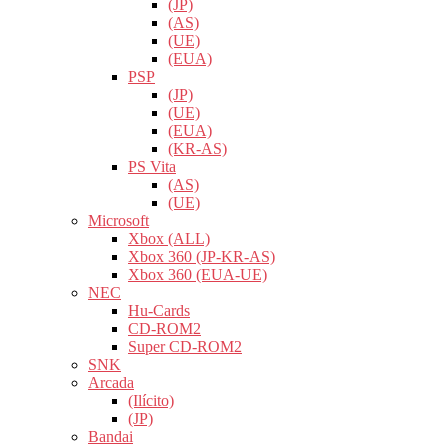
(JP)
(AS)
(UE)
(EUA)
PSP
(JP)
(UE)
(EUA)
(KR-AS)
PS Vita
(AS)
(UE)
Microsoft
Xbox (ALL)
Xbox 360 (JP-KR-AS)
Xbox 360 (EUA-UE)
NEC
Hu-Cards
CD-ROM2
Super CD-ROM2
SNK
Arcada
(Ilícito)
(JP)
Bandai