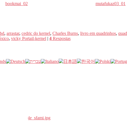
bookmai_02
mutafukaz03_01
bd
,
arrastar
,
cedric do kernel
,
Charles Burns
,
livro em quadrinhos
,
quad
óxico
,
vicky Portail-kernel
|
4
Respostas