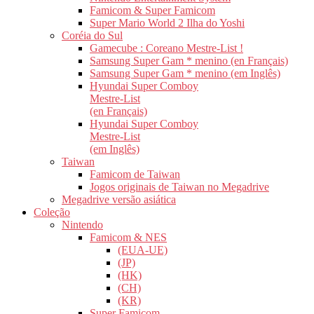
Famicom & Super Famicom
Super Mario World 2 Ilha do Yoshi
Coréia do Sul
Gamecube : Coreano Mestre-List !
Samsung Super Gam * menino (en Français)
Samsung Super Gam * menino (em Inglês)
Hyundai Super Comboy
Mestre-List
(en Français)
Hyundai Super Comboy
Mestre-List
(em Inglês)
Taiwan
Famicom de Taiwan
Jogos originais de Taiwan no Megadrive
Megadrive versão asiática
Coleção
Nintendo
Famicom & NES
(EUA-UE)
(JP)
(HK)
(CH)
(KR)
Super Famicom