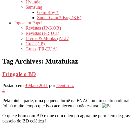
Hyundai
Samsung
Gam Boy *
Super Gam * Boy (KR)
Jogos em Papel
Revistas (JP-KOR)
Revistas (FR-UK)
Livros & Mooks (ALL)
Guias (JP)
Guias (FR-EUA)
Tag Archives:
Mutafukaz
Fringale o BD
Postado em
9 Maio 2011
por
Dentifritz
4
Pela minha parte, uma pequena turnê na FNAC ou um centro cultural 
foi há muito tempo que isso aconteceu eu não estava !
O que é bom com BD é que com o tempo agora me permitem de-gravand
passeio de BD eclética !