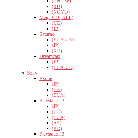
(CN TW)
(RU)
(NOVO)
Mega-CD (ALL)
(UE)
(JP)
Saturno
(EUA-UE)
(JP)
(KR)
Dreamcast
(JP)
(EUA-UE)
Sony
PSone
(JP)
(UE)
(EUA)
Playstation 2
(JP)
(UE)
(EUA)
(AS)
(KR)
Playstation 3