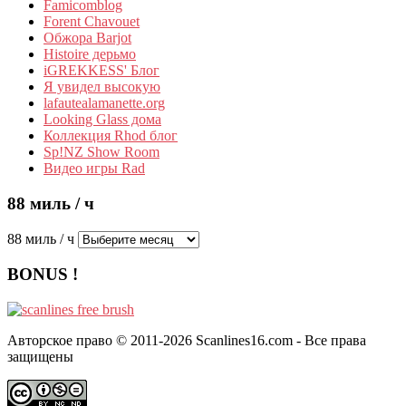
Famicomblog
Forent Chavouet
Обжора Barjot
Histoire дерьмо
iGREKKESS' Блог
Я увидел высокую
lafautealamanette.org
Looking Glass дома
Коллекция Rhod блог
Sp!NZ Show Room
Видео игры Rad
88 миль / ч
88 миль / ч
BONUS !
Авторское право © 2011-2026 Scanlines16.com - Все права
защищены