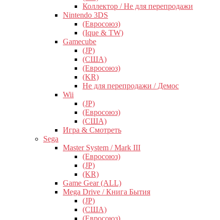
Коллектор / Не для перепродажи
Nintendo 3DS
(Евросоюз)
(Ique & TW)
Gamecube
(JP)
(США)
(Евросоюз)
(KR)
Не для перепродажи / Демос
Wii
(JP)
(Евросоюз)
(США)
Игра & Смотреть
Sega
Master System / Mark III
(Евросоюз)
(JP)
(KR)
Game Gear (ALL)
Mega Drive / Книга Бытия
(JP)
(США)
(Евросоюз)