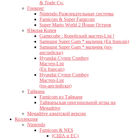
& Trade Co.
Гонконг
Nintendo Развлекательные системы
Famicom & Super Famicom
Super Mario World 2 Йоши Остров
Южная Корея
Gamecube : Корейский мастер-List !
Samsung Super Gam * мальчик (En français)
Samsung Super Gam * мальчик (по-
английски)
Hyundai Супер Comboy
Мастер-List
(En français)
Hyundai Супер Comboy
Мастер-List
(по-английски)
Тайвань
Famicom из Тайваня
Тайваньская оригинальной игры на
Megadrive
Megadrive азиатской версии
Коллекция
Nintendo
Famicom & NES
(США и ЕС)