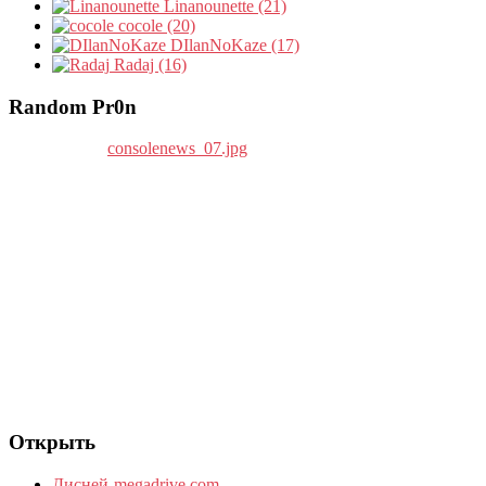
Linanounette (21)
cocole (20)
DIlanNoKaze (17)
Radaj (16)
Random Pr0n
Открыть
Дисней-megadrive.com