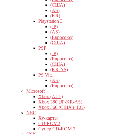
(США)
(AS)
(KR)
Playstation 3
(JP)
(AS)
(Евросоюз)
(США)
PSP
(JP)
(Евросоюз)
(США)
(KR-AS)
PS Vita
(AS)
(Евросоюз)
Microsoft
Xbox (ALL)
Xbox 360 (JP-KR-AS)
Xbox 360 (США и ЕС)
NEC
Ху-карты
CD-ROM2
Супер CD-ROM 2