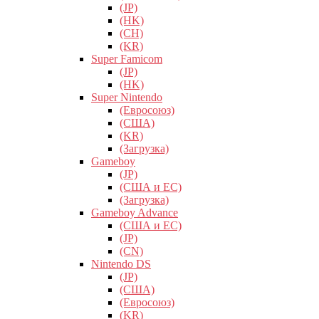
(JP)
(HK)
(CH)
(KR)
Super Famicom
(JP)
(HK)
Super Nintendo
(Евросоюз)
(США)
(KR)
(Загрузка)
Gameboy
(JP)
(США и ЕС)
(Загрузка)
Gameboy Advance
(США и ЕС)
(JP)
(CN)
Nintendo DS
(JP)
(США)
(Евросоюз)
(KR)