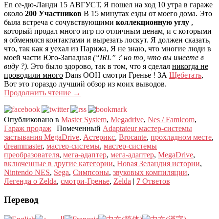
En се-дю-Ланди 15 АВГУСТ, Я пошел на ход 10 утра в гараже
около
200 Участников
В 15 минутах езды от моего дома. Это
была встреча с сочувствующими
коллекционную углу
,
который продал много игр по отличным ценам, и с которыми
я обменялся контактами и вырезать лоскут. Я должен сказать,
что, так как я уехал из Парижа, Я не знаю, что многие люди в
моей части Юго-Западная
(“IRL” ? но то, что вы имеете в
виду ?)
. Это было здорово, так в том, что я сделал
никогда не
проводили много
Dans ООН смотри Гренье ! ЗА
Щебетать
,
Вот это гораздо лучший обзор из моих выводов.
Продолжить чтение
→
Опубликовано в
Master System
,
Megadrive
,
Nes / Famicom
,
Гараж продаж
|
Помеченный
Adaptateur мастер-системы
застывания MegaDrive
,
Астерикс
,
Brocante
,
прохладном месте
,
dreammaster
,
мастер-системы
,
мастер-системы
преобразователя
,
мега-адаптер
,
мега-адаптер
,
MegaDrive
,
включенные в другие категории
,
Новая Зеландия истории
,
Nintendo NES
,
Sega
,
Симпсоны
,
звуковых компиляции
,
Легенда о Zelda
,
смотри-Гренье
,
Zelda
|
7
Ответов
Перевод