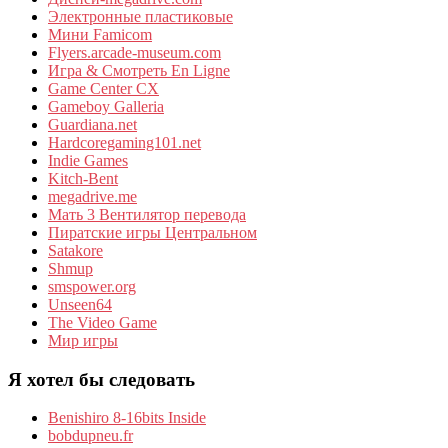
Электронные пластиковые
Мини Famicom
Flyers.arcade-museum.com
Игра & Смотреть En Ligne
Game Center CX
Gameboy Galleria
Guardiana.net
Hardcoregaming101.net
Indie Games
Kitch-Bent
megadrive.me
Мать 3 Вентилятор перевода
Пиратские игры Центральном
Satakore
Shmup
smspower.org
Unseen64
The Video Game
Мир игры
Я хотел бы следовать
Benishiro 8-16bits Inside
bobdupneu.fr