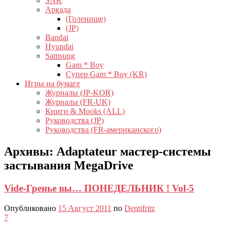
SNK
Аркада
(Голенище)
(JP)
Bandai
Hyundai
Samsung
Gam * Boy
Супер Gam * Boy (KR)
Игры на бумаге
Журналы (JP-KOR)
Журналы (FR-UK)
Книги & Mooks (ALL)
Руководства (JP)
Руководства (FR-американского)
Архивы:
Adaptateur мастер-системы
застывания MegaDrive
Vide-Гренье вы… ПОНЕДЕЛЬНИК ! Vol-5
Опубликовано
15 Август 2011
по
Dentifritz
7