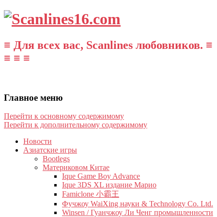
≡ Для всех вас, Scanlines любовников. ≡
≡ ≡ ≡
Главное меню
Перейти к основному содержимому
Перейти к дополнительному содержимому
Новости
Азиатские игры
Bootlegs
Материковом Китае
Ique Game Boy Advance
Ique 3DS XL издание Марио
Famiclone 小霸王
Фучжоу WaiXing науки & Technology Co. Ltd.
Winsen / Гуанчжоу Ли Ченг промышленности