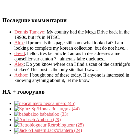
Последние комментарии
Dennis Tamayo
:
My country had the Mega Drive back in the
1990s
,
but it’s in NTSC
.
Alex
: Привет.
Is this page still somewhat looked at
?
I am
looking to complete my korean collection
,
but do not have..
.
david
:
hello
,
tres bel article
!
aurais tu des adresses a me
conseiller sur canton
?
j aimerais faire quelques..
.
Álex
: Do you know where can I find a scan of the cartridge’s
sticker? This post is the only site that I saw...
Achoo
: I bought one of these today. If anyone is interested in
knowing anything about it, let me know.
ИХ + говорунов
neocalimero (45)
Sp!Новая Зеландия (44)
bababaloo (33)
Ambseb (29)
Retroblogueur (25)
Jack'o'lantern (24)