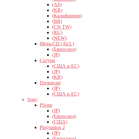
(AS)
(KR)
(Калифорния)
(BR)
(CN TW)
(RU)
(NEW)
Mega-CD (ALL)
(Евросоюз)
(JP)
Сатурн
(США и ЕС)
(JP)
(KR)
Dreamcast
(JP)
(США и ЕС)
Sony
PSone
(JP)
(Евросоюз)
(США)
Playstation 2
(JP)
(Евросоюз)