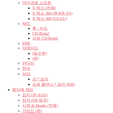
마이크로 소프트
X 박스 (전체)
X 박스 360 (JP-KR-AS)
X 박스 360 (US-EU)
NEC
후 - 카드
CD-Rom2
슈퍼 CD-Rom2
SNK
아케이드
(밀수주)
(JP)
반다이
현대
삼성
감 * 보이
슈퍼 할머니 * 보이 (KR)
종이에 게임
잡지 (JP-AGE)
잡지 (FR-영국)
서적 & Mooks (전체)
가이드 (JP)