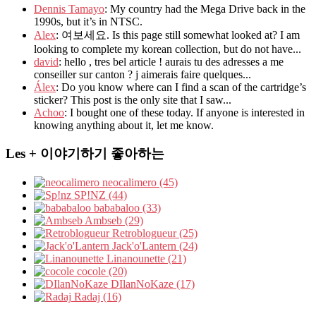
Dennis Tamayo
: My country had the Mega Drive back in the
1990s, but it’s in NTSC.
Alex
: 여보세요. Is this page still somewhat looked at? I am
looking to complete my korean collection, but do not have...
david
: hello , tres bel article ! aurais tu des adresses a me
conseiller sur canton ? j aimerais faire quelques...
Álex
: Do you know where can I find a scan of the cartridge’s
sticker? This post is the only site that I saw...
Achoo
: I bought one of these today. If anyone is interested in
knowing anything about it, let me know.
Les + 이야기하기 좋아하는
neocalimero (45)
SP!NZ (44)
bababaloo (33)
Ambseb (29)
Retroblogueur (25)
Jack'o'Lantern (24)
Linanounette (21)
cocole (20)
DIlanNoKaze (17)
Radaj (16)