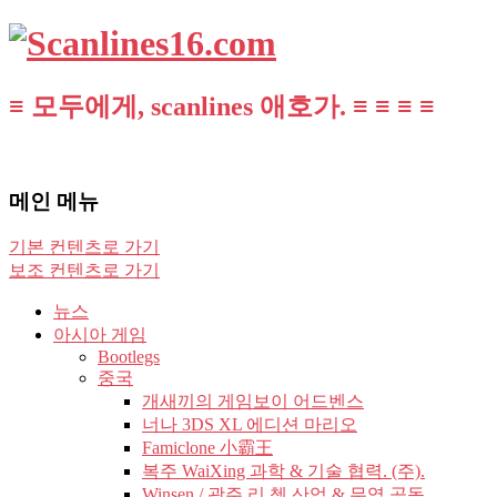
≡ 모두에게, scanlines 애호가. ≡ ≡ ≡ ≡
메인 메뉴
기본 컨텐츠로 가기
보조 컨텐츠로 가기
뉴스
아시아 게임
Bootlegs
중국
개새끼의 게임보이 어드벤스
너나 3DS XL 에디션 마리오
Famiclone 小霸王
복주 WaiXing 과학 & 기술 협력. (주).
Winsen / 광주 리 쳉 산업 & 무역 공동.