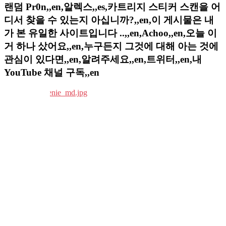
랜덤 Pr0n,,en,알렉스,,es,카트리지 스티커 스캔을 어
디서 찾을 수 있는지 아십니까?,,en,이 게시물은 내
가 본 유일한 사이트입니다 ..,,en,Achoo,,en,오늘 이
거 하나 샀어요,,en,누구든지 그것에 대해 아는 것에
관심이 있다면,,en,알려주세요,,en,트위터,,en,내
YouTube 채널 구독,,en