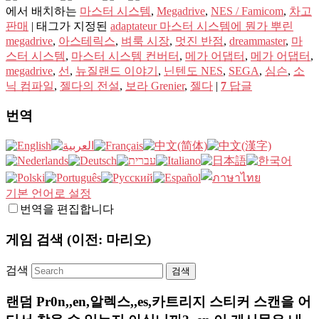
에서 배치하는
마스터 시스템
,
Megadrive
,
NES / Famicom
,
차고
판매
|
태그가 지정된
adaptateur 마스터 시스템에 뭔가 뿌린
megadrive
,
아스테릭스
,
벼룩 시장
,
멋진 반점
,
dreammaster
,
마
스터 시스템
,
마스터 시스템 컨버터
,
메가 어댑터
,
메가 어댑터
,
megadrive
,
선
,
뉴질랜드 이야기
,
닌텐도 NES
,
SEGA
,
심슨
,
소
닉 컴파일
,
젤다의 전설
,
보라 Grenier
,
젤다
|
7
답글
번역
기본 언어로 설정
번역을 편집합니다
게임 검색 (이전: 마리오)
검색
랜덤 Pr0n,,en,알렉스,,es,카트리지 스티커 스캔을 어