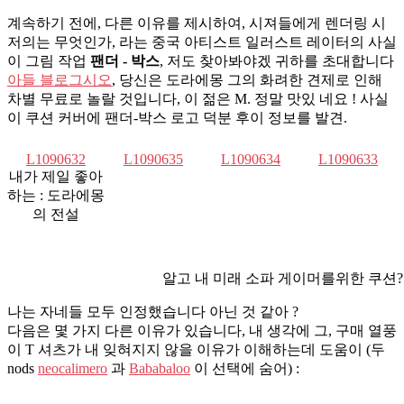
계속하기 전에, 다른 이유를 제시하여, 시져들에게 렌더링 시
저의는 무엇인가, 라는 중국 아티스트 일러스트 레이터의 사실
이 그림 작업
팬더 - 박스
, 저도 찾아봐야겠 귀하를 초대합니다
아들 블로그시오
, 당신은 도라에몽 그의 화려한 견제로 인해
차별 무료로 놀랄 것입니다, 이 젊은 M. 정말 맛있 네요 ! 사실
이 쿠션 커버에 팬더-박스 로고 덕분 후이 정보를 발견.
L1090​​632
L1090​​635
L1090​​634
L1090​​633
내가 제일 좋아
하는 : 도라에몽
의 전설
알고 내 미래 소파 게이머를위한 쿠션?
나는 자네들 모두 인정했습니다 아닌 것 같아 ?
다음은 몇 가지 다른 이유가 있습니다, 내 생각에 그, 구매 열풍
이 T 셔츠가 내 잊혀지지 않을 이유가 이해하는데 도움이 (두
nods
neocalimero
과
Bababaloo
이 선택에 숨어) :