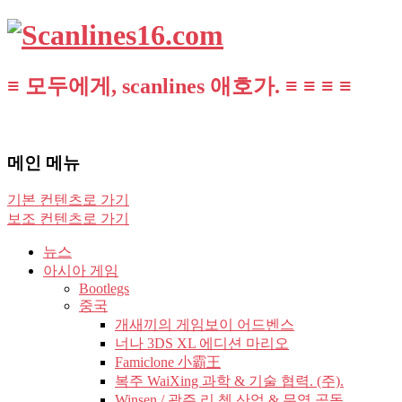
≡ 모두에게, scanlines 애호가. ≡ ≡ ≡ ≡
메인 메뉴
기본 컨텐츠로 가기
보조 컨텐츠로 가기
뉴스
아시아 게임
Bootlegs
중국
개새끼의 게임보이 어드벤스
너나 3DS XL 에디션 마리오
Famiclone 小霸王
복주 WaiXing 과학 & 기술 협력. (주).
Winsen / 광주 리 쳉 산업 & 무역 공동.