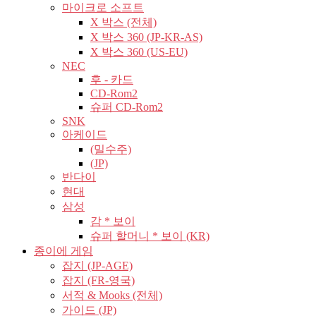
마이크로 소프트
X 박스 (전체)
X 박스 360 (JP-KR-AS)
X 박스 360 (US-EU)
NEC
후 - 카드
CD-Rom2
슈퍼 CD-Rom2
SNK
아케이드
(밀수주)
(JP)
반다이
현대
삼성
감 * 보이
슈퍼 할머니 * 보이 (KR)
종이에 게임
잡지 (JP-AGE)
잡지 (FR-영국)
서적 & Mooks (전체)
가이드 (JP)