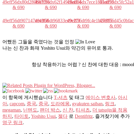
49eff56dx80d280b870f4
49eff56dx62f14916ade4
49eff56dx7ece1851ad93
49eff56dx5fc52a
& 690
& 690
& 690
& 690
49eff56dt907147ee4368
49eff56dt96833ee9c27f
49eff56dt9fc4e1b27895
49eff56d45c0bfa
& 690
& 690
& 690
& 690
어쨌든 그들을 죽였다는 것을 인정
나는 신 찬과 화재 Yoshito Usui와 약간의 유머로 통과.
항상 착용하기는 어렵 ? 신 찬에 대한 대응 : moooh n
이 항목에 게시했습니다
T-셔츠
및 태그
에이스 변호사
,
아시
아
,
capcom
,
중국
,
중국
,
도라에몽
,
gyakuten saiban
,
링크
,
megaman
,
닌텐도
,
팬더 박스
,
신 찬
,
티셔츠
,
더 tatsujin을 적용
하지
,
타이토
,
Yoshito Usui
,
젤다
로
Dentifritz
. 즐겨찾기에 추가
영구 링크
.