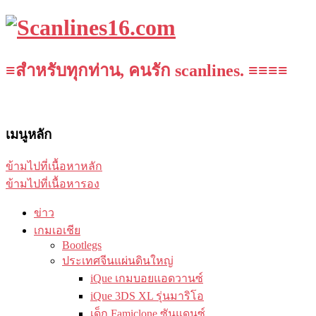
≡สำหรับทุกท่าน, คนรัก scanlines. ≡≡≡≡
เมนูหลัก
ข้ามไปที่เนื้อหาหลัก
ข้ามไปที่เนื้อหารอง
ข่าว
เกมเอเชีย
Bootlegs
ประเทศจีนแผ่นดินใหญ่
iQue เกมบอยแอดวานซ์
iQue 3DS XL รุ่นมาริโอ
เด็ก Famiclone ซันแดนซ์