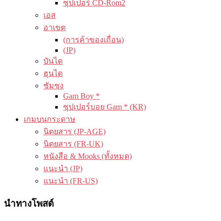
ซุปเปอร์ CD-Rom2
เอส
อาเขต
(การค้าของเถื่อน)
(JP)
บันได
ฮุนได
ซัมซุง
Gam Boy *
ซุปเปอร์บอย Gam * (KR)
เกมบนกระดาษ
นิตยสาร (JP-AGE)
นิตยสาร (FR-UK)
หนังสือ & Mooks (ทั้งหมด)
แนะนำ (JP)
แนะนำ (FR-US)
นำทางโพสต์