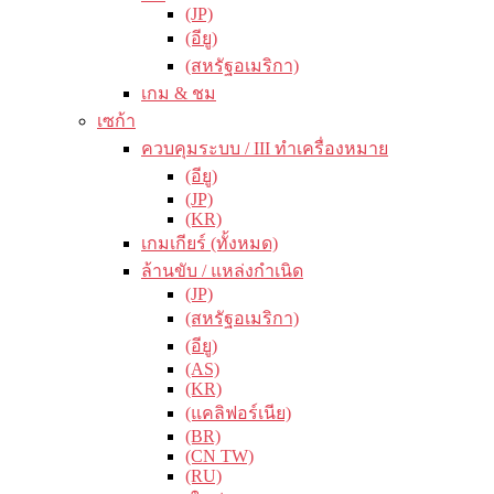
(JP)
(อียู)
(สหรัฐอเมริกา)
เกม & ชม
เซก้า
ควบคุมระบบ / III ทำเครื่องหมาย
(อียู)
(JP)
(KR)
เกมเกียร์ (ทั้งหมด)
ล้านขับ / แหล่งกำเนิด
(JP)
(สหรัฐอเมริกา)
(อียู)
(AS)
(KR)
(แคลิฟอร์เนีย)
(BR)
(CN TW)
(RU)