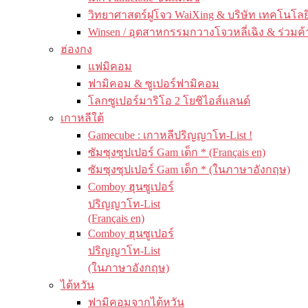
วิทยาศาสตร์ฝูโจว WaiXing & บริษัท เทคโนโลยี
Winsen / อุตสาหกรรมกวางโจวหลี่เฉิง & ร่วมค้
ฮ่องกง
แฟมิคอม
ฟามิคอม & ซูเปอร์ฟามิคอม
โลกซูเปอร์มาริโอ 2 โยชิไอส์แลนด์
เกาหลีใต้
Gamecube : เกาหลีปริญญาโท-List !
ซัมซุงซุปเปอร์ Gam เด็ก * (Français en)
ซัมซุงซุปเปอร์ Gam เด็ก * (ในภาษาอังกฤษ)
Comboy ฮุนซูเปอร์
ปริญญาโท-List
(Français en)
Comboy ฮุนซูเปอร์
ปริญญาโท-List
(ในภาษาอังกฤษ)
ไต้หวัน
ฟามิคอมจากไต้หวัน