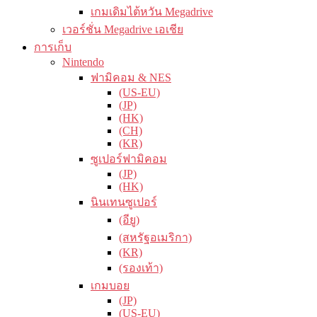
เกมเดิมไต้หวัน Megadrive
เวอร์ชั่น Megadrive เอเชีย
การเก็บ
Nintendo
ฟามิคอม & NES
(US-EU)
(JP)
(HK)
(CH)
(KR)
ซูเปอร์ฟามิคอม
(JP)
(HK)
นินเทนซูเปอร์
(อียู)
(สหรัฐอเมริกา)
(KR)
(รองเท้า)
เกมบอย
(JP)
(US-EU)