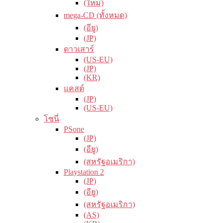
(ใหม่)
mega-CD (ทั้งหมด)
(อียู)
(JP)
ดาวเสาร์
(US-EU)
(JP)
(KR)
แคสต์
(JP)
(US-EU)
โซนี่
PSone
(JP)
(อียู)
(สหรัฐอเมริกา)
Playstation 2
(JP)
(อียู)
(สหรัฐอเมริกา)
(AS)