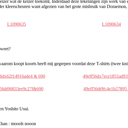
keizer wat de keizer toekomt, Inderdaad deze tekeningen zijn werk van
nder kleerscheuren want afgezien van het grote misbruik van Doraemon, 
L1090635
L1090634
 weet?
 waarom koopt koorts heeft mij gegrepen voordat deze T-shirts (twee kn
56dx62f14916ade4 & 690
49eff56dx7ece1851ad93
f56dt96833ee9c27f&690
49eff56dt9fc4e1b27895
en Yoshito Usui.
 Chan : moooh nooon