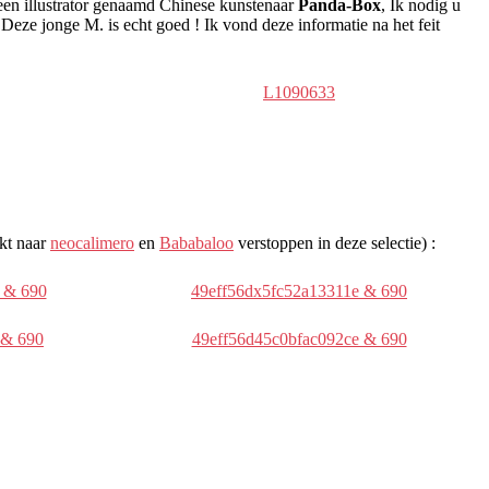
 een illustrator genaamd Chinese kunstenaar
Panda-Box
, Ik nodig u
Deze jonge M. is echt goed ! Ik vond deze informatie na het feit
L1090633
ikt naar
neocalimero
en
Bababaloo
verstoppen in deze selectie) :
 & 690
49eff56dx5fc52a13311e & 690
 & 690
49eff56d45c0bfac092ce & 690