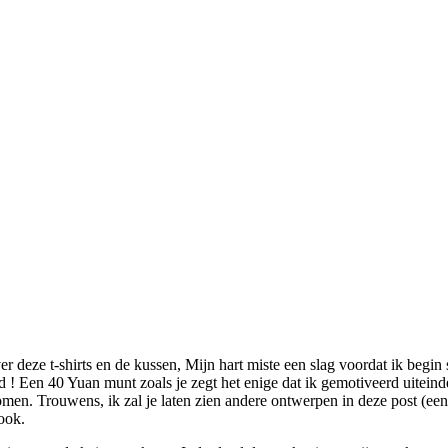
k over deze t-shirts en de kussen, Mijn hart miste een slag voordat ik b
afd ! Een 40 Yuan munt zoals je zegt het enige dat ik gemotiveerd uitei
n. Trouwens, ik zal je laten zien andere ontwerpen in deze post (een 
ook.