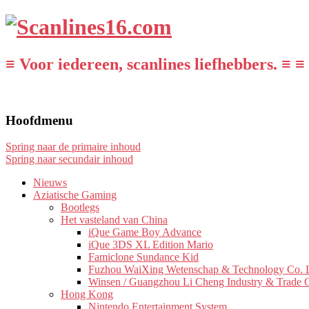
≡ Voor iedereen, scanlines liefhebbers. ≡ ≡
Hoofdmenu
Spring naar de primaire inhoud
Spring naar secundair inhoud
Nieuws
Aziatische Gaming
Bootlegs
Het vasteland van China
iQue Game Boy Advance
iQue 3DS XL Edition Mario
Famiclone Sundance Kid
Fuzhou WaiXing Wetenschap & Technology Co. L
Winsen / Guangzhou Li Cheng Industry & Trade 
Hong Kong
Nintendo Entertainment System