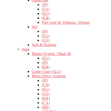
Gamecube
(JP)
(US)
(EU)
(KR)
Niet voor de Verkoop / Demos
Wii
(JP)
(EU)
(US)
Spel & Horloge
Sega
Master System / Mark III
(EU)
(JP)
(KR)
Game Gear (ALL)
Mega Drive / Genesis
(JP)
(US)
(EU)
(AS)
(KR)
(CA)
(BR)