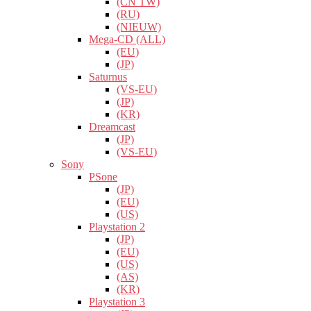
(CN TW)
(RU)
(NIEUW)
Mega-CD (ALL)
(EU)
(JP)
Saturnus
(VS-EU)
(JP)
(KR)
Dreamcast
(JP)
(VS-EU)
Sony
PSone
(JP)
(EU)
(US)
Playstation 2
(JP)
(EU)
(US)
(AS)
(KR)
Playstation 3