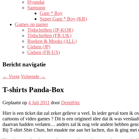
Hyundai
Samsung
Gam * Boy
Super Gam * Boy (KR)
Games op papier
Tijdschriften (JP-KOR)
Tijdschriften (FR-UK)
Boeken & Mooks (ALL)
Gidsen (JP)
Gidsen (FR-US)
Bericht navigatie
←
Vorig
Volgende
→
T-shirts Panda-Box
Geplaatst op
4 Juli 2011
door
Dentifritz
Hier is een ticket dat zal zeker gelieve u veel. In ieder geval toen i
cartoons of video games ? Dit is een origineel idee dat ik was versla
daarvan hadden verlaten… anders zal ik nog vele andere hebben genome
Bij T-shirt
Shin Chan
, het maakte me aan het lachen, dus ik ging met 