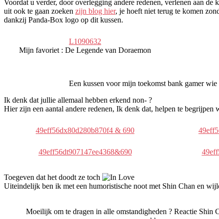
Voordat u verder, door overlegging andere redenen, verlenen aan de 
uit ook te gaan zoeken
zijn blog hier
, je hoeft niet terug te komen zo
dankzij Panda-Box logo op dit kussen.
L1090632
Mijn favoriet : De Legende van Doraemon
Een kussen voor mijn toekomst bank gamer wie
Ik denk dat jullie allemaal hebben erkend non- ?
Hier zijn een aantal andere redenen, Ik denk dat, helpen te begrijpen
49eff56dx80d280b870f4 & 690
49eff
49eff56dt907147ee4368&690
49ef
Toegeven dat het doodt ze toch
Uiteindelijk ben ik met een humoristische noot met Shin Chan en wijl
Moeilijk om te dragen in alle omstandigheden ? Reactie Shin