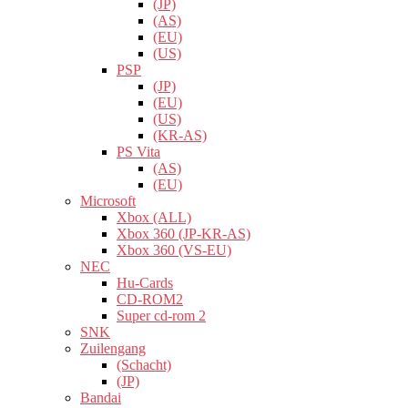
(JP)
(AS)
(EU)
(US)
PSP
(JP)
(EU)
(US)
(KR-AS)
PS Vita
(AS)
(EU)
Microsoft
Xbox (ALL)
Xbox 360 (JP-KR-AS)
Xbox 360 (VS-EU)
NEC
Hu-Cards
CD-ROM2
Super cd-rom 2
SNK
Zuilengang
(Schacht)
(JP)
Bandai