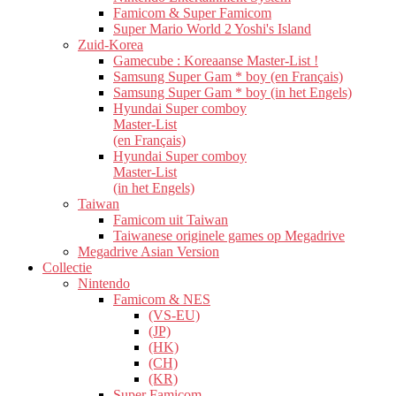
Famicom & Super Famicom
Super Mario World 2 Yoshi's Island
Zuid-Korea
Gamecube : Koreaanse Master-List !
Samsung Super Gam * boy (en Français)
Samsung Super Gam * boy (in het Engels)
Hyundai Super comboy
Master-List
(en Français)
Hyundai Super comboy
Master-List
(in het Engels)
Taiwan
Famicom uit Taiwan
Taiwanese originele games op Megadrive
Megadrive Asian Version
Collectie
Nintendo
Famicom & NES
(VS-EU)
(JP)
(HK)
(CH)
(KR)
Super Famicom