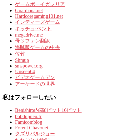
ゲームボーイガレリア
Guardiana.net
Hardcoregaming101.net
インディーズゲーム
キッチュ·ベント
megadrive.me
母 3 ファン翻訳
海賊版ゲームの中央
佐竹
Shmup
smspower.org
Unseen64
ビデオゲームデン
アーケードの世界
私はフォローしたい
Benishiro内部8ビット16ビット
bobdupneu.fr
Famicomblog
Forent Chavouet
クズリバルジョー