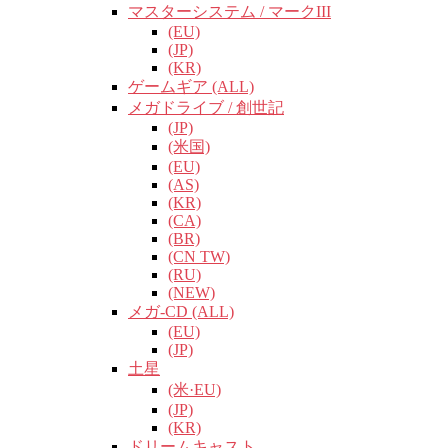
マスターシステム / マークIII
(EU)
(JP)
(KR)
ゲームギア (ALL)
メガドライブ / 創世記
(JP)
(米国)
(EU)
(AS)
(KR)
(CA)
(BR)
(CN TW)
(RU)
(NEW)
メガ-CD (ALL)
(EU)
(JP)
土星
(米·EU)
(JP)
(KR)
ドリームキャスト