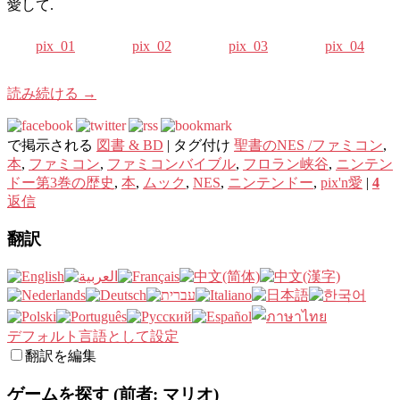
愛して.
pix_01
pix_02
pix_03
pix_04
読み続ける
→
で掲示される
図書 & BD
|
タグ付け
聖書のNES /ファミコン
,
本
,
ファミコン
,
ファミコンバイブル
,
フロラン峡谷
,
ニンテン
ドー第3巻の歴史
,
本
,
ムック
,
NES
,
ニンテンドー
,
pix'n愛
|
4
返信
翻訳
デフォルト言語として設定
翻訳を編集
ゲームを探す (前者: マリオ)