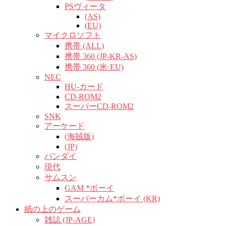
PSヴィータ
(AS)
(EU)
マイクロソフト
携帯 (ALL)
携帯 360 (JP-KR-AS)
携帯 360 (米·EU)
NEC
HU-カード
CD-ROM2
スーパーCD-ROM2
SNK
アーケード
(海賊版)
(JP)
バンダイ
現代
サムスン
GAM *ボーイ
スーパーカム*ボーイ (KR)
紙の上のゲーム
雑誌 (JP-AGE)