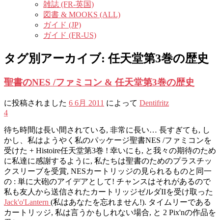
雑誌 (FR-英国)
図書 & MOOKS (ALL)
ガイド (JP)
ガイド (FR-US)
タグ別アーカイブ:
任天堂第3巻の歴史
聖書のNES /ファミコン & 任天堂第3巻の歴史
に投稿されました
6 6月 2011
によって
Dentifritz
4
待ち時間は長い間されている, 非常に長い… 長すぎても, し
かし、私はようやく私のパッケージ聖書NES /ファミコンを
受けた + Histoire任天堂第3巻 ! 幸いにも, と我々の期待のため
に私達に感謝するように, 私たちは聖書のためのプラスチッ
クスリーブを受賞, NESカートリッジの見られるものと同一
の : 単に大砲のアイデアとして! チャンスはそれがあるので
私も友人から送信されたカートリッジゼルダIIを受け取った
Jack'o'Lantern
(私はあなたを忘れません!). タイムリーである
カートリッジ, 私は言うかもしれない場合, と 2 Pix'nの作品を