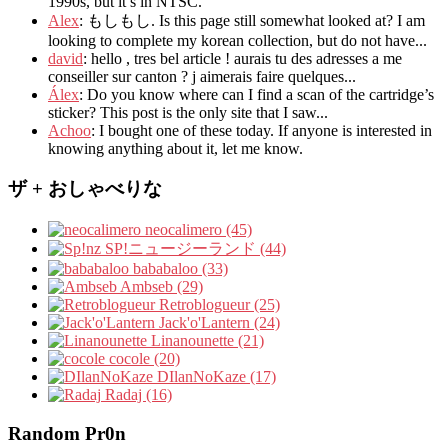
1990s
,
but it’s in NTSC
.
Alex
: もしもし.
Is this page still somewhat looked at
?
I am
looking to complete my korean collection
,
but do not have..
.
david
:
hello
,
tres bel article
!
aurais tu des adresses a me
conseiller sur canton
?
j aimerais faire quelques..
.
Álex
: Do you know where can I find a scan of the cartridge’s
sticker? This post is the only site that I saw...
Achoo
: I bought one of these today. If anyone is interested in
knowing anything about it, let me know.
ザ + おしゃべりな
neocalimero (45)
SP!ニュージーランド (44)
bababaloo (33)
Ambseb (29)
Retroblogueur (25)
Jack'o'Lantern (24)
Linanounette (21)
cocole (20)
DIlanNoKaze (17)
Radaj (16)
Random Pr0n