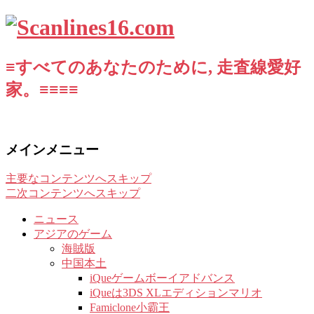
≡すべてのあなたのために, 走査線愛好
家。≡≡≡≡
メインメニュー
主要なコンテンツへスキップ
二次コンテンツへスキップ
ニュース
アジアのゲーム
海賊版
中国本土
iQueゲームボーイアドバンス
iQueは3DS XLエディションマリオ
Famiclone小霸王