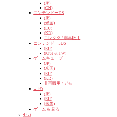
(JP)
(CN)
ニンテンドーDS
(JP)
(米国)
(EU)
(KR)
コレクタ / 非再販用
ニンテンドー3DS
(EU)
(iQue & TW)
ゲームキューブ
(JP)
(米国)
(EU)
(KR)
非再販用 / デモ
wiiの
(JP)
(EU)
(米国)
ゲーム & 見る
セガ