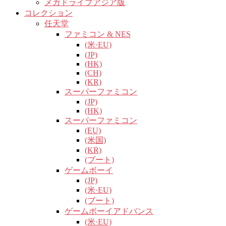
メガドライブアジア版
コレクション
任天堂
ファミコン & NES
(米·EU)
(JP)
(HK)
(CH)
(KR)
スーパーファミコン
(JP)
(HK)
スーパーファミコン
(EU)
(米国)
(KR)
(ブート)
ゲームボーイ
(JP)
(米·EU)
(ブート)
ゲームボーイアドバンス
(米·EU)