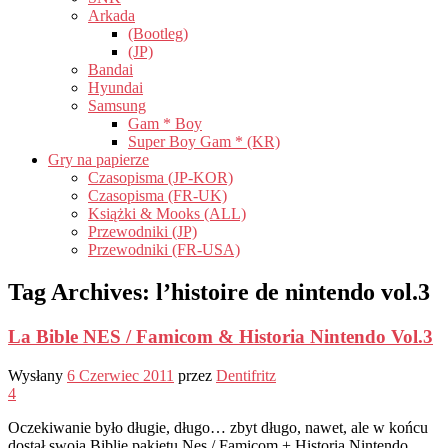
Arkada
(Bootleg)
(JP)
Bandai
Hyundai
Samsung
Gam * Boy
Super Boy Gam * (KR)
Gry na papierze
Czasopisma (JP-KOR)
Czasopisma (FR-UK)
Książki & Mooks (ALL)
Przewodniki (JP)
Przewodniki (FR-USA)
Tag Archives:
l’histoire de nintendo vol.3
La Bible NES / Famicom & Historia Nintendo Vol.3
Wysłany
6 Czerwiec 2011
przez
Dentifritz
4
Oczekiwanie było długie, długo… zbyt długo, nawet, ale w końcu
dostał swoją Biblię pakietu Nes / Famicom + Historia Nintendo