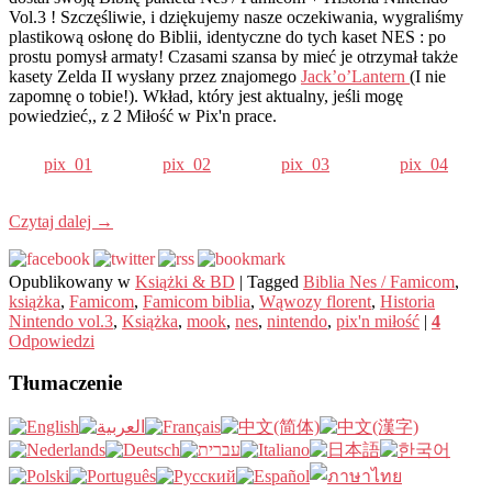
Vol.3 ! Szczęśliwie, i dziękujemy nasze oczekiwania, wygraliśmy
plastikową osłonę do Biblii, identyczne do tych kaset NES : po
prostu pomysł armaty! Czasami szansa by mieć je otrzymał także
kasety Zelda II wysłany przez znajomego
Jack’o’Lantern
(I nie
zapomnę o tobie!). Wkład, który jest aktualny, jeśli mogę
powiedzieć,, z 2 Miłość w Pix'n prace.
pix_01
pix_02
pix_03
pix_04
Czytaj dalej
→
Opublikowany w
Książki & BD
|
Tagged
Biblia Nes / Famicom
,
książka
,
Famicom
,
Famicom biblia
,
Wąwozy florent
,
Historia
Nintendo vol.3
,
Książka
,
mook
,
nes
,
nintendo
,
pix'n miłość
|
4
Odpowiedzi
Tłumaczenie