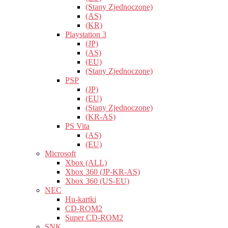
(Stany Zjednoczone)
(AS)
(KR)
Playstation 3
(JP)
(AS)
(EU)
(Stany Zjednoczone)
PSP
(JP)
(EU)
(Stany Zjednoczone)
(KR-AS)
PS Vita
(AS)
(EU)
Microsoft
Xbox (ALL)
Xbox 360 (JP-KR-AS)
Xbox 360 (US-EU)
NEC
Hu-kartki
CD-ROM2
Super CD-ROM2
SNK