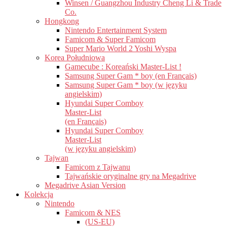
Winsen / Guangzhou Industry Cheng Li & Trade
Co.
Hongkong
Nintendo Entertainment System
Famicom & Super Famicom
Super Mario World 2 Yoshi Wyspa
Korea Południowa
Gamecube : Koreański Master-List !
Samsung Super Gam * boy (en Français)
Samsung Super Gam * boy (w języku
angielskim)
Hyundai Super Comboy
Master-List
(en Français)
Hyundai Super Comboy
Master-List
(w języku angielskim)
Tajwan
Famicom z Tajwanu
Tajwańskie oryginalne gry na Megadrive
Megadrive Asian Version
Kolekcja
Nintendo
Famicom & NES
(US-EU)