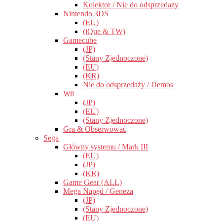
Kolektor / Nie do odsprzedaży
Nintendo 3DS
(EU)
(iQue & TW)
Gamecube
(JP)
(Stany Zjednoczone)
(EU)
(KR)
Nie do odsprzedaży / Demos
Wii
(JP)
(EU)
(Stany Zjednoczone)
Gra & Obserwować
Sega
Główny systemu / Mark III
(EU)
(JP)
(KR)
Game Gear (ALL)
Mega Napęd / Geneza
(JP)
(Stany Zjednoczone)
(EU)