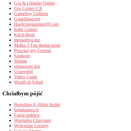
Gra & Oglądaj Online
Gra Center CX
Gameboy Galleria
Guardiana.net
Hardcoregaming101.net
Indie Games
Kitch-Bent
megadrive.me
Matka 3 Fan tłumaczenie
Pirackie gry Central
Satakore
Shmup
smspower.org
Unseen64
Video Game
World of Arkad
Chciałbym pójść
Benishiro 8-16bits Inside
bobdupneu.fr
Famicomblog
Wiertarka Chavouet
Wolverine Looney
Gówno Stories