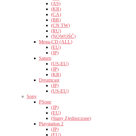
(AS)
(KR)
(CA)
(BR)
(CN TW)
(RU)
(NOWOŚĆ)
Mega-CD (ALL)
(EU)
(JP)
Saturn
(US-EU)
(JP)
(KR)
Dreamcast
(JP)
(US-EU)
Sony
PSone
(JP)
(EU)
(Stany Zjednoczone)
Playstation 2
(JP)
(EU)