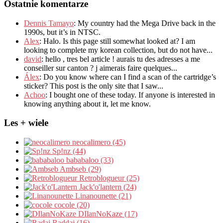
Ostatnie komentarze
Dennis Tamayo
:
My country had the Mega Drive back in the
1990s
,
but it’s in NTSC
.
Alex
: Halo.
Is this page still somewhat looked at
?
I am
looking to complete my korean collection
,
but do not have..
.
david
:
hello
,
tres bel article
!
aurais tu des adresses a me
conseiller sur canton
?
j aimerais faire quelques..
.
Álex
: Do you know where can I find a scan of the cartridge’s
sticker? This post is the only site that I saw...
Achoo
: I bought one of these today. If anyone is interested in
knowing anything about it, let me know.
Les + wiele
neocalimero (45)
Sp!nz (44)
bababaloo (33)
Ambseb (29)
Retroblogueur (25)
Jack'o'lantern (24)
Linanounette (21)
cocole (20)
DIlanNoKaze (17)
Raddai (16)