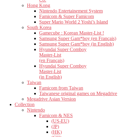
Hong Kong
Nintendo Entertainement System
Famicom & Super Famicom
Super Mario World 2 Yoshi’s Island
South Korea
Gamecube : Korean Master-List !
Samsung Super Gam*boy (en Français)
Samsung Super Gam*boy (in English)
Hyundai Super Comboy
Master-List
(en Français)
Hyundai Super Comboy
Master-List
(in English)
Taiwan
Famicom from Taiwan
Taiwanese original games on Megadrive
Megadrive Asian Version
Collection
Nintendo
Famicom & NES
(US-EU)
(JP)
(HK)