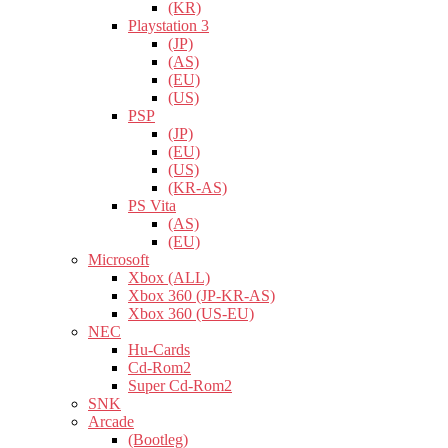
(KR)
Playstation 3
(JP)
(AS)
(EU)
(US)
PSP
(JP)
(EU)
(US)
(KR-AS)
PS Vita
(AS)
(EU)
Microsoft
Xbox (ALL)
Xbox 360 (JP-KR-AS)
Xbox 360 (US-EU)
NEC
Hu-Cards
Cd-Rom2
Super Cd-Rom2
SNK
Arcade
(Bootleg)