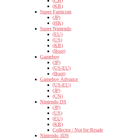
(CH)
(KR)
Super Famicom
(JP)
(HK)
Super Nintendo
(EU)
(US)
(KR)
(Boot)
Gameboy
(JP)
(US-EU)
(Boot)
Gameboy Advance
(US-EU)
(JP)
(CN)
Nintendo DS
(JP)
(US)
(EU)
(KR)
Collector / Not for Resale
Nintendo 3DS