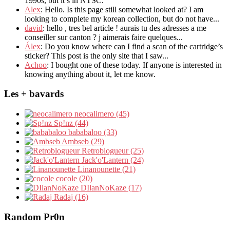
1990s, but it’s in NTSC.
Alex
: Hello. Is this page still somewhat looked at? I am
looking to complete my korean collection, but do not have...
david
: hello , tres bel article ! aurais tu des adresses a me
conseiller sur canton ? j aimerais faire quelques...
Álex
: Do you know where can I find a scan of the cartridge’s
sticker? This post is the only site that I saw...
Achoo
: I bought one of these today. If anyone is interested in
knowing anything about it, let me know.
Les + bavards
neocalimero (45)
Sp!nz (44)
bababaloo (33)
Ambseb (29)
Retroblogueur (25)
Jack'o'Lantern (24)
Linanounette (21)
cocole (20)
DIlanNoKaze (17)
Radaj (16)
Random Pr0n