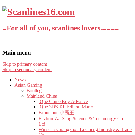
≡For all of you, scanlines lovers.≡≡≡≡
Main menu
Skip to primary content
Skip to secondary content
News
Asian Gaming
Bootlegs
Mainland China
iQue Game Boy Advance
iQue 3DS XL Edition Mario
Famiclone 小霸王
Fuzhou WaiXing Science & Technology Co.
Ltd.
Winsen / Guangzhou Li Cheng Industry & Trade
Co.