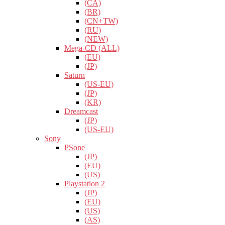
(CA)
(BR)
(CN+TW)
(RU)
(NEW)
Mega-CD (ALL)
(EU)
(JP)
Saturn
(US-EU)
(JP)
(KR)
Dreamcast
(JP)
(US-EU)
Sony
PSone
(JP)
(EU)
(US)
Playstation 2
(JP)
(EU)
(US)
(AS)