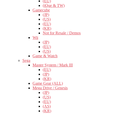
(EU)
(iQue & TW)
Gamecube
(JP)
(US)
(EU)
(KR)
Not for Resale / Demos
Wii
(JP)
(EU)
(US)
Game & Watch
Sega
Master System / Mark III
(EU)
(JP)
(KR)
Game Gear (ALL)
Mega Drive / Genesis
(JP)
(US)
(EU)
(AS)
(KR)