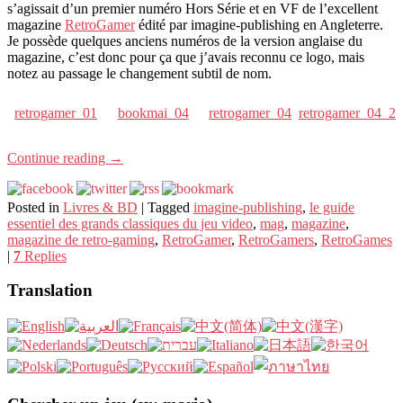
s’agissait d’un premier numéro Hors Série et en VF de l’excellent
magazine
RetroGamer
édité par imagine-publishing en Angleterre.
Je possède quelques anciens numéros de la version anglaise du
magazine, c’est donc pour ça que j’avais reconnu ce logo, mais
notez au passage le changement subtil de nom.
retrogamer_01
bookmai_04
retrogamer_04
retrogamer_04_2
Continue reading
→
Posted in
Livres & BD
|
Tagged
imagine-publishing
,
le guide
essentiel des grands classiques du jeu video
,
mag
,
magazine
,
magazine de retro-gaming
,
RetroGamer
,
RetroGamers
,
RetroGames
|
7
Replies
Translation