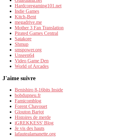
Guardiana.net
Hardcoregaming101.net
Indie Games
Kitch-Bent
megadrive.me
Mother 3 Fan Translation
Pirated Games Central
Satakore
Shmup
smspower.org
Unseen64
Video Game Den
World of Arcades
J'aime suivre
Benishiro 8-16bits Inside
bobdupneu.fr
Famicomblog
Forent Chavouet
Glouton Barjot
Histoires de merde
iGREKKESS' Blog
Je vis des hauts
lafautealamanette.org