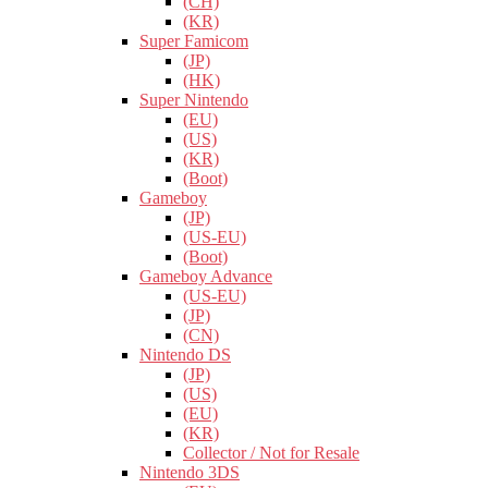
(CH)
(KR)
Super Famicom
(JP)
(HK)
Super Nintendo
(EU)
(US)
(KR)
(Boot)
Gameboy
(JP)
(US-EU)
(Boot)
Gameboy Advance
(US-EU)
(JP)
(CN)
Nintendo DS
(JP)
(US)
(EU)
(KR)
Collector / Not for Resale
Nintendo 3DS