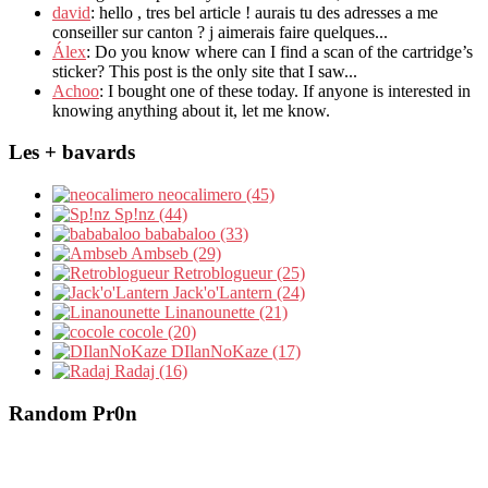
david
: hello , tres bel article ! aurais tu des adresses a me
conseiller sur canton ? j aimerais faire quelques...
Álex
: Do you know where can I find a scan of the cartridge’s
sticker? This post is the only site that I saw...
Achoo
: I bought one of these today. If anyone is interested in
knowing anything about it, let me know.
Les + bavards
neocalimero (45)
Sp!nz (44)
bababaloo (33)
Ambseb (29)
Retroblogueur (25)
Jack'o'Lantern (24)
Linanounette (21)
cocole (20)
DIlanNoKaze (17)
Radaj (16)
Random Pr0n