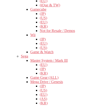
(EU)
(iQue & TW)
Gamecube
(JP)
(US)
(EU)
(KR)
Not for Resale / Demos
Wii
(JP)
(EU)
(US)
Game & Watch
Sega
Master System / Mark III
(EU)
(JP)
(KR)
Game Gear (ALL)
Mega Drive / Genesis
(JP)
(US)
(EU)
(AS)
(KR)