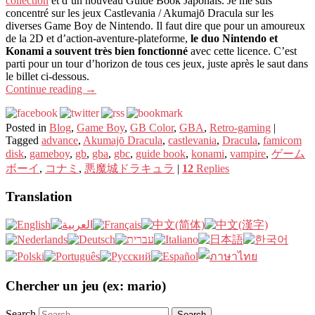
collection
et d’un nouveau Guide Book Japonais. Je me suis
concentré sur les jeux Castlevania / Akumajō Dracula sur les
diverses Game Boy de Nintendo. Il faut dire que pour un amoureux
de la 2D et d’action-aventure-plateforme,
le duo Nintendo et
Konami a souvent très bien fonctionné
avec cette licence. C’est
parti pour un tour d’horizon de tous ces jeux, juste après le saut dans
le billet ci-dessous.
Continue reading
→
Posted in
Blog
,
Game Boy
,
GB Color
,
GBA
,
Retro-gaming
|
Tagged
advance
,
Akumajō Dracula
,
castlevania
,
Dracula
,
famicom
disk
,
gameboy
,
gb
,
gba
,
gbc
,
guide book
,
konami
,
vampire
,
ゲーム
ボーイ
,
コナミ
,
悪魔城ドラキュラ
|
12
Replies
Translation
Chercher un jeu (ex: mario)
Search