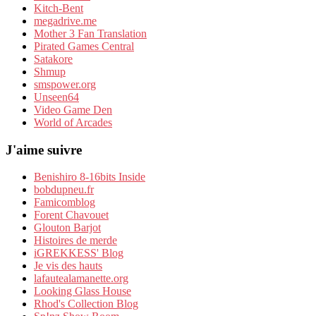
Kitch-Bent
megadrive.me
Mother 3 Fan Translation
Pirated Games Central
Satakore
Shmup
smspower.org
Unseen64
Video Game Den
World of Arcades
J'aime suivre
Benishiro 8-16bits Inside
bobdupneu.fr
Famicomblog
Forent Chavouet
Glouton Barjot
Histoires de merde
iGREKKESS' Blog
Je vis des hauts
lafautealamanette.org
Looking Glass House
Rhod's Collection Blog