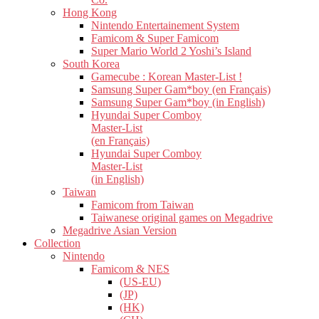
Hong Kong
Nintendo Entertainement System
Famicom & Super Famicom
Super Mario World 2 Yoshi’s Island
South Korea
Gamecube : Korean Master-List !
Samsung Super Gam*boy (en Français)
Samsung Super Gam*boy (in English)
Hyundai Super Comboy
Master-List
(en Français)
Hyundai Super Comboy
Master-List
(in English)
Taiwan
Famicom from Taiwan
Taiwanese original games on Megadrive
Megadrive Asian Version
Collection
Nintendo
Famicom & NES
(US-EU)
(JP)
(HK)