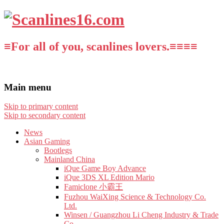
≡For all of you, scanlines lovers.≡≡≡≡
Main menu
Skip to primary content
Skip to secondary content
News
Asian Gaming
Bootlegs
Mainland China
iQue Game Boy Advance
iQue 3DS XL Edition Mario
Famiclone 小霸王
Fuzhou WaiXing Science & Technology Co.
Ltd.
Winsen / Guangzhou Li Cheng Industry & Trade
Co.