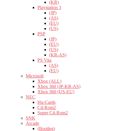
(KR)
Playstation 3
(JP)
(AS)
(EU)
(US)
PSP
(JP)
(EU)
(US)
(KR-AS)
PS Vita
(AS)
(EU)
Microsoft
Xbox (ALL)
Xbox 360 (JP-KR-AS)
Xbox 360 (US-EU)
NEC
Hu-Cards
Cd-Rom2
Super Cd-Rom2
SNK
Arcade
(Bootleg)