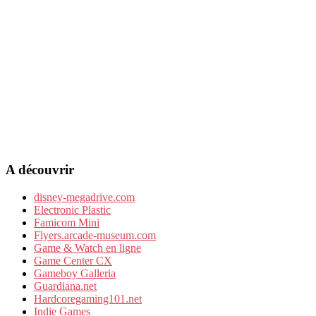
A découvrir
disney-megadrive.com
Electronic Plastic
Famicom Mini
Flyers.arcade-museum.com
Game & Watch en ligne
Game Center CX
Gameboy Galleria
Guardiana.net
Hardcoregaming101.net
Indie Games