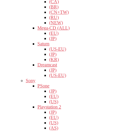
(CA)
(BR)
(CN+TW)
(RU)
(NEW)
Mega-CD (ALL)
(EU)
(JP)
Saturn
(US-EU)
(JP)
(KR)
Dreamcast
(JP)
(US-EU)
Sony
PSone
(JP)
(EU)
(US)
Playstation 2
(JP)
(EU)
(US)
(AS)