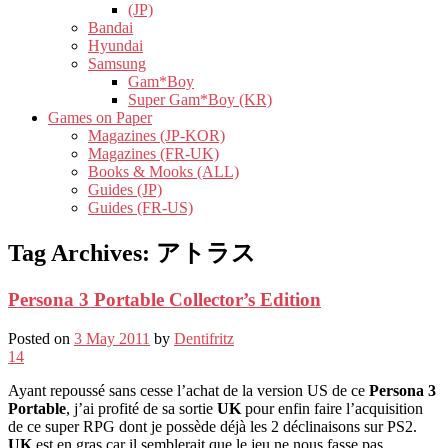
(JP)
Bandai
Hyundai
Samsung
Gam*Boy
Super Gam*Boy (KR)
Games on Paper
Magazines (JP-KOR)
Magazines (FR-UK)
Books & Mooks (ALL)
Guides (JP)
Guides (FR-US)
Tag Archives:
アトラス
Persona 3 Portable Collector’s Edition
Posted on
3 May 2011
by
Dentifritz
14
Ayant repoussé sans cesse l’achat de la version US de ce
Persona 3
Portable
, j’ai profité de sa sortie
UK
pour enfin faire l’acquisition
de ce super RPG dont je possède déjà les 2 déclinaisons sur PS2.
UK
est en gras car il semblerait que le jeu ne nous fasse pas