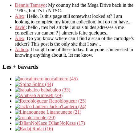
Dennis Tamayo
: My country had the Mega Drive back in the
1990s, but it’s in NTSC.
Alex
: Hello. Is this page still somewhat looked at? I am
looking to complete my korean collection, but do not have...
david
: hello , tres bel article ! aurais tu des adresses a me
conseiller sur canton ? j aimerais faire quelques...
Álex
: Do you know where can I find a scan of the cartridge’s
sticker? This post is the only site that I saw...
Achoo
: I bought one of these today. If anyone is interested in
knowing anything about it, let me know.
Les + bavards
neocalimero (45)
Sp!nz (44)
bababaloo (33)
Ambseb (29)
Retroblogueur (25)
Jack'o'Lantern (24)
Linanounette (21)
cocole (20)
DIlanNoKaze (17)
Radaj (16)