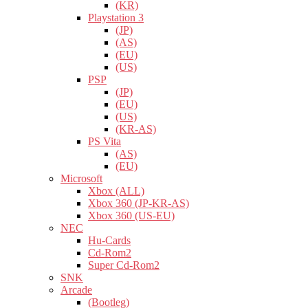
(KR)
Playstation 3
(JP)
(AS)
(EU)
(US)
PSP
(JP)
(EU)
(US)
(KR-AS)
PS Vita
(AS)
(EU)
Microsoft
Xbox (ALL)
Xbox 360 (JP-KR-AS)
Xbox 360 (US-EU)
NEC
Hu-Cards
Cd-Rom2
Super Cd-Rom2
SNK
Arcade
(Bootleg)