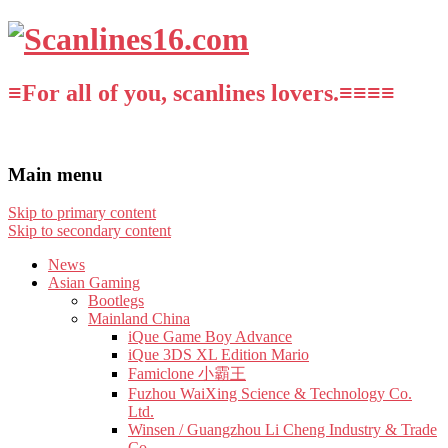
≡For all of you, scanlines lovers.≡≡≡≡
Main menu
Skip to primary content
Skip to secondary content
News
Asian Gaming
Bootlegs
Mainland China
iQue Game Boy Advance
iQue 3DS XL Edition Mario
Famiclone 小霸王
Fuzhou WaiXing Science & Technology Co.
Ltd.
Winsen / Guangzhou Li Cheng Industry & Trade
Co.