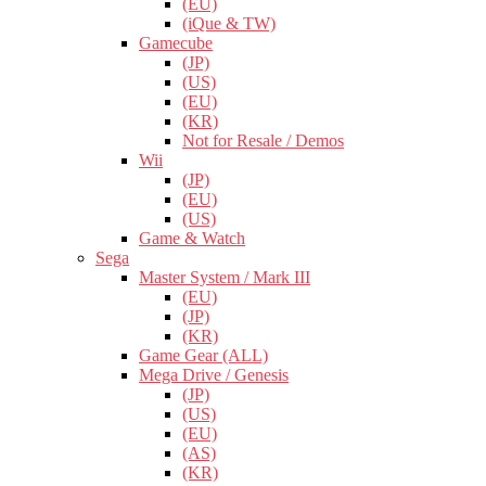
(EU)
(iQue & TW)
Gamecube
(JP)
(US)
(EU)
(KR)
Not for Resale / Demos
Wii
(JP)
(EU)
(US)
Game & Watch
Sega
Master System / Mark III
(EU)
(JP)
(KR)
Game Gear (ALL)
Mega Drive / Genesis
(JP)
(US)
(EU)
(AS)
(KR)