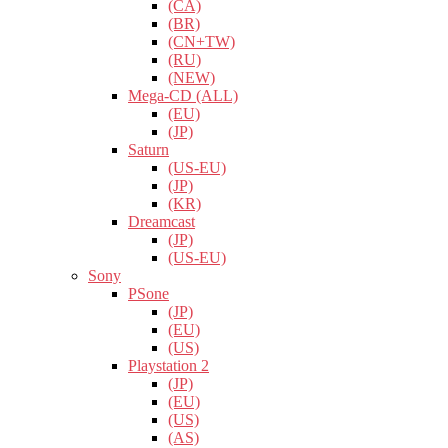
(CA)
(BR)
(CN+TW)
(RU)
(NEW)
Mega-CD (ALL)
(EU)
(JP)
Saturn
(US-EU)
(JP)
(KR)
Dreamcast
(JP)
(US-EU)
Sony
PSone
(JP)
(EU)
(US)
Playstation 2
(JP)
(EU)
(US)
(AS)