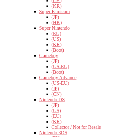
(CH)
(KR)
Super Famicom
(JP)
(HK)
Super Nintendo
(EU)
(US)
(KR)
(Boot)
Gameboy
(JP)
(US-EU)
(Boot)
Gameboy Advance
(US-EU)
(JP)
(CN)
Nintendo DS
(JP)
(US)
(EU)
(KR)
Collector / Not for Resale
Nintendo 3DS