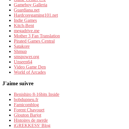
Gameboy Galleria
Guardiana.net
Hardcoregaming101.net
Indie Games
Kitch-Bent
megadrive.me
Mother 3 Fan Translation
Pirated Games Central
Satakore
Shmup
smspower.org
Unseen64
Video Game Den
World of Arcades
J'aime suivre
Benishiro 8-16bits Inside
bobdupneu.fr
Famicomblog
Forent Chavouet
Glouton Barjot
Histoires de merde
iGREKKESS' Blog