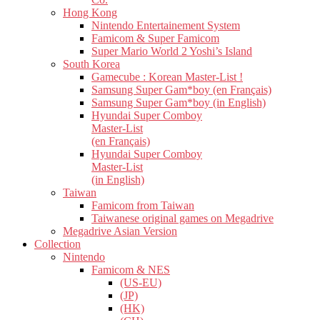
Hong Kong
Nintendo Entertainement System
Famicom & Super Famicom
Super Mario World 2 Yoshi’s Island
South Korea
Gamecube : Korean Master-List !
Samsung Super Gam*boy (en Français)
Samsung Super Gam*boy (in English)
Hyundai Super Comboy
Master-List
(en Français)
Hyundai Super Comboy
Master-List
(in English)
Taiwan
Famicom from Taiwan
Taiwanese original games on Megadrive
Megadrive Asian Version
Collection
Nintendo
Famicom & NES
(US-EU)
(JP)
(HK)