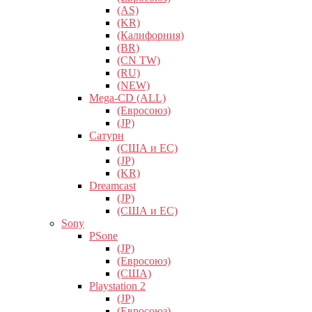
(AS)
(KR)
(Калифорния)
(BR)
(CN TW)
(RU)
(NEW)
Mega-CD (ALL)
(Евросоюз)
(JP)
Сатурн
(США и ЕС)
(JP)
(KR)
Dreamcast
(JP)
(США и ЕС)
Sony
PSone
(JP)
(Евросоюз)
(США)
Playstation 2
(JP)
(Евросоюз)