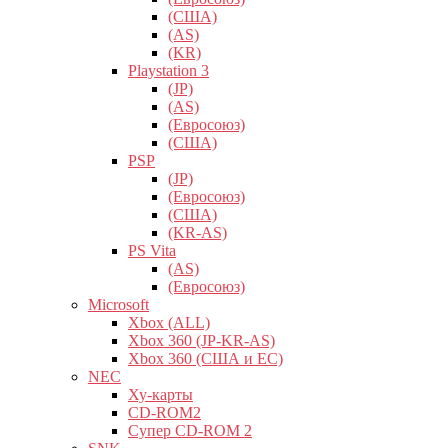
(США)
(AS)
(KR)
Playstation 3
(JP)
(AS)
(Евросоюз)
(США)
PSP
(JP)
(Евросоюз)
(США)
(KR-AS)
PS Vita
(AS)
(Евросоюз)
Microsoft
Xbox (ALL)
Xbox 360 (JP-KR-AS)
Xbox 360 (США и ЕС)
NEC
Ху-карты
CD-ROM2
Супер CD-ROM 2