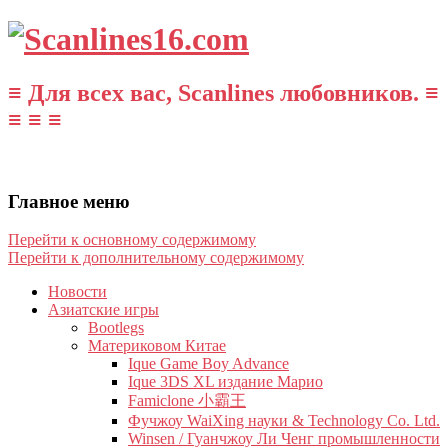
≡ Для всех вас, Scanlines любовников. ≡
≡ ≡ ≡
Главное меню
Перейти к основному содержимому
Перейти к дополнительному содержимому
Новости
Азиатские игры
Bootlegs
Материковом Китае
Ique Game Boy Advance
Ique 3DS XL издание Марио
Famiclone 小霸王
Фучжоу WaiXing науки & Technology Co. Ltd.
Winsen / Гуанчжоу Ли Ченг промышленности