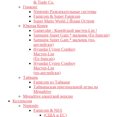
& Trade Co.
Гонконг
Nintendo Развлекательные системы
Famicom & Super Famicom
Super Mario World 2 Йоши Остров
Южная Корея
Gamecube : Корейский мастер-List !
Samsung Super Gam * мальчик (En français)
Samsung Super Gam * мальчик (по-
английски)
Hyundai Супер Comboy
Мастер-List
(En français)
Hyundai Супер Comboy
Мастер-List
(по-английски)
Тайвань
Famicom из Тайваня
Тайваньская оригинальной игры на
Megadrive
Megadrive азиатской версии
Коллекция
Nintendo
Famicom & NES
(США и ЕС)