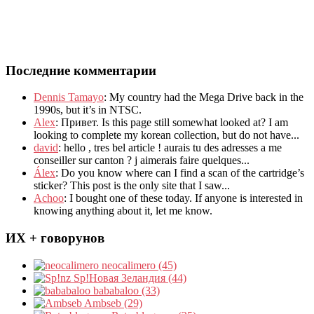
Последние комментарии
Dennis Tamayo
:
My country had the Mega Drive back in the
1990s
,
but it’s in NTSC
.
Alex
: Привет.
Is this page still somewhat looked at
?
I am
looking to complete my korean collection
,
but do not have..
.
david
:
hello
,
tres bel article
!
aurais tu des adresses a me
conseiller sur canton
?
j aimerais faire quelques..
.
Álex
: Do you know where can I find a scan of the cartridge’s
sticker? This post is the only site that I saw...
Achoo
: I bought one of these today. If anyone is interested in
knowing anything about it, let me know.
ИХ + говорунов
neocalimero (45)
Sp!Новая Зеландия (44)
bababaloo (33)
Ambseb (29)