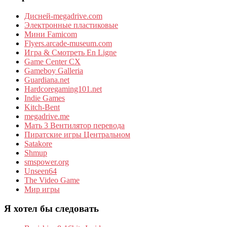
Дисней-megadrive.com
Электронные пластиковые
Мини Famicom
Flyers.arcade-museum.com
Игра & Смотреть En Ligne
Game Center CX
Gameboy Galleria
Guardiana.net
Hardcoregaming101.net
Indie Games
Kitch-Bent
megadrive.me
Мать 3 Вентилятор перевода
Пиратские игры Центральном
Satakore
Shmup
smspower.org
Unseen64
The Video Game
Мир игры
Я хотел бы следовать