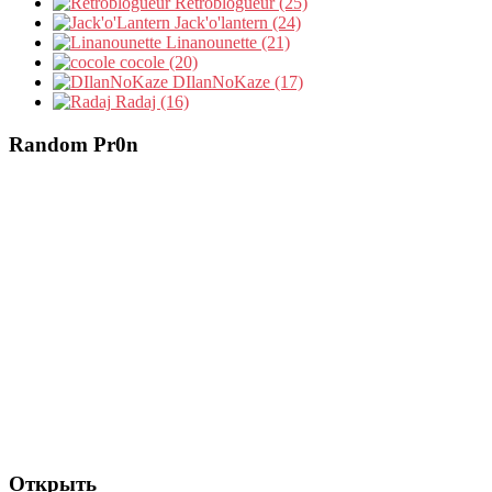
Retroblogueur (25)
Jack'o'lantern (24)
Linanounette (21)
cocole (20)
DIlanNoKaze (17)
Radaj (16)
Random Pr0n
Открыть