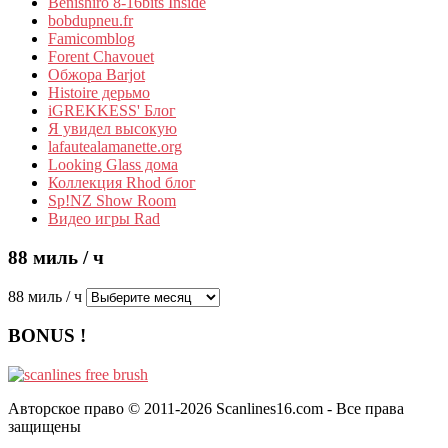
Benishiro 8-16bits Inside
bobdupneu.fr
Famicomblog
Forent Chavouet
Обжора Barjot
Histoire дерьмо
iGREKKESS' Блог
Я увидел высокую
lafautealamanette.org
Looking Glass дома
Коллекция Rhod блог
Sp!NZ Show Room
Видео игры Rad
88 миль / ч
88 миль / ч
BONUS !
Авторское право © 2011-2026 Scanlines16.com - Все права
защищены