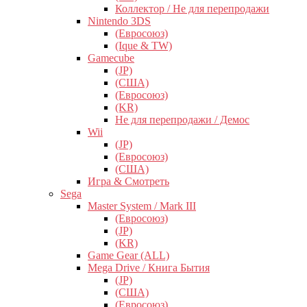
Коллектор / Не для перепродажи
Nintendo 3DS
(Евросоюз)
(Ique & TW)
Gamecube
(JP)
(США)
(Евросоюз)
(KR)
Не для перепродажи / Демос
Wii
(JP)
(Евросоюз)
(США)
Игра & Смотреть
Sega
Master System / Mark III
(Евросоюз)
(JP)
(KR)
Game Gear (ALL)
Mega Drive / Книга Бытия
(JP)
(США)
(Евросоюз)