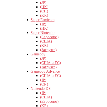
(JP)
(HK)
(CH)
(KR)
Super Famicom
(JP)
(HK)
Super Nintendo
(Евросоюз)
(США)
(KR)
(Загрузка)
Gameboy
(JP)
(США и ЕС)
(Загрузка)
Gameboy Advance
(США и ЕС)
(JP)
(CN)
Nintendo DS
(JP)
(США)
(Евросоюз)
(KR)