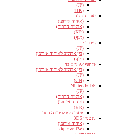
(JP)
(HK)
סופר נינטנדו
(איחוד אירופי)
(ארצות הברית)
(KR)
(מגף)
גיים בוי
(JP)
(בין ארה"ב לאיחוד אירופי)
(מגף)
Advance גיים בוי
(בין ארה"ב לאיחוד אירופי)
(JP)
(CN)
Nintendo DS
(JP)
(ארצות הברית)
(איחוד אירופי)
(KR)
אספן / לא למכירה חוזרת
נינטנדו 3DS
(איחוד אירופי)
(ique & TW)