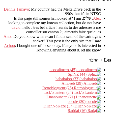
Dennis Tamayo
:
My country had the Mega Drive back in the
.
1990s
,
but it’s in NTSC
Alex
: שלום.
I am
?
Is this page still somewhat looked at
.
looking to complete my korean collection
,
but do not have..
david
:
hello
,
tres bel article
!
aurais tu des adresses a me
.
conseiller sur canton
?
j aimerais faire quelques..
Álex
: Do you know where can I find a scan of the cartridge’s
sticker? This post is the only site that I saw...
Achoo
: I bought one of these today. If anyone is interested in
knowing anything about it, let me know.
Les + הרבה
neocalimero (45)
Sp!NZ (44)
bababaloo (33)
Ambseb (29)
Retroblogueur (25)
Jack'o'lantern (24)
Linanounette (21)
cocole (20)
DIlanNoKaze (17)
Raddai (16)