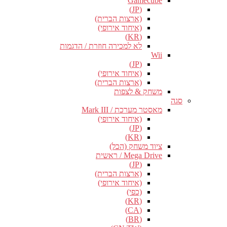
Gamecube
(JP)
(ארצות הברית)
(איחוד אירופי)
(KR)
לא למכירה חוזרת / הדגמות
Wii
(JP)
(איחוד אירופי)
(ארצות הברית)
משחק & לצפות
סגה
מאסטר מערכת / Mark III
(איחוד אירופי)
(JP)
(KR)
ציוד משחק (הכל)
Mega Drive / ראשית
(JP)
(ארצות הברית)
(איחוד אירופי)
(כפי)
(KR)
(CA)
(BR)