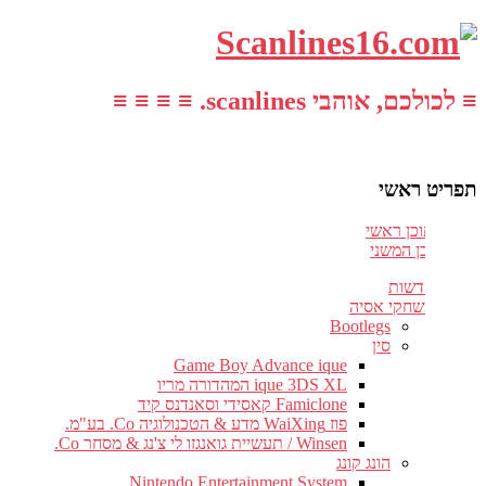
≡ לכולכם, אוהבי scanlines. ≡ ≡ ≡ ≡
תפריט ראשי
עבור לתוכן ראשי
דלג לתוכן המשני
חדשות
משחקי אסיה
Bootlegs
סין
Game Boy Advance ique
ique 3DS XL המהדורה מריו
Famiclone קאסידי וסאנדנס קיד
פוז WaiXing מדע & הטכנולוגיה Co. בע"מ.
Winsen / תעשיית גואנגזו לי צ'נג & מסחר Co.
הונג קונג
Nintendo Entertainment System