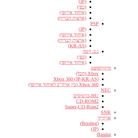
(JP)
(כפי)
(איחוד אירופי)
(ארצות הברית)
PSP
(JP)
(איחוד אירופי)
(ארצות הברית)
(KR-AS)
נ.ב. ויטה
(כפי)
(איחוד אירופי)
מיקרוסופט
Xbox (הכל)
Xbox 360 (JP-KR-AS)
Xbox 360 (בין ארה"ב לאיחוד אירופי)
NEC
HU-כרטיסים
CD-ROM2
Super-CD-Rom2
SNK
ארקייד
(Bootleg)
(JP)
Bandai