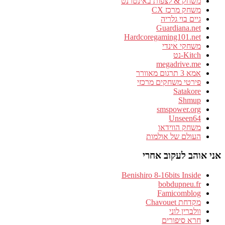
משחק & לצפות באינטרנט
משחק מרכז CX
גיים בוי גלריה
Guardiana.net
Hardcoregaming101.net
משחקי אינדי
Kitch-נט
megadrive.me
אמא 3 תרגום מאוורר
פירטי משחקים מרכזי
Satakore
Shmup
smspower.org
Unseen64
משחק הווידאו
העולם של אולמות
אני אוהב לעקוב אחרי
Benishiro 8-16bits Inside
bobdupneu.fr
Famicomblog
מקדחת Chavouet
וולברין לוני
חרא סיפורים