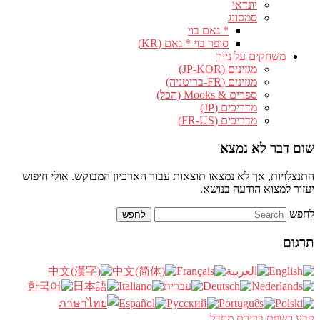
יונדאי
סמסונג
* גאם בוי
סופר בוי * גאם (KR)
משחקים על נייר
מגזינים (JP-KOR)
מגזינים (FR-בריטניה)
ספרים & Mooks (הכל)
מדריכים (JP)
מדריכים (FR-US)
שום דבר לא נמצא
התנצלויות, אך לא נמצאו תוצאות עבור הארכיון המבוקש. אולי חיפוש
יעזור למצוא הודעה בנושא.
לחפש
תרגום
קבע כשפת ברירת מחדל