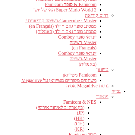
Famicom & סופר Famicom
Super Mario World 2 האי של יושי
דרום קוריאה
Gamecube : Master-רשימה קוריאנית !
סמסונג סופר גאם * ילד (en Français)
סמסונג סופר גאם * ילד (באנגלית)
יונדאי סופר Comboy
Master-רשימה
(en Français)
יונדאי סופר Comboy
Master-רשימה
(באנגלית)
טייוואן
Famicom מטייוואן
משחקים מקוריים מטייוואן על Megadrive
גרסת Megadrive אסיה
גבייה
נינטנדו
Famicom & NES
(בין ארה"ב לאיחוד אירופי)
(JP)
(HK)
(CH)
(KR)
סופר Famicom