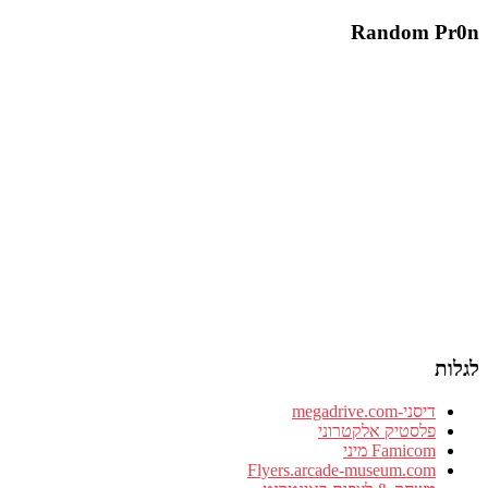
Random Pr0n
לגלות
דיסני-megadrive.com
פלסטיק אלקטרוני
Famicom מיני
Flyers.arcade-museum.com