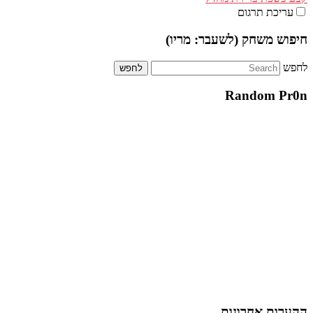
עריכת תרגום
חיפוש משחק (לשעבר: מריו)
לחפש
Random Pr0n
ההערות אחרונות