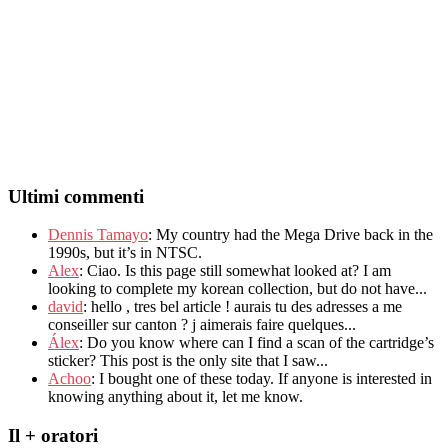
Ultimi commenti
Dennis Tamayo
:
My country had the Mega Drive back in the
1990s
,
but it’s in NTSC
.
Alex
: Ciao.
Is this page still somewhat looked at
?
I am
looking to complete my korean collection
,
but do not have..
.
david
:
hello
,
tres bel article
!
aurais tu des adresses a me
conseiller sur canton
?
j aimerais faire quelques..
.
Álex
: Do you know where can I find a scan of the cartridge’s
sticker? This post is the only site that I saw...
Achoo
: I bought one of these today. If anyone is interested in
knowing anything about it, let me know.
Il + oratori