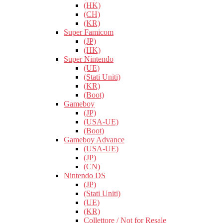
(HK)
(CH)
(KR)
Super Famicom
(JP)
(HK)
Super Nintendo
(UE)
(Stati Uniti)
(KR)
(Boot)
Gameboy
(JP)
(USA-UE)
(Boot)
Gameboy Advance
(USA-UE)
(JP)
(CN)
Nintendo DS
(JP)
(Stati Uniti)
(UE)
(KR)
Collettore / Not for Resale