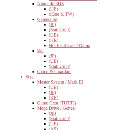
Nintendo 3DS
(UE)
(iQue & TW)
Gamecube
(JP)
(Stati Uniti)
(UE)
(KR)
Not for Resale / Demo
Wii
(JP)
(UE)
(Stati Uniti)
Gioco & Guardare
Sega
Master System / Mark III
(UE)
(JP)
(KR)
Game Gear (TUTTI)
Mega Drive / Genesi
(JP)
(Stati Uniti)
(UE)
(AS)