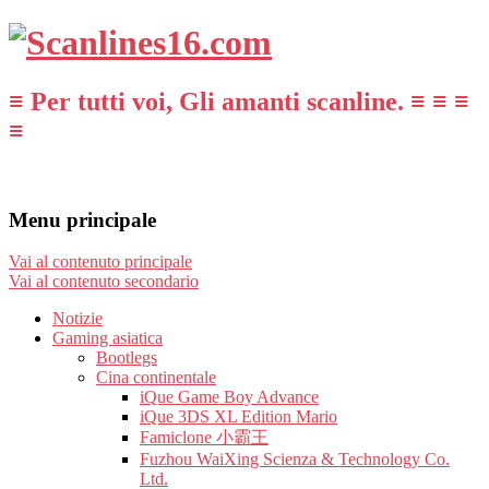
≡ Per tutti voi, Gli amanti scanline. ≡ ≡ ≡
≡
Menu principale
Vai al contenuto principale
Vai al contenuto secondario
Notizie
Gaming asiatica
Bootlegs
Cina continentale
iQue Game Boy Advance
iQue 3DS XL Edition Mario
Famiclone 小霸王
Fuzhou WaiXing Scienza & Technology Co.
Ltd.