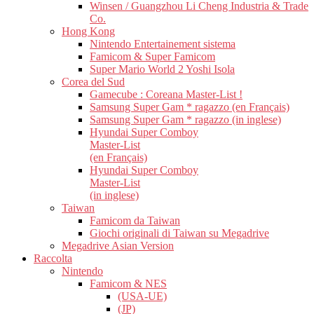
Winsen / Guangzhou Li Cheng Industria & Trade
Co.
Hong Kong
Nintendo Entertainement sistema
Famicom & Super Famicom
Super Mario World 2 Yoshi Isola
Corea del Sud
Gamecube : Coreana Master-List !
Samsung Super Gam * ragazzo (en Français)
Samsung Super Gam * ragazzo (in inglese)
Hyundai Super Comboy
Master-List
(en Français)
Hyundai Super Comboy
Master-List
(in inglese)
Taiwan
Famicom da Taiwan
Giochi originali di Taiwan su Megadrive
Megadrive Asian Version
Raccolta
Nintendo
Famicom & NES
(USA-UE)
(JP)