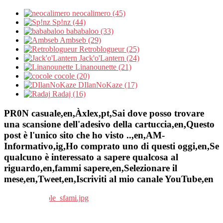
neocalimero (45)
Sp!nz (44)
bababaloo (33)
Ambseb (29)
Retroblogueur (25)
Jack'o'Lantern (24)
Linanounette (21)
cocole (20)
DIlanNoKaze (17)
Radaj (16)
PR0N casuale,en,Àxlex,pt,Sai dove posso trovare
una scansione dell'adesivo della cartuccia,en,Questo
post è l'unico sito che ho visto ..,en,AM-
Informativo,ig,Ho comprato uno di questi oggi,en,Se
qualcuno è interessato a sapere qualcosa al
riguardo,en,fammi sapere,en,Selezionare il
mese,en,Tweet,en,Iscriviti al mio canale YouTube,en