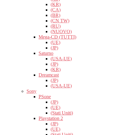
(KR)
(CA)
(BR)
(CN TW)
(RU)
(NUOVO)
Mega-CD (TUTTI)
(UE)
(JP)
Saturno
(USA-UE)
(JP)
(KR)
Dreamcast
(JP)
(USA-UE)
Sony
PSone
(JP)
(UE)
(Stati Uniti)
Playstation 2
(JP)
(UE)
(Stati Uniti)