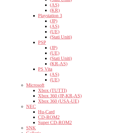
(AS)
(KR)
Playstation 3
(JP)
(AS)
(UE)
(Stati Uniti)
PSP
(JP)
(UE)
(Stati Uniti)
(KR-AS)
PS Vita
(AS)
(UE)
Microsoft
Xbox (TUTTI)
Xbox 360 (JP-KR-AS)
Xbox 360 (USA-UE)
NEC
Hu-Card
CD-ROM2
Super CD-ROM2
SNK