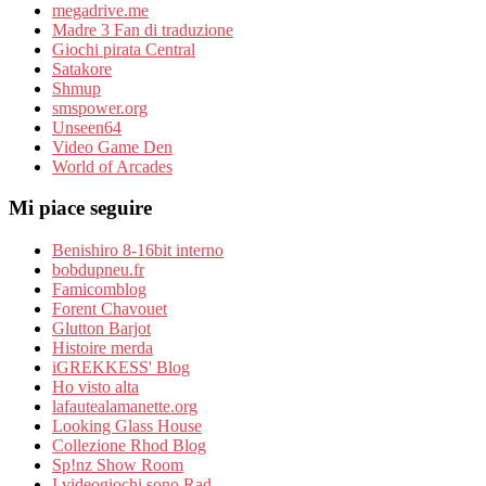
megadrive.me
Madre 3 Fan di traduzione
Giochi pirata Central
Satakore
Shmup
smspower.org
Unseen64
Video Game Den
World of Arcades
Mi piace seguire
Benishiro 8-16bit interno
bobdupneu.fr
Famicomblog
Forent Chavouet
Glutton Barjot
Histoire merda
iGREKKESS' Blog
Ho visto alta
lafautealamanette.org
Looking Glass House
Collezione Rhod Blog
Sp!nz Show Room
I videogiochi sono Rad