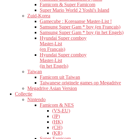
Famicom & Super Famicom
Super Mario World 2 Yoshi's Island
Zuid-Korea
Gamecube : Koreaanse Master-List !
Samsung Super Gam * boy (en Français)
Samsung Super Gam * boy (in het Engels)
Hyundai Super comboy
Master-List
(en Français)
Hyundai Super comboy
Master-List
(in het Engels)
Taiwan
Famicom uit Taiwan
Taiwanese originele games op Megadrive
Megadrive Asian Version
Collectie
Nintendo
Famicom & NES
(VS-EU)
(JP)
(HK)
(CH)
(KR)
Super Famicom