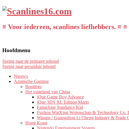
≡ Voor iedereen, scanlines liefhebbers. ≡ ≡
Hoofdmenu
Spring naar de primaire inhoud
Spring naar secundair inhoud
Nieuws
Aziatische Gaming
Bootlegs
Het vasteland van China
iQue Game Boy Advance
iQue 3DS XL Edition Mario
Famiclone Sundance Kid
Fuzhou WaiXing Wetenschap & Technology Co. L
Winsen / Guangzhou Li Cheng Industry & Trade 
Hong Kong
Nintendo Entertainment System