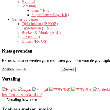
Hyundai
Samsung
Gam * Boy
Super Gam * Boy (KR)
Games op papier
Tijdschriften (JP-KOR)
Tijdschriften (FR-UK)
Boeken & Mooks (ALL)
Gidsen (JP)
Gidsen (FR-US)
Niets gevonden
Excuses, maar er werden geen resultaten gevonden voor de gevraagde 
Zoeken
Vertaling
Instellen als standaard taal
Vertaling bewerken
Zoek een spel (ex: mario)