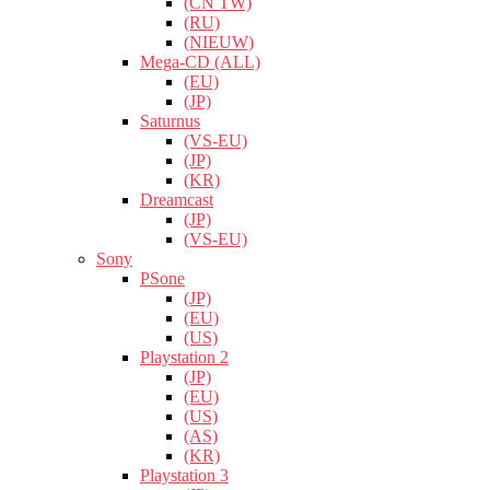
(CN TW)
(RU)
(NIEUW)
Mega-CD (ALL)
(EU)
(JP)
Saturnus
(VS-EU)
(JP)
(KR)
Dreamcast
(JP)
(VS-EU)
Sony
PSone
(JP)
(EU)
(US)
Playstation 2
(JP)
(EU)
(US)
(AS)
(KR)
Playstation 3