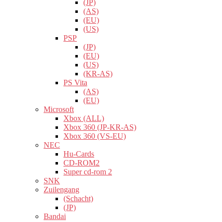
(JP)
(AS)
(EU)
(US)
PSP
(JP)
(EU)
(US)
(KR-AS)
PS Vita
(AS)
(EU)
Microsoft
Xbox (ALL)
Xbox 360 (JP-KR-AS)
Xbox 360 (VS-EU)
NEC
Hu-Cards
CD-ROM2
Super cd-rom 2
SNK
Zuilengang
(Schacht)
(JP)
Bandai