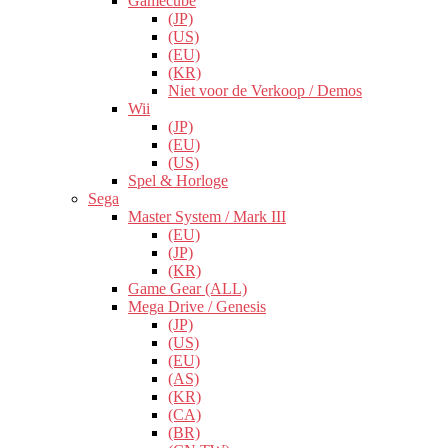
Gamecube
(JP)
(US)
(EU)
(KR)
Niet voor de Verkoop / Demos
Wii
(JP)
(EU)
(US)
Spel & Horloge
Sega
Master System / Mark III
(EU)
(JP)
(KR)
Game Gear (ALL)
Mega Drive / Genesis
(JP)
(US)
(EU)
(AS)
(KR)
(CA)
(BR)