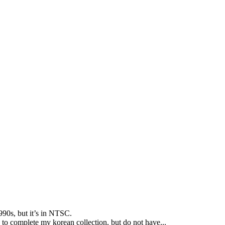
990s
,
but it’s in NTSC
.
 to complete my korean collection
,
but do not have..
.