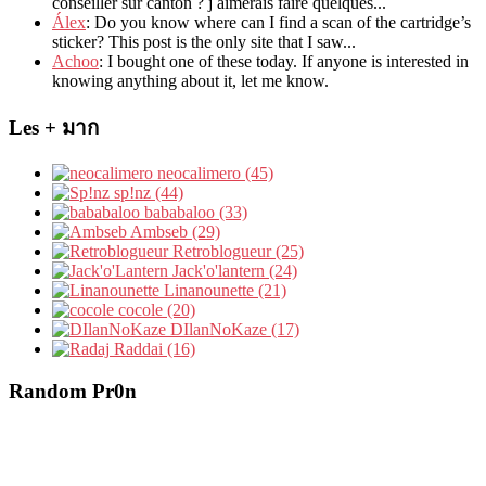
conseiller sur canton
?
j aimerais faire quelques..
.
Álex
: Do you know where can I find a scan of the cartridge’s
sticker? This post is the only site that I saw...
Achoo
: I bought one of these today. If anyone is interested in
knowing anything about it, let me know.
Les + มาก
neocalimero (45)
sp!nz (44)
bababaloo (33)
Ambseb (29)
Retroblogueur (25)
Jack'o'lantern (24)
Linanounette (21)
cocole (20)
DIlanNoKaze (17)
Raddai (16)
Random Pr0n