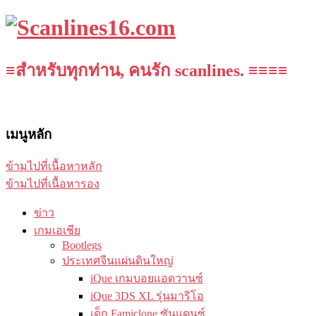
≡สำหรับทุกท่าน, คนรัก scanlines. ≡≡≡≡
เมนูหลัก
ข้ามไปที่เนื้อหาหลัก
ข้ามไปที่เนื้อหารอง
ข่าว
เกมเอเชีย
Bootlegs
ประเทศจีนแผ่นดินใหญ่
iQue เกมบอยแอดวานซ์
iQue 3DS XL รุ่นมาริโอ
เด็ก Famiclone ซันแดนซ์