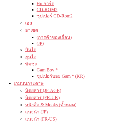
Hu การ์ด
CD-ROM2
ซุปเปอร์ CD-Rom2
เอส
อาเขต
(การค้าของเถื่อน)
(JP)
บันได
ฮุนได
ซัมซุง
Gam Boy *
ซุปเปอร์บอย Gam * (KR)
เกมบนกระดาษ
นิตยสาร (JP-AGE)
นิตยสาร (FR-UK)
หนังสือ & Mooks (ทั้งหมด)
แนะนำ (JP)
แนะนำ (FR-US)