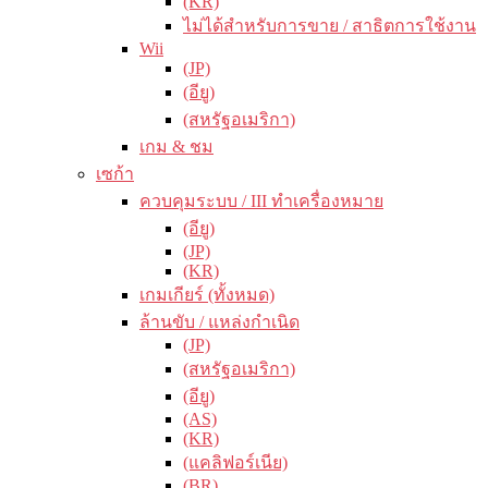
(KR)
ไม่ได้สำหรับการขาย / สาธิตการใช้งาน
Wii
(JP)
(อียู)
(สหรัฐอเมริกา)
เกม & ชม
เซก้า
ควบคุมระบบ / III ทำเครื่องหมาย
(อียู)
(JP)
(KR)
เกมเกียร์ (ทั้งหมด)
ล้านขับ / แหล่งกำเนิด
(JP)
(สหรัฐอเมริกา)
(อียู)
(AS)
(KR)
(แคลิฟอร์เนีย)
(BR)