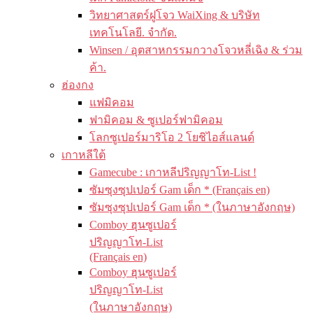
วิทยาศาสตร์ฝูโจว WaiXing & บริษัท
เทคโนโลยี. จำกัด.
Winsen / อุตสาหกรรมกวางโจวหลี่เฉิง & ร่วม
ค้า.
ฮ่องกง
แฟมิคอม
ฟามิคอม & ซูเปอร์ฟามิคอม
โลกซูเปอร์มาริโอ 2 โยชิไอส์แลนด์
เกาหลีใต้
Gamecube : เกาหลีปริญญาโท-List !
ซัมซุงซุปเปอร์ Gam เด็ก * (Français en)
ซัมซุงซุปเปอร์ Gam เด็ก * (ในภาษาอังกฤษ)
Comboy ฮุนซูเปอร์
ปริญญาโท-List
(Français en)
Comboy ฮุนซูเปอร์
ปริญญาโท-List
(ในภาษาอังกฤษ)