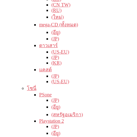
(CN TW)
(RU)
(ใหม่)
mega-CD (ทั้งหมด)
(อียู)
(JP)
ดาวเสาร์
(US-EU)
(JP)
(KR)
แคสต์
(JP)
(US-EU)
โซนี่
PSone
(JP)
(อียู)
(สหรัฐอเมริกา)
Playstation 2
(JP)
(อียู)