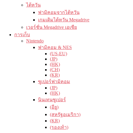
ไต้หวัน
ฟามิคอมจากไต้หวัน
เกมเดิมไต้หวัน Megadrive
เวอร์ชั่น Megadrive เอเชีย
การเก็บ
Nintendo
ฟามิคอม & NES
(US-EU)
(JP)
(HK)
(CH)
(KR)
ซูเปอร์ฟามิคอม
(JP)
(HK)
นินเทนซูเปอร์
(อียู)
(สหรัฐอเมริกา)
(KR)
(รองเท้า)